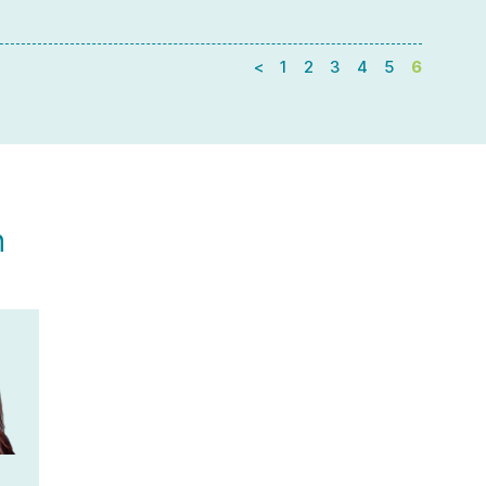
<
1
2
3
4
5
6
n