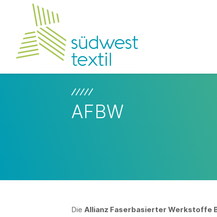
AFBW
Die
Allianz Faserbasierter Werkstoffe