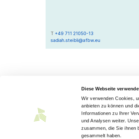
T
+49 711 21050-13
sadiah.steibli@afbw.eu
Diese Webseite verwende
Wir verwenden Cookies, um
Kontakt
anbieten zu können und di
Informationen zu Ihrer Ve
Südwesttextil e. V.
und Analysen weiter. Unse
Türlenstraße 6
zusammen, die Sie ihnen b
70191 Stuttgart
gesammelt haben.