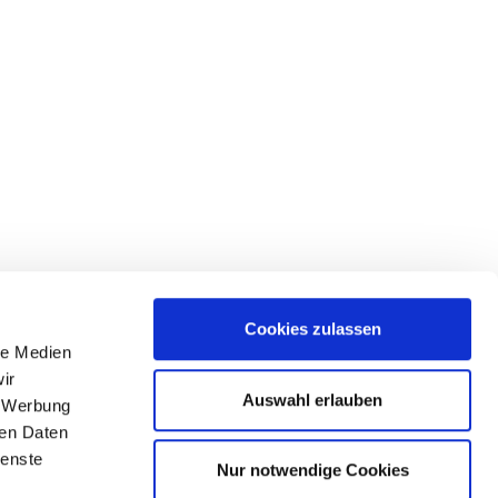
Cookies zulassen
le Medien
lgen Sie uns
ir
Auswahl erlauben
, Werbung
ren Daten
ienste
Nur notwendige Cookies