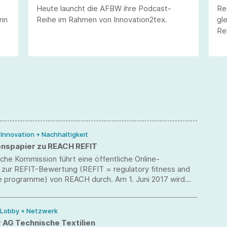
Heute launcht die AFBW ihre Podcast-
Re
rin
Reihe im Rahmen von Innovation2tex.
gl
Re
AF
„M
au
/ Innovation + Nachhaltigkeit
onspapier zu REACH REFIT
che Kommission führt eine öffentliche Online-
n zur REFIT-Bewertung (REFIT = regulatory fitness and
 programme) von REACH durch. Am 1. Juni 2017 wird
REACH-Überprüfung fällig.
/ Lobby + Netzwerk
r AG Technische Textilien