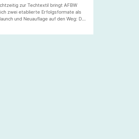
chtzeitig zur Techtextil bringt AFBW
eich zwei etablierte Erfolgsformate als
launch und Neuauflage auf den Weg: Der
BW Kompetenzatlas und das Indexbuch
aking Smart Textiles“ werden neu
fgelegt! Machen Sie jetzt mit!