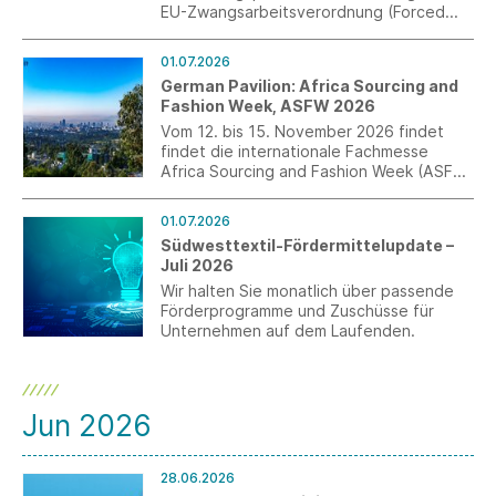
EU-Zwangsarbeitsverordnung (Forced
Labour Regulation – FLR) veröffentlicht,
darunter auch die erwarteten Leitlinien.
01.07.2026
Gleichzeitig wurde das neue „Forced
German Pavilion: Africa Sourcing and
Labour Single Portal“ freigeschaltet.
Fashion Week, ASFW 2026
Vom 12. bis 15. November 2026 findet
findet die internationale Fachmesse
Africa Sourcing and Fashion Week (ASFW)
in Addis Abeba, Äthiopien statt.
Anmeldungen für den German Pavilion
01.07.2026
sind bis zum 3. August möglich.
Südwesttextil-Fördermittelupdate –
Juli 2026
Wir halten Sie monatlich über passende
Förderprogramme und Zuschüsse für
Unternehmen auf dem Laufenden.
Jun 2026
28.06.2026