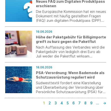
Neues FAQ zum Digitalen Produktpass
erschienen
Die Europäische Kommission hat ein neues
Dokument mit häufig gestellten Fragen
(FAQ) zum digitalen Produktpass (DPP)
veröffentlicht.
19.06.2026
Höhe der Paketgebühr für Billigimporte
greift zu kurz gegen die Paketflut
Nach Auffassung des Verbandes wird die
Paketgebühr von lediglich drei Euro ab
Juli weder die Paketflut wirksam
eindämmen noch die bestehenden
Defizite bei der Kontrolle an den EU-
18.06.2026
Außengrenzen beheben.
PSA-Verordnung: Wenn Bademode als
Schutzausrüstung reguliert wird
Südwesttextil fordert eine Klarstellung
und Überarbeitung der Verordnung über
Persönliche Schutzausrüstung (PSA) für
eine verhältnismäßige und praxistaugliche
Regulierung.
1
2
3
4
5
6
7
8
9
…
→