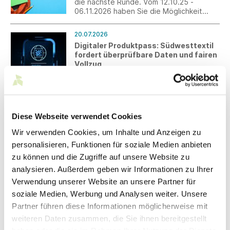
die nächste Runde. Vom 12.10.25 -
06.11.2026 haben Sie die Möglichkeit
ohne großen Zusatzaufwand
interessierte Schülerinnen und Schüler als
20.07.2026
Fachkräfte von morgen zu gewinnen.
Digitaler Produktpass: Südwesttextil
Erleben Sie die Jugendlichen persönlich
fordert überprüfbare Daten und fairen
und verzahnen Sie die Berufswelt mit der
Vollzug
Schulwelt.
Anlässlich der Durchführungsverordnung
zum zentralen Digitalen
Produktpassregister mahnt Südwesttextil
eine praxistaugliche Umsetzung an. Nur
mit kontrollierbaren Angaben und
Diese Webseite verwendet Cookies
20.07.2026
wirksamer Marktüberwachung kann ein
Veröffentlichung der
fairer Wettbewerb sichergestellt werden.
Wir verwenden Cookies, um Inhalte und Anzeigen zu
Durchführungsverordnung (EU)
personalisieren, Funktionen für soziale Medien anbieten
2026/1778 zum Digitalen
Produktpassregister
zu können und die Zugriffe auf unsere Website zu
Wir informieren Sie über die
analysieren. Außerdem geben wir Informationen zu Ihrer
Veröffentlichung der
Verwendung unserer Website an unsere Partner für
Durchführungsverordnung (EU)
soziale Medien, Werbung und Analysen weiter. Unsere
2026/1778 zum Digitalen
Produktpassregister (DPP-Register) im
Partner führen diese Informationen möglicherweise mit
20.07.2026
Rahmen der Ökodesign-Verordnung
weiteren Daten zusammen, die Sie ihnen bereitgestellt
EUDR: BMLEH legt Referentenentwurf
(ESPR).