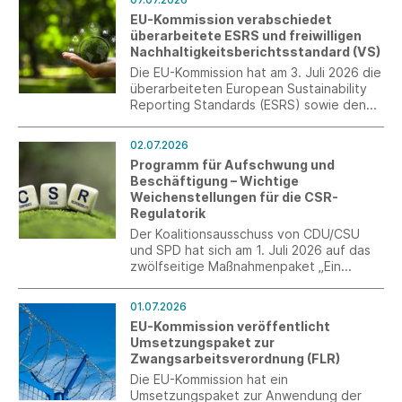
und praktische Erfahrungen in den
EU-Kommission verabschiedet
Normungsprozess einbringen.
überarbeitete ESRS und freiwilligen
Rückmeldungen sind bis zum 10. August
Nachhaltigkeitsberichtsstandard (VS)
2026 möglich.
Die EU-Kommission hat am 3. Juli 2026 die
überarbeiteten European Sustainability
Reporting Standards (ESRS) sowie den
freiwilligen
Nachhaltigkeitsberichtsstandard (VS)
02.07.2026
verabschiedet.
Programm für Aufschwung und
Beschäftigung – Wichtige
Weichenstellungen für die CSR-
Regulatorik
Der Koalitionsausschuss von CDU/CSU
und SPD hat sich am 1. Juli 2026 auf das
zwölfseitige Maßnahmenpaket „Ein
Programm für Aufschwung und
Beschäftigung“ verständigt. Wesentliche
01.07.2026
Beschlüsse betreffen auch den Bereich
EU-Kommission veröffentlicht
CSR und die nachhaltige
Umsetzungspaket zur
Unternehmensverantwortung.
Zwangsarbeitsverordnung (FLR)
Die EU-Kommission hat ein
Umsetzungspaket zur Anwendung der