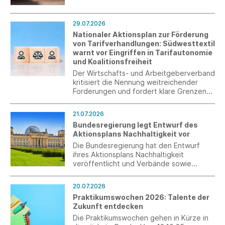
umweltpolitischen Instrumente, welches
die Textilbranche in den kommenden
Jahren begleiten wird. Unsere neue
29.07.2026
Textil-EPR-Übersicht bündelt den
Nationaler Aktionsplan zur Förderung
aktuellen Stand über die relevanten
von Tarifverhandlungen: Südwesttextil
Export- und Zielmärkte hinweg und macht
warnt vor Eingriffen in Tarifautonomie
auf einen Blick sichtbar, wo bereits
und Koalitionsfreiheit
Pflichten bestehen und wo Systeme
Der Wirtschafts- und Arbeitgeberverband
derzeit noch im Aufbau sind.
kritisiert die Nennung weitreichender
Forderungen und fordert klare Grenzen
staatlichen Handelns.
21.07.2026
Bundesregierung legt Entwurf des
Aktionsplans Nachhaltigkeit vor
Die Bundesregierung hat den Entwurf
ihres Aktionsplans Nachhaltigkeit
veröffentlicht und Verbände sowie
weitere Stakeholder zur Stellungnahme
eingeladen. Der Aktionsplan enthält keine
20.07.2026
neuen gesetzlichen Vorgaben, gibt
Praktikumswochen 2026: Talente der
jedoch die politischen Schwerpunkte der
Zukunft entdecken
Bundesregierung für die kommenden
Jahre vor.
Die Praktikumswochen gehen in Kürze in