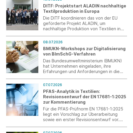
DITF: Projektstart ALADIN nachhaltige
Textilproduktion in Europa
Die DITF koordinieren das von der EU
geförderte Projekt ALADIN, um
nachhaltige Produktion von Textilien in
Europa zu fördern.
08.07.2026
BMUKN-Workshops zur Digitalisierung
von BImSchG-Verfahren
Das Bundesumweltministerium (BMUKN)
hat Unternehmen eingeladen, ihre
Erfahrungen und Anforderungen in die
Entwicklung einer zukünftigen BImSchG-
Plattform einzubringen.
07.07.2026
PFAS-Analytik in Textilien:
Revisionsentwurf der EN 17681-1:2025
zur Kommentierung
Für die PFAS-Prüfnorm EN 17681-1:2025
liegt ein Vorschlag zur Überarbeitung
sowie ein erster Revisionsentwurf vor.
Über t+m können Mitgliedsverbände und
Unternehmen nun konkrete Kommentare
07.07.2026