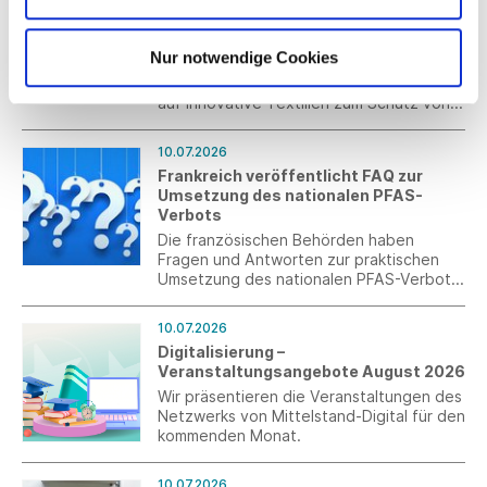
Hightech-Textilien sind Gamechanger
in der Hitzewelle
Nur notwendige Cookies
Südwesttextil begrüßt politische
Vorstöße zum Hitzeschutz und verweist
auf innovative Textilien zum Schutz von
Mensch, Infrastruktur und
Wirtschaftsstandort.
10.07.2026
Frankreich veröffentlicht FAQ zur
Umsetzung des nationalen PFAS-
Verbots
Die französischen Behörden haben
Fragen und Antworten zur praktischen
Umsetzung des nationalen PFAS-Verbots
veröffentlicht. Die FAQ behandeln u. a.
den Anwendungsbereich, die
10.07.2026
Grenzwerte, analytische Fragen,
Digitalisierung –
Ausnahmen für Recyclingmaterialien
Veranstaltungsangebote August 2026
sowie den Umgang mit Lagerbeständen.
Wir präsentieren die Veranstaltungen des
Netzwerks von Mittelstand-Digital für den
kommenden Monat.
10.07.2026