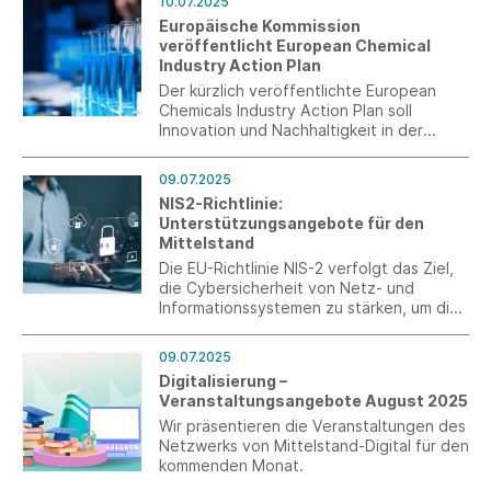
10.07.2025
Ausnahmen vom Vernichtungsverbot vor.
Europäische Kommission
veröffentlicht European Chemical
Industry Action Plan
Der kürzlich veröffentlichte European
Chemicals Industry Action Plan soll
Innovation und Nachhaltigkeit in der
Chemiebranche fördern. Für die
Textilindustrie sind besonders die PFAS-
09.07.2025
Maßnahmen, die REACH-Revision sowie
NIS2-Richtlinie:
die Stärkung der ECHA relevant. Bei PFAS
Unterstützungsangebote für den
besteht jedoch noch Klärungsbedarf.
Mittelstand
Die EU-Richtlinie NIS-2 verfolgt das Ziel,
die Cybersicherheit von Netz- und
Informationssystemen zu stärken, um die
Funktionsfähigkeit kritischer Dienste für
Wirtschaft und Gesellschaft in der EU zu
09.07.2025
sichern.
Digitalisierung –
Veranstaltungsangebote August 2025
Wir präsentieren die Veranstaltungen des
Netzwerks von Mittelstand-Digital für den
kommenden Monat.