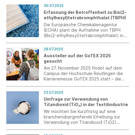
Durchführungsort ist der Campus der
30.07.2025
Vitra GmbH. Weil am Rhein.
Erfassung der Betroffenheit zu Bis(2-
ethylhexyl)tetrabromphthalat (TBPH)
Die Europäische Chemikalienagentur
(ECHA) plant die Aufnahme von TBPH
(Bis(2-ethylhexyl)tetrabromphthalat) in
Anhang A der Stockholmer Konvention.
Damit würde TBPH als persistent,
29.07.2025
bioakkumulativ und toxisch (PBT/vPvB)
Aussteller auf der GoTEX 2025
eingestuft, was zu weitreichenden EU-
gesucht
weiten Verboten und Beschränkungen
führen kann.
Am 27. November 2025 findet auf dem
Campus der Hochschule Reutlingen die
Karrieremesse GoTEX 2025 statt – die
zentrale Plattform für den Austausch
zwischen Unternehmen und Studierenden
23.07.2025
der Textil-, Design- und
Umfrage zur Verwendung von
Ingenieurwissenschaften.
Titandioxid (TiO₂) in der Textilindustrie
Wir möchten Sie kurzfristig auf eine
branchenübergreifende Erhebung zur
Verwendung von Titandioxid (TiO2)
aufmerksam machen, bei der auch die
Textilindustrie gefragt ist.