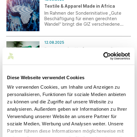
der Wirtschaftswende neuen
Textile & Apparel Made in Africa
Bürokratiebelastungen und einem nicht
gegenfinanzierten Rentenpaket 2025
Im Rahmen der Sonderinitiative „Gute
gegenüber. Südwesttextil fordert eine
Beschäftigung für einen gerechten
konsequente Entbürokratisierung des
Wandel“ bringt die GIZ verschiedene
Arbeitsmarkts und ein klares Bekenntnis
Akteure aus Ägypten, Äthiopien, Côte
zu einer zukunftsfesten Sozialpolitik, die
d'Ivoire, Ghana, Marokko, Ruanda,
den demografischen Wandel und die
Tunesien und Senegal mit deutschen und
12.08.2025
Generationengerechtigkeit
europäischen Unternehmen zusammen
Bundesweite Umfrage zu textilen
berücksichtigt.
und unterstützt sie beim Aufbau
Abfallströmen verlängert
langfristiger Geschäftsbeziehungen.
Die bundesweite Umfrage zu textilen
Abfallströmen soll die Abfallströme in der
deutschen Textil- und
Diese Webseite verwendet Cookies
Bekleidungsbranche umfassend abbilden.
Die Frist für die Umfrage ist bis zum 26.
08.08.2025
Wir verwenden Cookies, um Inhalte und Anzeigen zu
August verlängert.
EU-USA-Zollabkommen: erste
personalisieren, Funktionen für soziale Medien anbieten
Regelungen, viele Unklarheiten
zu können und die Zugriffe auf unsere Website zu
Über das Inkrafttreten der neuen US-
analysieren. Außerdem geben wir Informationen zu Ihrer
Zölle ist in den Medien bereits berichtet
Verwendung unserer Website an unsere Partner für
worden. Viel mehr Klarheit gibt es
dadurch nicht; viele Fragen bleiben
soziale Medien, Werbung und Analysen weiter. Unsere
vorerst weiter offen. t+m hat mit
07.08.2025
Partner führen diese Informationen möglicherweise mit
freundlicher Unterstützung von Euratex