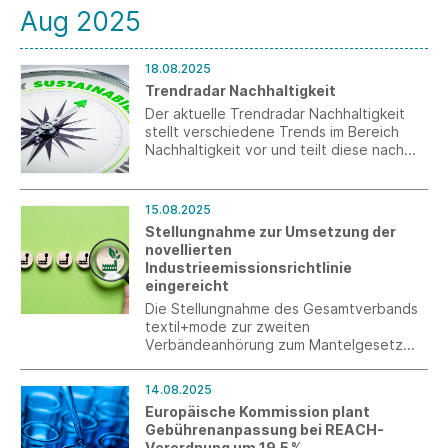
Aug 2025
18.08.2025
Trendradar Nachhaltigkeit
Der aktuelle Trendradar Nachhaltigkeit
stellt verschiedene Trends im Bereich
Nachhaltigkeit vor und teilt diese nach
dem Grad der Auswirkung auf
produzierende, kleine und mittlere
Unternehmen ein.
15.08.2025
Stellungnahme zur Umsetzung der
novellierten
Industrieemissionsrichtlinie
eingereicht
Die Stellungnahme des Gesamtverbands
textil+mode zur zweiten
Verbändeanhörung zum Mantelgesetz
und zur Mantelverordnung zur Umsetzung
der novellierten
14.08.2025
Industrieemissionsrichtlinie wurde
Europäische Kommission plant
fristgerecht eingereicht.
Gebührenanpassung bei REACH-
Verordnung um 19,5 %