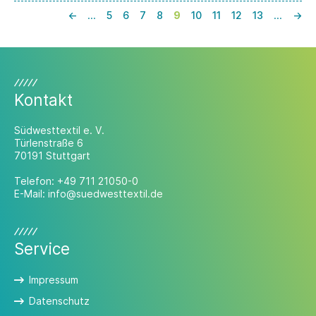
←
…
5
6
7
8
9
10
11
12
13
…
→
Kontakt
Südwesttextil e. V.
Türlenstraße 6
70191 Stuttgart
Telefon:
+49 711 21050-0
E-Mail:
info@suedwesttextil.de
Service
Impressum
Datenschutz