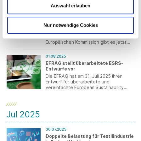
Transformation.
Auswahl erlauben
04.08.2025
EU-US-Abkommen: Weitere Details
direkt von der Europäischen
Kommission
Nur notwendige Cookies
Die Verhandlungen über die Regelungen
im Einzelnen dauern noch an. Von der
Europäischen Kommission gibt es jetzt
eine Übersicht über die bisher
ausgehandelten Punkte.
01.08.2025
EFRAG stellt überarbeitete ESRS-
Entwürfe vor
Die EFRAG hat am 31. Juli 2025 ihren
Entwurf für überarbeitete und
vereinfachte European Sustainability
Reporting Standards (ESRS)
veröffentlicht und zur Konsultation
gestellt. Die Kommentierungsfrist geht bis
zum 29. September 2025.
Jul 2025
30.07.2025
Doppelte Belastung für Textilindustrie