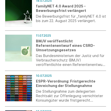
18.07.2025
familyNET 4.0 Award 2025 -
Bewerbungsfrist verlängert
Die Bewerbungsfrist für „familyNET 4.0 ist
bis zum 22. August 2025 verlängert.
11.07.2025
BMJV veröffentlicht
Referentenentwurf eines CSRD-
Umsetzungsgesetzes
Das Bundesministerium der Justiz und für
Verbraucherschutz (BMJV)
veröffentlichte einen Referentenentwurf
zur Umsetzung der Corporate
Sustainability Reporting Directive (CSRD)
10.07.2025
in nationales Recht.
ESPR-Verordnung: Fristgerechte
Einreichung der Stellungnahme
Die Stellungnahme zum delegierten
Rechtsakt zur Offenlegung vernichteter
Konsumgüter wurde fristgerecht
eingereicht. Zudem liegt der Entwurf der
EU für den zweiten Rechtsakt zu