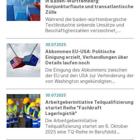
in Baden-Württemberg:
Konjunkturflaute und transatlantische
Zölle
Während die baden-württembergische
Textilindustrie sinkende Umsätze und
Beschäftigtenzahlen verzeichnet,
erschweren neue US-Zölle auf EU-
Exporte die wirtschaftliche Erholung.
30.07.2025
Südwesttextil sieht daher den Bedarf,
Abkommen EU-USA: Politische
dass sich Bundesregierung und
Einigung erzielt, Verhandlungen über
Europäische Union weiterhin für freien
Details laufen noch
Handel und den Abbau von
Handelshemmnissen einsetzen.
Die Einigung des Abkommens zwischen
der EU und den USA zur Verhinderung der
von Washington angekündigten
drastischen Zollerhöhungen wird von den
beiden Parteien aktuell noch mit
30.07.2025
unterschiedlichem Inhalt wiedergegeben.
Arbeitgeberinitiative Teilqualifizierung
Verhandlungen über Einzelheiten des
startet Reihe "Fachkraft
Deals laufen noch. Ein Text soll bis Ende
Lagerlogistik"
dieser Woche vorliegen.
Die Arbeitgeberinitiative
Teilqualifizierung startet am 6. Oktober
2025 eine TQ-Reihe im Berufsbild
„Fachkraft Lagerlogistik“.