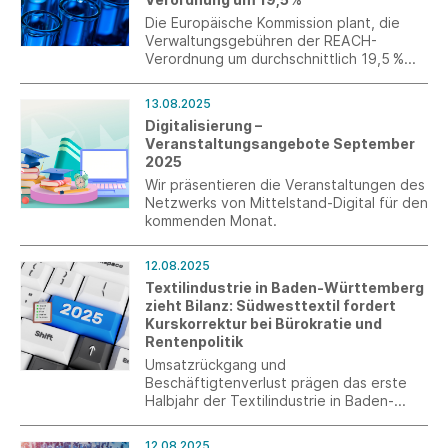
Die Europäische Kommission plant, die
Verwaltungsgebühren der REACH-
Verordnung um durchschnittlich 19,5 %
anzuheben. Diese Erhöhung betrifft vor
allem größere Unternehmen, während
13.08.2025
kleine und mittlere Unternehmen (KMU)
Digitalisierung –
von der Gebührenerhöhung
Veranstaltungsangebote September
ausgenommen bleiben.
2025
Wir präsentieren die Veranstaltungen des
Netzwerks von Mittelstand-Digital für den
kommenden Monat.
12.08.2025
Textilindustrie in Baden-Württemberg
zieht Bilanz: Südwesttextil fordert
Kurskorrektur bei Bürokratie und
Rentenpolitik
Umsatzrückgang und
Beschäftigtenverlust prägen das erste
Halbjahr der Textilindustrie in Baden-
Württemberg. Nach 100 Tagen
Bundesregierung stehen erste Schritte
12.08.2025