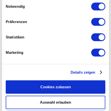
Einwilligungsauswahl
Ökodesign-Verordnung: Rechtsakt zu
Notwendig
Ausnahmeregelungen veröffentlicht
Letzte Woche wurde der Text des
Delegierten Rechtsaktes zu
Präferenzen
Ausnahmeregelungen vom
Vernichtungsverbot gemäß der
Ökodesign-Verordnung im EU-Amtsblatt
20.04.2026
Statistiken
ohne Änderungen veröffentlicht.
Nach Sondierungen: kein „Weiter so“ –
erste richtige Schritte erkennbar
Südwesttextil begrüßt die
Marketing
Sondierungsergebnisse, fordert aber
stärkere Berücksichtigung von
Schlüsselindustrien und mittelständischer
Wertschöpfung.
15.04.2026
Details zeigen
Zwei DITF-Forschungsprojekte
erhalten Techtextil Innovation Awards
Zwei Forschungsprojekte von DITF haben
Cookies zulassen
einen renommierten Techtextil Innovation
Award erhalten: Das NUO Flexholz und
der mit Lignin beschichtete Werkstoff
Auswahl erlauben
FormLig zeigen, dass nachhaltige
15.04.2026
Konzepte hohen Ansprüchen an