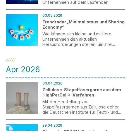
Unternehmen auf dem Laufenden.
03.05.2026
Trendradar „Minimalismus und Sharing
Economy“
Wie können sich kleine und mittlere
Unternehmen den aktuellen
Herausforderungen stellen, um ihre
Geschäftsmodelle zukunftsfähig
aufzusetzen? Wo kann Digitalisierung
dabei unterstützen? Antworten dazu gibt
der Trendradar, der relevante
Apr 2026
Entwicklungen frühzeitig identifiziert,
einordnet und konkrete
Handlungsoptionen für den Mittelstand
30.04.2026
aufzeigt.
Zellulose-Stapelfasergarne aus dem
HighPerCell®-Verfahren
Mit der Herstellung von
Stapelfasergarnen aus Zellulose gehen
die Deutschen Institute für Textil- und
Faserforschung (DITF) einen neuen Weg.
Auf Grundlage des an den DITF
29.04.2026
patentierten HighPerCell®-Verfahrens