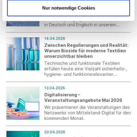
Textilkennzeichnung - Ausführliche
Funktionalität und Design entsprechen.
Übersicht der Textilpflegesymbole
Nur notwendige Cookies
GINETEX hat eine ausführliche Übersicht
der Textilpflegesymbole erstellt, die Sie
in Deutsch und Englisch in unserem
Mitgliederbereich finden.
14.04.2026
Zwischen Regulierungen und Realität:
Warum Biozide für moderne Textilien
unverzichtbar bleiben
Technische und funktionale Textilien
erfüllen heute eine Vielzahl sicherheits-,
hygiene- und funktionsrelevanter
Anforderungen. Ob persönliche
Schutzausrüstung, textile Anwendungen
13.04.2026
in Medizin und Pflege, industrielle
Digitalisierung –
Gewebe oder Outdoor Produkte – viele
Veranstaltungsangebote Mai 2026
dieser Produkte wären ohne den
gezielten Einsatz biozider Wirkstoffe
Wir präsentieren die Veranstaltungen des
nicht in der erforderlichen Form
Netzwerks von Mittelstand-Digital für den
funktionsfähig. Gleichzeitig verschärft die
kommenden Monat.
europäische Regulierung den Druck auf
Unternehmen, die auf diese Stoffe
02.04.2026
angewiesen sind.