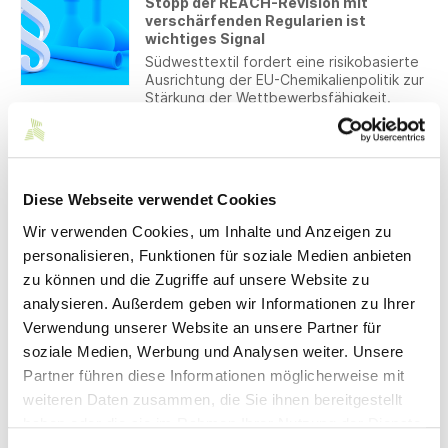
Stopp der REACH-Revision mit
entstehen aus Zellulose-Endlosfilamenten
verschärfenden Regularien ist
hochwertige Textilgarne für den
wichtiges Signal
Bekleidungssektor. Projektpartner ist
auch die Firma Gebr. Otto
Südwesttextil fordert eine risikobasierte
Baumwollfeinzwirnerei GmbH & Co. KG.
Ausrichtung der EU-Chemikalienpolitik zur
Stärkung der Wettbewerbsfähigkeit.
28.04.2026
REACH-Revision vorerst gestoppt
Die Europäische Kommission plant derzeit
Diese Webseite verwendet Cookies
keine Wiederaufnahme der REACH-
Revision. Stattdessen sollen
Wir verwenden Cookies, um Inhalte und Anzeigen zu
Vereinfachung, Modernisierung und
personalisieren, Funktionen für soziale Medien anbieten
Durchsetzung im bestehenden
Rechtsrahmen im Vordergrund stehen.
zu können und die Zugriffe auf unsere Website zu
28.04.2026
analysieren. Außerdem geben wir Informationen zu Ihrer
Girl's Day – Flugsimulator, Creative
Coding und smarte Textilien
Verwendung unserer Website an unsere Partner für
begeistern Schülerinnen
soziale Medien, Werbung und Analysen weiter. Unsere
In den Workshops der Hochschule
Partner führen diese Informationen möglicherweise mit
Reutlingen erlebten 28 Mädchen aus den
weiteren Daten zusammen, die Sie ihnen bereitgestellt
Schulen der Region Technik, Informatik
und Textiltechnologie zum Anfassen.
haben oder die sie im Rahmen Ihrer Nutzung der Dienste
27.04.2026
gesammelt haben.