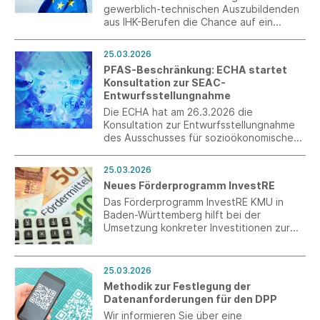
gewerblich-technischen Auszubildenden
aus IHK-Berufen die Chance auf ein
Auslandspraktikum. Die Bewerbungsfrist
ist der 4. Mai 2026.
25.03.2026
PFAS-Beschränkung: ECHA startet
Konsultation zur SEAC-
Entwurfsstellungnahme
Die ECHA hat am 26.3.2026 die
Konsultation zur Entwurfsstellungnahme
des Ausschusses für sozioökonomische
Analyse (SEAC) zum
Beschränkungsvorschlag für per- und
25.03.2026
polyfluorierte Alkylsubstanzen (PFAS)
Neues Förderprogramm InvestRE
unter REACH gestartet. Die Konsultation
läuft bis zum 25. Mai 2026. Ebenfalls
Das Förderprogramm InvestRE KMU in
verfügbar ist nun die Stellungnahme des
Baden-Württemberg hilft bei der
Ausschusses für Risikobeurteilung (RAC).
Umsetzung konkreter Investitionen zur
Ressourcenschonung und -effizienz,
insbesondere in der Anlagen- und
Prozessmodernisierung. Ziel ist es,
25.03.2026
Maßnahmen wie Materialeinsparung, den
Methodik zur Festlegung der
Einsatz nachhaltiger oder kreislauffähiger
Datenanforderungen für den DPP
Materialien sowie die Substitution
Wir informieren Sie über eine
kritischer Rohstoffe voranzutreiben.