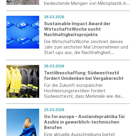
bedeutende Mengen von Mikroplastik ins
Abwasser und damit in das aquatische
Ökosystem. Die Deutschen Institute für
26.03.2026
Textil- und Faserforschung Denkendorf
Sustainable Impact Award der
haben dafür einen textilbasierten
WirtschaftsWoche sucht
Kaskadenfilter entwickelt.
Nachhaltigkeitsprojekte
Die WirtschaftsWoche zeichnet dieses
Jahr zum sechsten Mal Unternehmen und
Start-ups aus, die Nachhaltigkeit
erfolgreich und messbar in ihr
Geschäftsmodell integriert haben. Der
26.03.2026
Sustainable Impact Award richtet sich
Textilbeschaffung: Südwesttextil
gezielt auch an kleine und mittlere
fordert Umdenken bei Vergaberecht
Unternehmen in Deutschland und würdigt
Best Practices in den Bereichen Umwelt,
Für die Zukunft europäischer
Soziales und verantwortungsvolle
Hochleistungstextilien fordert
Unternehmensführung.
Südwesttextil, dass Merkmale wie die
Langlebigkeit oder der
Produktionsstandort bei der Vergabe von
25.03.2026
öffentlichen Aufträgen berücksichtigt
Go.for.europe – Auslandspraktika für
werden.
Azubis in gewerblich-technischen
Berufen
Eine aktuelle Ausschreibung bietet