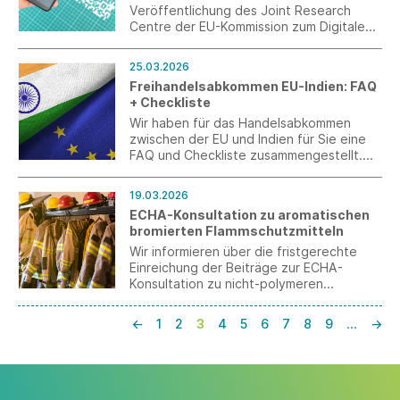
Veröffentlichung des Joint Research
Centre der EU-Kommission zum Digitalen
Produktpass (DPP).
25.03.2026
Freihandelsabkommen EU-Indien: FAQ
+ Checkliste
Wir haben für das Handelsabkommen
zwischen der EU und Indien für Sie eine
FAQ und Checkliste zusammengestellt.
Diese machen die Fortschritte und
Aufgaben zur Umsetzung ersichtlich und
19.03.2026
ermöglichen, dass die Vorbereitung
ECHA-Konsultation zu aromatischen
systematisch steuerbar ist.
bromierten Flammschutzmitteln
Wir informieren über die fristgerechte
Einreichung der Beiträge zur ECHA-
Konsultation zu nicht-polymeren
aromatischen Flammschutzmitteln
(ABFRs). Die Rückmeldung bezieht sich
←
1
2
3
4
5
6
7
8
9
…
→
auf DBDPE in bestimmten technischen
Textilanwendungen und macht
insbesondere die begrenzten
Substitutionsmöglichkeiten deutlich.