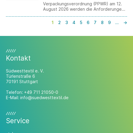
Verpackungsverordnung (PPWR) am 12.
August 2026 werden die Anforderungen
für Firmen verschärft, die in die
Niederlande verschicken wollen.
1
2
3
4
5
6
7
8
9
…
→
Kontakt
Südwesttextil e. V.
Türlenstraße 6
70191 Stuttgart
Telefon:
+49 711 21050-0
E-Mail:
info@suedwesttextil.de
Service