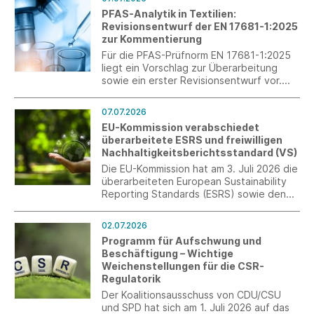
PFAS-Analytik in Textilien:
Revisionsentwurf der EN 17681-1:2025
zur Kommentierung
Für die PFAS-Prüfnorm EN 17681-1:2025
liegt ein Vorschlag zur Überarbeitung
sowie ein erster Revisionsentwurf vor.
Über t+m können Mitgliedsverbände und
Unternehmen nun konkrete Kommentare
07.07.2026
und praktische Erfahrungen in den
EU-Kommission verabschiedet
Normungsprozess einbringen.
überarbeitete ESRS und freiwilligen
Rückmeldungen sind bis zum 10. August
Nachhaltigkeitsberichtsstandard (VS)
2026 möglich.
Die EU-Kommission hat am 3. Juli 2026 die
überarbeiteten European Sustainability
Reporting Standards (ESRS) sowie den
freiwilligen
Nachhaltigkeitsberichtsstandard (VS)
02.07.2026
verabschiedet.
Programm für Aufschwung und
Beschäftigung – Wichtige
Weichenstellungen für die CSR-
Regulatorik
Der Koalitionsausschuss von CDU/CSU
und SPD hat sich am 1. Juli 2026 auf das