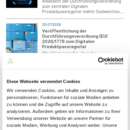
Anlässlich der Durchführungsverordnung
zum zentralen Digitalen
Produktpassregister mahnt Südwesttextil
eine praxistaugliche Umsetzung an. Nur
mit kontrollierbaren Angaben und
20.07.2026
wirksamer Marktüberwachung kann ein
Veröffentlichung der
fairer Wettbewerb sichergestellt werden.
Durchführungsverordnung (EU)
2026/1778 zum Digitalen
Produktpassregister
Wir informieren Sie über die
Veröffentlichung der
Durchführungsverordnung (EU)
2026/1778 zum Digitalen
Produktpassregister (DPP-Register) im
20.07.2026
Rahmen der Ökodesign-Verordnung
Diese Webseite verwendet Cookies
EUDR: BMLEH legt Referentenentwurf
(ESPR).
für nationales Durchführungsgesetz
Wir verwenden Cookies, um Inhalte und Anzeigen zu
vor
personalisieren, Funktionen für soziale Medien anbieten
Das Bundesministerium für
zu können und die Zugriffe auf unsere Website zu
Landwirtschaft, Ernährung und Heimat
(BMLEH) hat den Referentenentwurf für
analysieren. Außerdem geben wir Informationen zu Ihrer
das nationale Durchführungsgesetz zur
Verwendung unserer Website an unsere Partner für
EU-Entwaldungsverordnung (EUDR)
14.07.2026
soziale Medien, Werbung und Analysen weiter. Unsere
vorgelegt und zur Verbändeanhörung