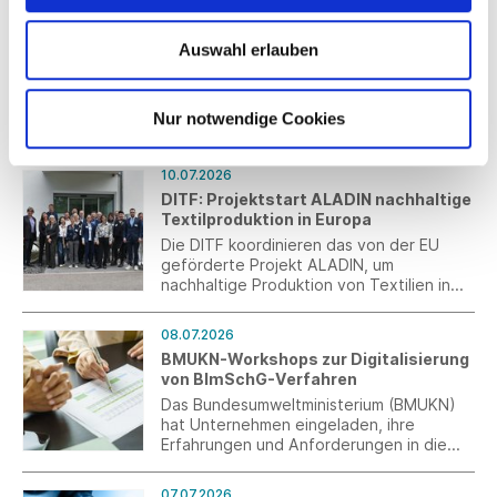
Frankreich veröffentlicht FAQ zur
Umsetzung des nationalen PFAS-
Auswahl erlauben
Verbots
Die französischen Behörden haben
Fragen und Antworten zur praktischen
Nur notwendige Cookies
Umsetzung des nationalen PFAS-Verbots
veröffentlicht. Die FAQ behandeln u. a.
den Anwendungsbereich, die
10.07.2026
Grenzwerte, analytische Fragen,
DITF: Projektstart ALADIN nachhaltige
Ausnahmen für Recyclingmaterialien
Textilproduktion in Europa
sowie den Umgang mit Lagerbeständen.
Die DITF koordinieren das von der EU
geförderte Projekt ALADIN, um
nachhaltige Produktion von Textilien in
Europa zu fördern.
08.07.2026
BMUKN-Workshops zur Digitalisierung
von BImSchG-Verfahren
Das Bundesumweltministerium (BMUKN)
hat Unternehmen eingeladen, ihre
Erfahrungen und Anforderungen in die
Entwicklung einer zukünftigen BImSchG-
Plattform einzubringen.
07.07.2026