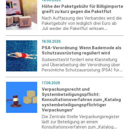
Höhe der Paketgebühr für Billigimporte
greift zu kurz gegen die Paketflut
Nach Auffassung des Verbandes wird die
Paketgebühr von lediglich drei Euro ab
Juli weder die Paketflut wirksam
eindämmen noch die bestehenden
Defizite bei der Kontrolle an den EU-
18.06.2026
Außengrenzen beheben.
PSA-Verordnung: Wenn Bademode als
Schutzausrüstung reguliert wird
Südwesttextil fordert eine Klarstellung
und Überarbeitung der Verordnung über
Persönliche Schutzausrüstung (PSA) für
eine verhältnismäßige und praxistaugliche
Regulierung.
17.06.2026
Verpackungsrecht und
Systembeteiligungspflicht:
Konsultationsverfahren zum „Katalog
systembeteiligungspflichtiger
Verpackungen“
Die Zentrale Stelle Verpackungsregister
lädt zur Beteiligung an einem
Konsultationsverfahren zum „Katalog