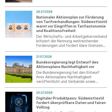
umweltpolitischen Instrumente, welches
die Textilbranche in den kommenden
Jahren begleiten wird. Unsere neue
29.07.2026
Textil-EPR-Übersicht bündelt den
Nationaler Aktionsplan zur Förderung
aktuellen Stand über die relevanten
von Tarifverhandlungen: Südwesttextil
Export- und Zielmärkte hinweg und macht
warnt vor Eingriffen in Tarifautonomie
auf einen Blick sichtbar, wo bereits
und Koalitionsfreiheit
Pflichten bestehen und wo Systeme
Der Wirtschafts- und Arbeitgeberverband
derzeit noch im Aufbau sind.
kritisiert die Nennung weitreichender
Forderungen und fordert klare Grenzen
staatlichen Handelns.
21.07.2026
Bundesregierung legt Entwurf des
Aktionsplans Nachhaltigkeit vor
Die Bundesregierung hat den Entwurf
ihres Aktionsplans Nachhaltigkeit
veröffentlicht und Verbände sowie
weitere Stakeholder zur Stellungnahme
eingeladen. Der Aktionsplan enthält keine
20.07.2026
neuen gesetzlichen Vorgaben, gibt
Digitaler Produktpass: Südwesttextil
jedoch die politischen Schwerpunkte der
fordert überprüfbare Daten und fairen
Bundesregierung für die kommenden
Vollzug
Jahre vor.