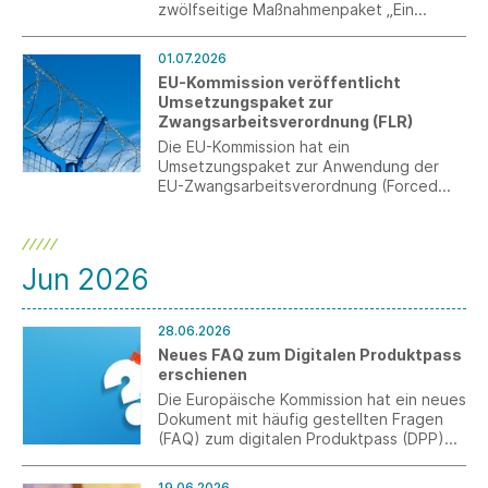
zwölfseitige Maßnahmenpaket „Ein
Programm für Aufschwung und
Beschäftigung“ verständigt. Wesentliche
01.07.2026
Beschlüsse betreffen auch den Bereich
EU-Kommission veröffentlicht
CSR und die nachhaltige
Umsetzungspaket zur
Unternehmensverantwortung.
Zwangsarbeitsverordnung (FLR)
Die EU-Kommission hat ein
Umsetzungspaket zur Anwendung der
EU-Zwangsarbeitsverordnung (Forced
Labour Regulation – FLR) veröffentlicht,
darunter auch die erwarteten Leitlinien.
Gleichzeitig wurde das neue „Forced
Labour Single Portal“ freigeschaltet.
Jun 2026
28.06.2026
Neues FAQ zum Digitalen Produktpass
erschienen
Die Europäische Kommission hat ein neues
Dokument mit häufig gestellten Fragen
(FAQ) zum digitalen Produktpass (DPP)
veröffentlicht.
19.06.2026