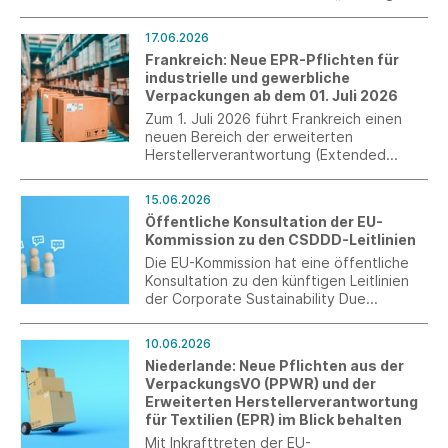
systembeteiligungspflichtiger
Verpackungen“ ein. Das Verfahren läuft
17.06.2026
bis zum 10. Juli 2026.
Frankreich: Neue EPR-Pflichten für
industrielle und gewerbliche
Verpackungen ab dem 01. Juli 2026
Zum 1. Juli 2026 führt Frankreich einen
neuen Bereich der erweiterten
Herstellerverantwortung (Extended
Producer Responsibility, EPR) für
industrielle und gewerbliche
15.06.2026
Verpackungen ein.
Öffentliche Konsultation der EU-
Kommission zu den CSDDD-Leitlinien
Die EU-Kommission hat eine öffentliche
Konsultation zu den künftigen Leitlinien
der Corporate Sustainability Due
Diligence Directive (CSDDD) gestartet.
Die Leitlinien werden maßgeblich
10.06.2026
beeinflussen, wie Unternehmen ihre
Niederlande: Neue Pflichten aus der
Sorgfaltspflichten entlang globaler
VerpackungsVO (PPWR) und der
Liefer- und Wertschöpfungsketten
Erweiterten Herstellerverantwortung
künftig praktisch umsetzen.
für Textilien (EPR) im Blick behalten
Mit Inkrafttreten der EU-