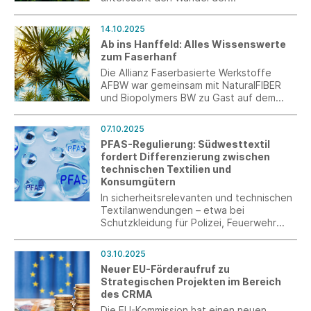
Wertschöpfung seit mehr als zwei Jahren.
Jetzt ist die Umfrage für die aktuelle
14.10.2025
Ausgabe gestartet. Ergebnisse werden
Ab ins Hanffeld: Alles Wissenswerte
branchenübergreifend in einer Studie
zum Faserhanf
veröffentlicht.
Die Allianz Faserbasierte Werkstoffe
AFBW war gemeinsam mit NaturalFIBER
und Biopolymers BW zu Gast auf dem
Hanf-Versuchsfeld der
Landessaatzuchtanstalt der Universität
07.10.2025
Hohenheim.
PFAS-Regulierung: Südwesttextil
fordert Differenzierung zwischen
technischen Textilien und
Konsumgütern
In sicherheitsrelevanten und technischen
Textilanwendungen – etwa bei
Schutzkleidung für Polizei, Feuerwehr
oder Medizin – sind PFAS bislang
technologisch unverzichtbar.
03.10.2025
Südwesttextil fordert daher
Neuer EU-Förderaufruf zu
Ausnahmeregelungen für kritische
Strategischen Projekten im Bereich
Anwendungen sowie angemessene
des CRMA
Übergangsfristen, um die Entwicklung und
Umsetzung sicherer Alternativen zu
Die EU-Kommission hat einen neuen