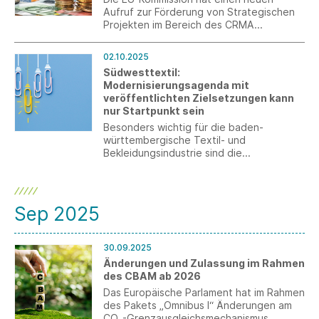
ermöglichen.
Aufruf zur Förderung von Strategischen
Projekten im Bereich des CRMA
gestartet. Frist zur Bewerbung ist der 15.
Januar 2026.
02.10.2025
Südwesttextil:
Modernisierungsagenda mit
veröffentlichten Zielsetzungen kann
nur Startpunkt sein
Besonders wichtig für die baden-
württembergische Textil- und
Bekleidungsindustrie sind die
Vereinfachung und Digitalisierung von
Verwaltungsprozessen sowie ein
spürbarer und schneller Bürokratieabbau.
Die Agenda muss nun zügig umgesetzt
Sep 2025
werden.
30.09.2025
Änderungen und Zulassung im Rahmen
des CBAM ab 2026
Das Europäische Parlament hat im Rahmen
des Pakets „Omnibus I“ Änderungen am
CO₂-Grenzausgleichsmechanismus