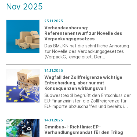
Nov 2025
25.11.2025
Verbändeanhörung:
Referentenentwurf zur Novelle des
Verpackungsgesetzes
Das BMUKN hat die schriftliche Anhörung
zur Novelle des Verpackungsgesetzes
(VerpackG) eingeleitet. Der
Referentenentwurf enthält deutliche
Ausweitungen der Erweiterten
14.11.2025
Herstellerverordnung, neue
Wegfall der Zollfreigrenze wichtige
Recyclingquoten und sieht erhebliche
Entscheidung, aber nur mit
finanzielle Neubelastungen der
Konsequenzen wirkungsvoll
Unternehmen vor.
Südwesttextil begrüßt den Entschluss der
EU-Finanzminister, die Zollfreigrenze für
EU-Importe abzuschaffen und bereits im
nächsten Jahr eine Übergangslösung zu
implementieren. Ein Vorgehen gegen die
14.11.2025
EU-Standards unterlaufende Importe
Omnibus-I-Richtlinie: EP-
braucht aber weitere Maßnahmen.
Verhandlungsmandat für den Trilog