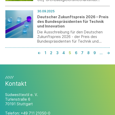
(CBAM) beschlossen. Kernpunkte sind die
neue 50-Tonnen-Schwellengrenze und
30.09.2025
die verpflichtende Zulassung als CBAM-
Deutscher Zukunftspreis 2026 – Preis
Anmelder ab dem 01.01.2026.
des Bundespräsidenten für Technik
und Innovation
Die Ausschreibung für den Deutschen
Zukunftspreis 2026 - der Preis des
Bundespräsidenten für Technik und
Innovation - ist gestartet. Vorschläge
können bis zum 1. Dezember 2025
←
1
2
3
4
5
6
7
8
9
…
→
eingesendet werden.
Kontakt
Südwesttextil e. V.
Türlenstraße 6
70191 Stuttgart
Telefon:
+49 711 21050-0