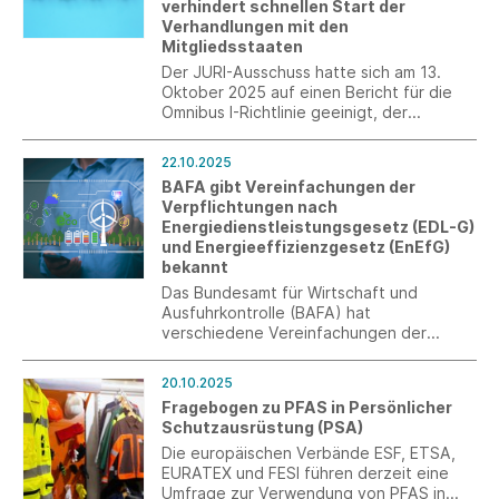
verhindert schnellen Start der
Frühjahr 2026.
Verhandlungen mit den
Mitgliedsstaaten
Der JURI-Ausschuss hatte sich am 13.
Oktober 2025 auf einen Bericht für die
Omnibus I-Richtlinie geeinigt, der
wesentliche Vereinfachungen bei der
europäischen
22.10.2025
Nachhaltigkeitsgesetzgebung
BAFA gibt Vereinfachungen der
beinhaltete. Das Plenum des
Verpflichtungen nach
Europäischen Parlaments lehnte am 22.
Energiedienstleistungsgesetz (EDL-G)
Oktober 2025 den Bericht des
und Energieeffizienzgesetz (EnEfG)
Rechtsausschusses ab.
bekannt
Das Bundesamt für Wirtschaft und
Ausfuhrkontrolle (BAFA) hat
verschiedene Vereinfachungen der
Verpflichtungen EDL-G und EnEfG
bekannt gegeben.
20.10.2025
Fragebogen zu PFAS in Persönlicher
Schutzausrüstung (PSA)
Die europäischen Verbände ESF, ETSA,
EURATEX und FESI führen derzeit eine
Umfrage zur Verwendung von PFAS in