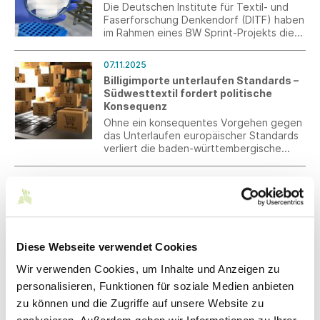
Die Deutschen Institute für Textil- und
Faserforschung Denkendorf (DITF) haben
im Rahmen eines BW Sprint-Projekts die
Grundlagen für die Entwicklung einer
Slipeinlage geschaffen, die die
07.11.2025
Gesunderhaltung des vaginalen Milieus
Billigimporte unterlaufen Standards –
unterstützt und einer bakteriellen
Südwesttextil fordert politische
Vaginose vorbeugen kann.
Konsequenz
Ohne ein konsequentes Vorgehen gegen
das Unterlaufen europäischer Standards
verliert die baden-württembergische
Textil- und Bekleidungsindustrie den
Wettbewerb gegen globale Billig-
03.11.2025
Konkurrenz.
Call for Presentations:
Anwenderforum SMART TEXTILES
2026
Zum Anwenderforum SMART TEXTILES
Diese Webseite verwendet Cookies
am 4. und 5. März 2026 laden die
Veranstalter Startups und junge
Wir verwenden Cookies, um Inhalte und Anzeigen zu
Unternehmen mit einem Call for
personalisieren, Funktionen für soziale Medien anbieten
Presentations dazu ein, ihre Innovationen
03.11.2025
einem Fachpublikum aus Unternehmen,
zu können und die Zugriffe auf unsere Website zu
Arbeitsprogramm der Europäischen
Forschung und Entwicklung zu