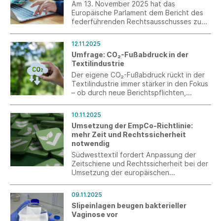
Am 13. November 2025 hat das
Europäische Parlament dem Bericht des
federführenden Rechtsausschusses zum
Omnibus-I-Paket zugestimmt. Die
Trilogverhandlungen haben diese Woche
12.11.2025
begonnen.
Umfrage: CO₂-Fußabdruck in der
Textilindustrie
Der eigene CO₂-Fußabdruck rückt in der
Textilindustrie immer stärker in den Fokus
– ob durch neue Berichtspflichten,
steigende Kundenerwartungen oder
selbst gesetzte Nachhaltigkeitsziele. Mit
10.11.2025
unserer Kurzumfrage möchten wir
Umsetzung der EmpCo-Richtlinie:
herausfinden, wie unsere
mehr Zeit und Rechtssicherheit
Mitgliedsunternehmen mit dem Thema
notwendig
aktuell umgehen, welche Erfahrungen sie
dabei gesammelt haben und wo der
Südwesttextil fordert Anpassung der
größte Bedarf an Unterstützung gesehen
Zeitschiene und Rechtssicherheit bei der
wird.
Umsetzung der europäischen
Empowering Consumers (EmpCo)-
Richtlinie.
09.11.2025
Slipeinlagen beugen bakterieller
Vaginose vor