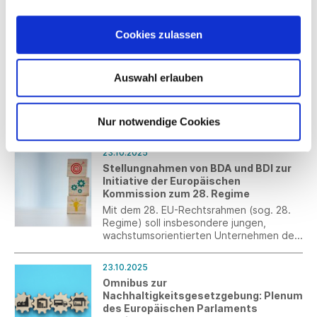
Künstlichen Intelligenz vor – von AI-
Avataren oder Bots über Explainable AI
(XAI) bis Generatives Design.
Cookies zulassen
27.10.2025
Land plant neuen
Innovationsgutschein: Mittelstand
Auswahl erlauben
trifft Start-up
Mit dem Innovationsgutschein
„Mittelstand trifft Start-up“ unterstützt
das Ministerium für Wirtschaft, Arbeit und
Nur notwendige Cookies
Tourismus die gezielte Kooperation von
kleinen und mittleren Unternehmen mit
23.10.2025
Start-ups.
Stellungnahmen von BDA und BDI zur
Initiative der Europäischen
Kommission zum 28. Regime
Mit dem 28. EU-Rechtsrahmen (sog. 28.
Regime) soll insbesondere jungen,
wachstumsorientierten Unternehmen der
Zugang zum Kapitalmarkt im EU-
Binnenmarkt erleichtert werden. Das
23.10.2025
Europäische Parlament bereitet hierzu
Omnibus zur
aktuell einen Initiativbericht vor. Die EU-
Nachhaltigkeitsgesetzgebung: Plenum
Kommission plant die Veröffentlichung
des Europäischen Parlaments
eines konkreten Legislativvorschlags für