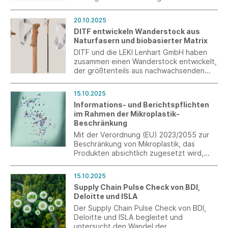
Persönlicher Schutzausrüstung (PSA) und
verwandten Produkten durch. Ziel ist es,
20.10.2025
Daten für die Vorbereitung der SEAC-
DITF entwickeln Wanderstock aus
Konsultation zur geplanten PFAS-
Naturfasern und biobasierter Matrix
Beschränkung zu sammeln. Die Umfrage
läuft bis zum 31. Dezember 2025.
DITF und die LEKI Lenhart GmbH haben
zusammen einen Wanderstock entwickelt,
der größtenteils aus nachwachsenden
Rohstoffen besteht. Das fertige Produkt
zeigt, dass nachhaltige Materialien auch
15.10.2025
in der Outdoor-Branche eine hohe
Informations- und Berichtspflichten
Leistungsfähigkeit bieten.
im Rahmen der Mikroplastik-
Beschränkung
Mit der Verordnung (EU) 2023/2055 zur
Beschränkung von Mikroplastik, das
Produkten absichtlich zugesetzt wird,
treten ab 17. Oktober 2025 erstmals
Informationspflichten und ab 2026/2027
15.10.2025
schrittweise Berichtspflichten in Kraft. Wir
Supply Chain Pulse Check von BDI,
geben Ihnen einen Überblick über den
Deloitte und ISLA
Anwendungsbereich, die für
Textilunternehmen relevanten
Der Supply Chain Pulse Check von BDI,
Ausnahmen sowie die zeitlichen Pflichten.
Deloitte und ISLA begleitet und
untersucht den Wandel der