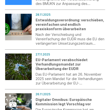
des BMUKN zur Anpassung des
Verpackungsrechts an die EU-
Verpackungsverordnung (EU) 2024/40 am
28.11.2025
1. Dezember 2025 eingereicht.
Entwaldungsverordnung: verschieben,
vereinfachen und endlich
praxiskonform überarbeiten
Nach der Verschiebung und
Vereinfachung der EUDR muss die EU den
verlängerten Umsetzungszeitraum
dringend nutzen, um die Verordnung
praxistauglich auszugestalten.
27.11.2025
EU-Parlament verabschiedet
Verhandlungsmandat zur
Überarbeitung der EUDR
Das EU-Parlament hat am 26. November
2025 sein Mandat für die Verhandlungen
zur Überarbeitung der EU-
Entwaldungsverordnung (EUDR)
verabschiedet und sich dem
26.11.2025
Ratsvorschlag vom 19. November 2025
Digitaler Omnibus: Europäische
weitestgehend angeschlossen.
Kommission legt Vorschlag vor
Die Europäische Kommission hat am