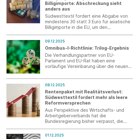
Billigimporte: Abschreckung sieht
anders aus
Südwesttextil fordert eine Abgabe von
mindestens 30 statt 3 Euro für asiatische
Billigimporte in die EU, um den
Binnenmarkt effektiv zu schützen.
09.12.2025
Omnibus-I-Richtlinie: Trilog-Ergebnis
Die Verhandlungspartner von EU-
Parlament und EU-Rat haben eine
vorläufige Vereinbarung über die neuen
Anforderungen an die CSRD-
Nachhaltigkeitsberichterstattungsrichtlini
e und EU-Lieferkettenrichtlinie (CSDDD)
08.12.2025
erzielt.
Rentenpaket mit Realitätsverlust:
Südwesttextil fordert mehr als leere
Reformversprechen
Aus Perspektive des Wirtschafts- und
Arbeitgeberverbands hat die
Bundesregierung bisher verpasst, die
versprochenen Reformen für das
Sozialsystem anzustoßen.
01.12.2025