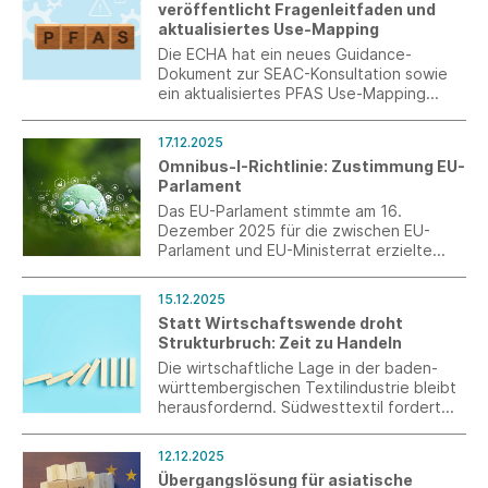
veröffentlicht Fragenleitfaden und
Entwaldungsverordnung (EUDR) sicher.
aktualisiertes Use-Mapping
Die ECHA hat ein neues Guidance-
Dokument zur SEAC-Konsultation sowie
ein aktualisiertes PFAS Use-Mapping
veröffentlicht. Das Mapping enthält eine
präzisere sektorale Zuordnung textiler
17.12.2025
Anwendungen, insbesondere im Bereich
Omnibus-I-Richtlinie: Zustimmung EU-
der technischen Textilien.
Parlament
Das EU-Parlament stimmte am 16.
Dezember 2025 für die zwischen EU-
Parlament und EU-Ministerrat erzielte
vorläufige Einigung zur Omnibus-I-
Richtlinie zur Vereinfachung der EU-
15.12.2025
Lieferkettenrichtlinie (CSDDD) und der
Statt Wirtschaftswende droht
Nachhaltigkeitsberichterstattungsrichtlini
Strukturbruch: Zeit zu Handeln
e (CSRD).
Die wirtschaftliche Lage in der baden-
württembergischen Textilindustrie bleibt
herausfordernd. Südwesttextil fordert
ein konsolidiertes Handeln zugunsten der
Zukunftsfähigkeit des Landes.
12.12.2025
Übergangslösung für asiatische