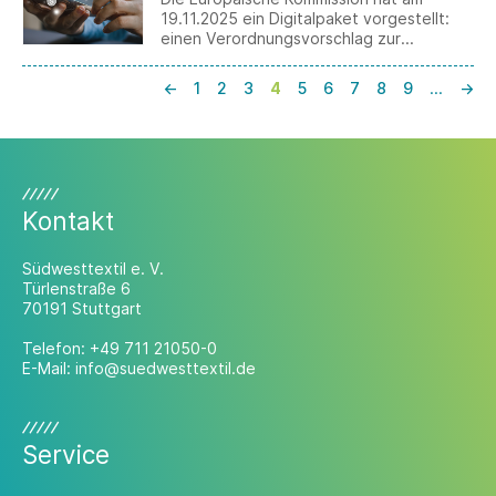
19.11.2025 ein Digitalpaket vorgestellt:
einen Verordnungsvorschlag zur
Änderung zahlreicher Digitalregeln, die
Einführung eines „European business
←
1
2
3
4
5
6
7
8
9
…
→
wallet“ und eine Mitteilung zur Strategie
für eine Datenunion.
Kontakt
Südwesttextil e. V.
Türlenstraße 6
70191 Stuttgart
Telefon:
+49 711 21050-0
E-Mail:
info@suedwesttextil.de
Service