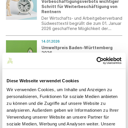
Vorbeschäftigungsverbots wichtiger
Schritt für Weiterbeschäftigung von
Rentnern
Der Wirtschafts- und Arbeitgeberverband
Südwesttextil begrüßt die zum 01. Januar
2026 geschaffene Möglichkeit der
sachgrundlosen Befristung von
Regelaltersrentnern, sieht aber Potenzial
14.01.2026
für weitere Erleichterungen.
Umweltpreis Baden-Württemberg
2026
Gesucht werden Unternehmen, die
umweltorientiert handeln und die
Transformation aktiv gestalten. Der Preis
ist mit 10.000 Euro je Kategorie dotiert.
Bewerbungen können bis zum 2. Februar
Diese Webseite verwendet Cookies
08.01.2026
eingereicht werden.
CSRD-
Wir verwenden Cookies, um Inhalte und Anzeigen zu
Nachhaltigkeitsberichterstattung:
personalisieren, Funktionen für soziale Medien anbieten
Konsultation des BMJV zu den ESRS-
zu können und die Zugriffe auf unsere Website zu
Entwürfen
analysieren. Außerdem geben wir Informationen zu Ihrer
Die EFRAG hat ihre Entwürfe für die
neuen
Verwendung unserer Website an unsere Partner für
Nachhaltigkeitsberichterstattungsstandar
soziale Medien, Werbung und Analysen weiter. Unsere
ds (ESRS) der EU-Kommission überreicht.