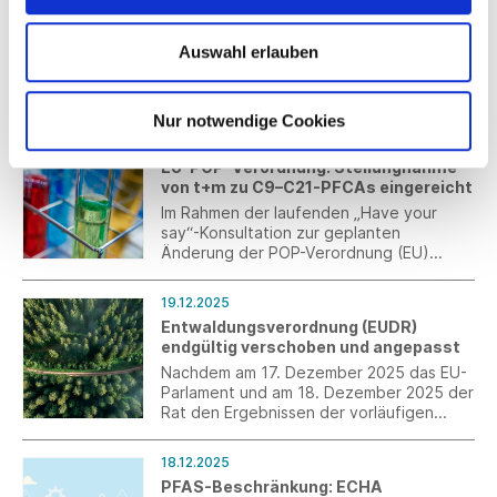
Schutzkleidung durch auxetische
Gewebe
Auswahl erlauben
DITF und die LEKI Lenhart GmbH haben
zusammen einen Wanderstock entwickelt,
der größtenteils aus nachwachsenden
Rohstoffen besteht. Das fertige Produkt
Nur notwendige Cookies
zeigt, dass nachhaltige Materialien auch
22.12.2025
in der Outdoor-Branche eine hohe
EU-POP-Verordnung: Stellungnahme
Leistungsfähigkeit bieten.
von t+m zu C9–C21-PFCAs eingereicht
Im Rahmen der laufenden „Have your
say“-Konsultation zur geplanten
Änderung der POP-Verordnung (EU)
2019/1021 wurde eine Stellungnahme zu
C9-C21-PFCAs, deren Salzen und
19.12.2025
verwandten Verbindungen eingereicht.
Entwaldungsverordnung (EUDR)
Die Stellungnahme basiert auf der im t+m-
endgültig verschoben und angepasst
Arbeitskreis Umwelt abgestimmten
Verbandsposition und ist beigefügt.
Nachdem am 17. Dezember 2025 das EU-
Parlament und am 18. Dezember 2025 der
Rat den Ergebnissen der vorläufigen
politischen Einigung vom 10. Dezember
2025 zugestimmt haben, ist die erneute
18.12.2025
einjährige Verschiebung und die
PFAS-Beschränkung: ECHA
inhaltliche Anpassung der