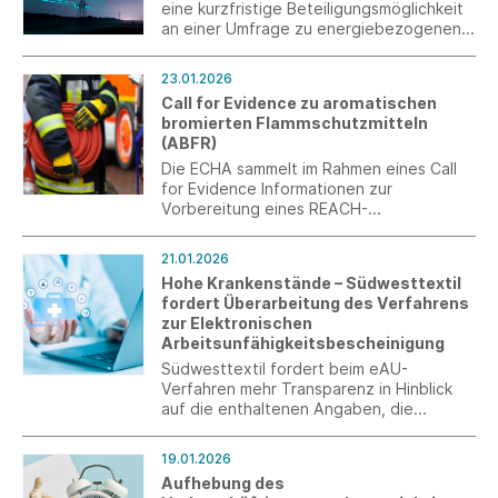
eine kurzfristige Beteiligungsmöglichkeit
an einer Umfrage zu energiebezogenen
Herausforderungen des Mittelstands im
dena-Projekt SET Inno Tandems. Die
23.01.2026
Ergebnisse unterstützen zukünftige
Call for Evidence zu aromatischen
Innovationskooperationen zwischen
bromierten Flammschutzmitteln
Mittelstand und Startups.
(ABFR)
Die ECHA sammelt im Rahmen eines Call
for Evidence Informationen zur
Vorbereitung eines REACH-
Beschränkungsvorschlags zu nicht-
polymeren aromatischen bromierten
21.01.2026
Flammschutzmitteln. Zur Vorbereitung
Hohe Krankenstände – Südwesttextil
einer Branchenstellungnahme bitten wir
fordert Überarbeitung des Verfahrens
um zeitnahe Rückmeldungen aus den
zur Elektronischen
Unternehmen.
Arbeitsunfähigkeitsbescheinigung
Südwesttextil fordert beim eAU-
Verfahren mehr Transparenz in Hinblick
auf die enthaltenen Angaben, die
Schaffung einer zusätzlichen Möglichkeit
mittels eines „Push-Verfahrens“ für
19.01.2026
Arbeitgeber sowie die Vereinheitlichung
Aufhebung des
für gesetzlich und privat Versicherte.