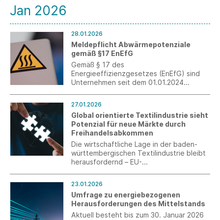
Jan 2026
28.01.2026
Meldepflicht Abwärmepotenziale
gemäß §17 EnEfG
Gemäß § 17 des
Energieeffizienzgesetzes (EnEfG) sind
Unternehmen seit dem 01.01.2024
verpflichtet, ihre Abwärmepotenziale auf
der „Plattform für Abwärme“ zu melden,
27.01.2026
sofern sie einen durchschnittlichen
Global orientierte Textilindustrie sieht
Gesamtendenergieverbrauch von mehr
Potenzial für neue Märkte durch
als 2,5 GWh pro Jahr aufweisen.
Freihandelsabkommen
Die wirtschaftliche Lage in der baden-
württembergischen Textilindustrie bleibt
herausfordernd – EU-
Freihandelsabkommen könnten wichtige
Wachstumsimpulse bewirken und sollten
23.01.2026
nicht ausgebremst werden.
Umfrage zu energiebezogenen
Herausforderungen des Mittelstands
Aktuell besteht bis zum 30. Januar 2026