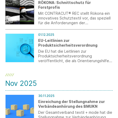
RÖKONA: Schnittschutz für
Forstprofis
Mit CONTRACUT® REC stellt Rökona ein
innovatives Schutztextil vor, das speziell
für die Anforderungen der
Forstwirtschaft entwickelt wurde.
01.12.2025
EU-Leitlinien zur
Produktsicherheitsverordnung
Die EU hat die Leitlinien zur
Produktsicherheitsverordnung
veröffentlicht, die als Orientierungshilfe
dienen sollen, aber keine
rechtsverbindlichen
Handlungsempfehlungen sind.
Nov 2025
30.11.2025
Einreichung der Stellungnahme zur
Verbändeanhörung des BMUKN
Der Gesamtverband textil + mode hat die
Stellungnahme zur Verbändeanhörung