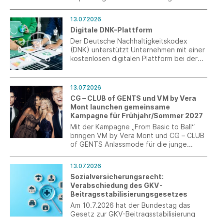
Entwaldungsverordnung (EUDR)
verabschiedet. Mit den Änderungen
13.07.2026
werden insbesondere der
Digitale DNK-Plattform
Anwendungsbereich präzisiert und
bürokratische Belastungen für
Der Deutsche Nachhaltigkeitskodex
Unternehmen reduziert.
(DNK) unterstützt Unternehmen mit einer
kostenlosen digitalen Plattform bei der
Erstellung von Nachhaltigkeitsberichten
nach ESRS und VSME – vom ersten Schritt
bis zum fertigen Bericht.
13.07.2026
CG – CLUB of GENTS und VM by Vera
Mont launchen gemeinsame
Kampagne für Frühjahr/Sommer 2027
Mit der Kampagne „From Basic to Ball“
bringen VM by Vera Mont und CG – CLUB
of GENTS Anlassmode für die junge
Generation auf den Punkt. Im Fokus
stehen kuratierte Abschlussball-Looks als
13.07.2026
perfekt abgestimmte Couple-Outfits.
Sozialversicherungsrecht:
Verabschiedung des GKV-
Beitragsstabilisierungsgesetzes
Am 10.7.2026 hat der Bundestag das
Gesetz zur GKV-Beitragsstabilisierung