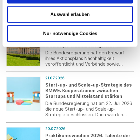
Capsule
Hilfsmittel für diese Entscheidung ist die
Entwicklung des jeweiligen
BOSS BY BECKHAM präsentiert die
Verbraucherpreisindexes.
Sommer-Capsule für
Auswahl erlauben
Frühjahr/Sommer 2026: eine sorgfältig
zusammengestellte Auswahl an Smart-
Casual-Pieces für die warme Jahreszeit.
Nur notwendige Cookies
21.07.2026
Bundesregierung legt Entwurf des
Aktionsplans Nachhaltigkeit vor
Die Bundesregierung hat den Entwurf
ihres Aktionsplans Nachhaltigkeit
veröffentlicht und Verbände sowie
weitere Stakeholder zur Stellungnahme
eingeladen. Der Aktionsplan enthält keine
21.07.2026
neuen gesetzlichen Vorgaben, gibt
Start-up- und Scale-up-Strategie des
jedoch die politischen Schwerpunkte der
BMWE: Kooperationen zwischen
Bundesregierung für die kommenden
Startups und Mittelstand stärken
Jahre vor.
Die Bundesregierung hat am 22. Juli 2026
die neue Start-up- und Scale-up-
Strategie beschlossen. Darin werden
auch explizit Maßnahmen für den Transfer
von Innovation sowie die Zusammenarbeit
20.07.2026
zwischen Startups und Mittelstand
Praktikumswochen 2026: Talente der
aufgegriffen.