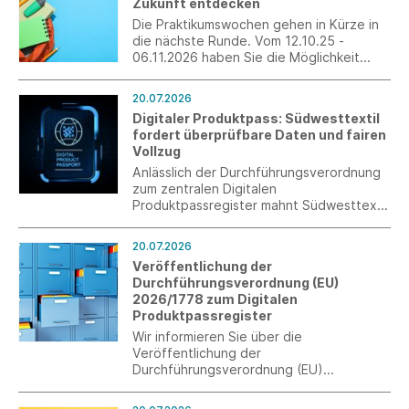
Zukunft entdecken
Die Praktikumswochen gehen in Kürze in
die nächste Runde. Vom 12.10.25 -
06.11.2026 haben Sie die Möglichkeit
ohne großen Zusatzaufwand
interessierte Schülerinnen und Schüler als
20.07.2026
Fachkräfte von morgen zu gewinnen.
Digitaler Produktpass: Südwesttextil
Erleben Sie die Jugendlichen persönlich
fordert überprüfbare Daten und fairen
und verzahnen Sie die Berufswelt mit der
Vollzug
Schulwelt.
Anlässlich der Durchführungsverordnung
zum zentralen Digitalen
Produktpassregister mahnt Südwesttextil
eine praxistaugliche Umsetzung an. Nur
mit kontrollierbaren Angaben und
20.07.2026
wirksamer Marktüberwachung kann ein
Veröffentlichung der
fairer Wettbewerb sichergestellt werden.
Durchführungsverordnung (EU)
2026/1778 zum Digitalen
Produktpassregister
Wir informieren Sie über die
Veröffentlichung der
Durchführungsverordnung (EU)
2026/1778 zum Digitalen
Produktpassregister (DPP-Register) im