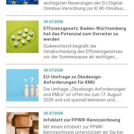
wichtigsten Neuerungen der EU-Digital-
Omnibus-Verordnung zur KI (KI-Omnibus)
und des deutschen
Durchführungsgesetzes zur KI-
30.07.2026
Verordnung (KI-VO)
Effizienzgesetz: Baden-Württemberg
hat das Potenzial zum Vorreiter zu
werden
Südwesttextil begrüßt die
Verabschiedung des Effizienzgesetzes
vor der Sommerpause als wichtiges
Signal, das allerdings erst durch eine
stringente Umsetzung überzeugen kann.
30.07.2026
EU-Umfrage zu Ökodesign-
Anforderungen für KMU
Die Umfrage „Ökodesign-Anforderungen
und KMUs“ ist offen bis zum 17. August
2026 und soll speziell kleineren und
mittleren Unternehmen (KMU) ein Forum
für eine Stellungnahme bieten.
30.07.2026
Infoblatt zur PPWR-Kennzeichnung
Mit einem Infoblatt zur PPWR-
Kennzeichnung unterstützen wir Sie bei