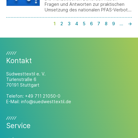
Fragen und Antworten zur praktischen
Umsetzung des nationalen PFAS-Verbots
veröffentlicht. Die FAQ behandeln u. a.
den Anwendungsbereich, die
1
2
3
4
5
6
7
8
9
…
→
Grenzwerte, analytische Fragen,
Ausnahmen für Recyclingmaterialien
sowie den Umgang mit Lagerbeständen.
Kontakt
Südwesttextil e. V.
Türlenstraße 6
70191 Stuttgart
Telefon:
+49 711 21050-0
E-Mail:
info@suedwesttextil.de
Service