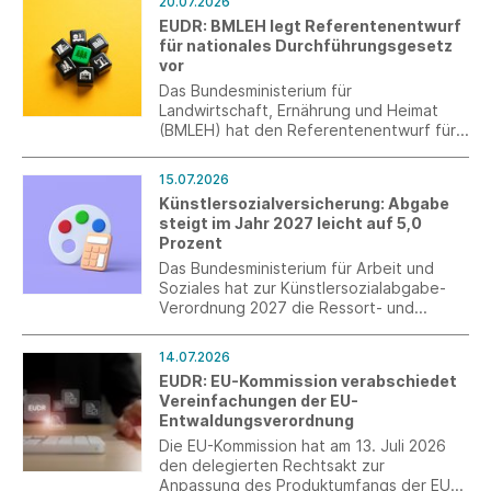
20.07.2026
Rahmen der Ökodesign-Verordnung
EUDR: BMLEH legt Referentenentwurf
(ESPR).
für nationales Durchführungsgesetz
vor
Das Bundesministerium für
Landwirtschaft, Ernährung und Heimat
(BMLEH) hat den Referentenentwurf für
das nationale Durchführungsgesetz zur
EU-Entwaldungsverordnung (EUDR)
15.07.2026
vorgelegt und zur Verbändeanhörung
Künstlersozialversicherung: Abgabe
eingeladen.
steigt im Jahr 2027 leicht auf 5,0
Prozent
Das Bundesministerium für Arbeit und
Soziales hat zur Künstlersozialabgabe-
Verordnung 2027 die Ressort- und
Verbändebeteiligung eingeleitet. Nach
der neuen Verordnung wird im Jahr 2027
14.07.2026
der Abgabesatz zur
EUDR: EU-Kommission verabschiedet
Künstlersozialversicherung 5,0 Prozent
Vereinfachungen der EU-
betragen.
Entwaldungsverordnung
Die EU-Kommission hat am 13. Juli 2026
den delegierten Rechtsakt zur
Anpassung des Produktumfangs der EU-