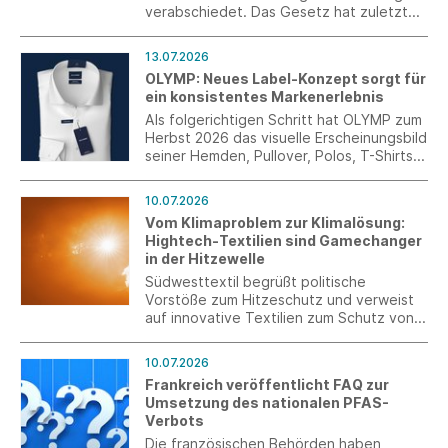
verabschiedet. Das Gesetz hat zuletzt
noch Korrekturen erfahren. Es wurde im
Anschluss an die Sitzung im Bundestag im
13.07.2026
Bundesrat beraten und verabschiedet.
OLYMP: Neues Label-Konzept sorgt für
ein konsistentes Markenerlebnis
Als folgerichtigen Schritt hat OLYMP zum
Herbst 2026 das visuelle Erscheinungsbild
seiner Hemden, Pullover, Polos, T-Shirts
und aller weiteren Artikel überarbeitet.
Das neue Label-Konzept schafft über das
10.07.2026
gesamte Sortiment hinweg einen
Vom Klimaproblem zur Klimalösung:
einheitlichen Markenauftritt und sorgt für
Hightech-Textilien sind Gamechanger
mehr Orientierung, Wiedererkennung und
in der Hitzewelle
Wertigkeit auf der Verkaufsfläche.
Südwesttextil begrüßt politische
Vorstöße zum Hitzeschutz und verweist
auf innovative Textilien zum Schutz von
Mensch, Infrastruktur und
Wirtschaftsstandort.
10.07.2026
Frankreich veröffentlicht FAQ zur
Umsetzung des nationalen PFAS-
Verbots
Die französischen Behörden haben