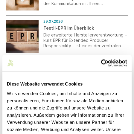
der Kommunikation mit Ihren
Verpackungslieferanten aus Drittländern.
29.07.2026
Textil-EPR im Überblick
Die erweiterte Herstellerverantwortung –
kurz EPR für Extended Producer
Responsibility – ist eines der zentralen
umweltpolitischen Instrumente, welches
die Textilbranche in den kommenden
Jahren begleiten wird. Unsere neue
29.07.2026
Textil-EPR-Übersicht bündelt den
Nationaler Aktionsplan zur Förderung
aktuellen Stand über die relevanten
von Tarifverhandlungen: Südwesttextil
Export- und Zielmärkte hinweg und macht
warnt vor Eingriffen in Tarifautonomie
auf einen Blick sichtbar, wo bereits
Diese Webseite verwendet Cookies
und Koalitionsfreiheit
Pflichten bestehen und wo Systeme
Der Wirtschafts- und Arbeitgeberverband
Wir verwenden Cookies, um Inhalte und Anzeigen zu
derzeit noch im Aufbau sind.
kritisiert die Nennung weitreichender
personalisieren, Funktionen für soziale Medien anbieten
Forderungen und fordert klare Grenzen
zu können und die Zugriffe auf unsere Website zu
staatlichen Handelns.
analysieren. Außerdem geben wir Informationen zu Ihrer
27.07.2026
Verwendung unserer Website an unsere Partner für
Tarifpolitik: Bundeskabinett
soziale Medien, Werbung und Analysen weiter. Unsere
beschließt Nationalen Aktionsplan zur