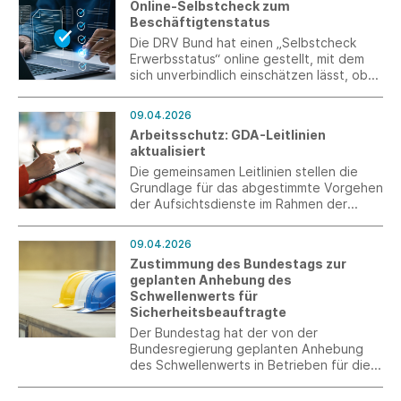
Online-Selbstcheck zum
Beschäftigtenstatus
Die DRV Bund hat einen „Selbstcheck
Erwerbsstatus“ online gestellt, mit dem
sich unverbindlich einschätzen lässt, ob
bei einer Beauftragung eine Tendenz zu
einer Einordnung als abhängige
09.04.2026
Beschäftigung oder selbstständige
Arbeitsschutz: GDA-Leitlinien
Tätigkeit besteht.
aktualisiert
Die gemeinsamen Leitlinien stellen die
Grundlage für das abgestimmte Vorgehen
der Aufsichtsdienste im Rahmen der
Gemeinsamen Deutschen
Arbeitsschutzstrategie (GDA) dar.
09.04.2026
Zustimmung des Bundestags zur
geplanten Anhebung des
Schwellenwerts für
Sicherheitsbeauftragte
Der Bundestag hat der von der
Bundesregierung geplanten Anhebung
des Schwellenwerts in Betrieben für die
Bestellung von Sicherheitsbeauftragten
zugestimmt.