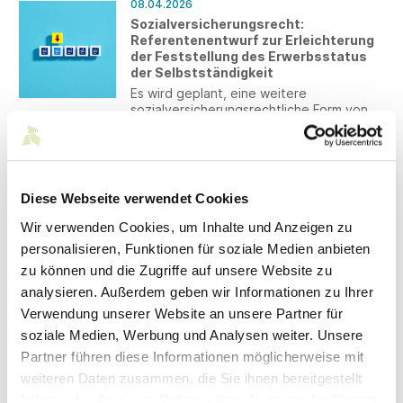
08.04.2026
Sozialversicherungsrecht:
Referentenentwurf zur Erleichterung
der Feststellung des Erwerbsstatus
der Selbstständigkeit
Es wird geplant, eine weitere
sozialversicherungsrechtliche Form von
selbständiger Tätigkeit (neue
Selbständigkeit) einzuführen. Bitte
senden Sie uns Ihre Anmerkungen bis zum
02.04.2026
10. April 2026.
Der neue TEXHUB Job Wizard:
Diese Webseite verwendet Cookies
Gamification trifft textile Berufe
Das Quizformat im Bereich „Work & Learn“
Wir verwenden Cookies, um Inhalte und Anzeigen zu
der TEXHUB WORLD macht
personalisieren, Funktionen für soziale Medien anbieten
Berufsorientierung interaktiv und
zu können und die Zugriffe auf unsere Website zu
präsentiert passende
Einstiegsmöglichkeiten in der Textil- und
analysieren. Außerdem geben wir Informationen zu Ihrer
02.04.2026
Bekleidungsindustrie.
Verwendung unserer Website an unsere Partner für
Südwesttextil-Fördermittelupdate –
April 2026
soziale Medien, Werbung und Analysen weiter. Unsere
Wir halten Sie monatlich über passende
Partner führen diese Informationen möglicherweise mit
Förderprogramme und Zuschüsse für
weiteren Daten zusammen, die Sie ihnen bereitgestellt
Unternehmen auf dem Laufenden.
haben oder die sie im Rahmen Ihrer Nutzung der Dienste