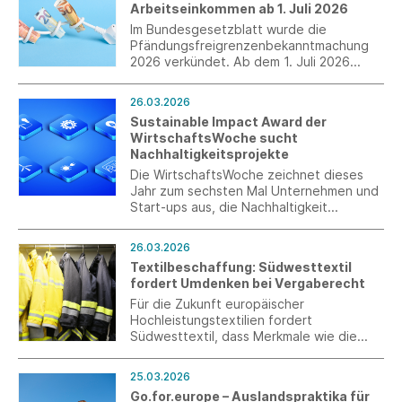
Arbeitseinkommen ab 1. Juli 2026
Im Bundesgesetzblatt wurde die
Pfändungsfreigrenzenbekanntmachung
2026 verkündet. Ab dem 1. Juli 2026
erhöhen sich die Pfändungsfreigrenzen
für Arbeitseinkommen.
26.03.2026
Sustainable Impact Award der
WirtschaftsWoche sucht
Nachhaltigkeitsprojekte
Die WirtschaftsWoche zeichnet dieses
Jahr zum sechsten Mal Unternehmen und
Start-ups aus, die Nachhaltigkeit
erfolgreich und messbar in ihr
Geschäftsmodell integriert haben. Der
26.03.2026
Sustainable Impact Award richtet sich
Textilbeschaffung: Südwesttextil
gezielt auch an kleine und mittlere
fordert Umdenken bei Vergaberecht
Unternehmen in Deutschland und würdigt
Best Practices in den Bereichen Umwelt,
Für die Zukunft europäischer
Soziales und verantwortungsvolle
Hochleistungstextilien fordert
Unternehmensführung.
Südwesttextil, dass Merkmale wie die
Langlebigkeit oder der
Produktionsstandort bei der Vergabe von
25.03.2026
öffentlichen Aufträgen berücksichtigt
Go.for.europe – Auslandspraktika für
werden.