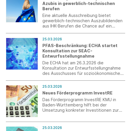
Azubis in gewerblich-technischen
Berufen
Eine aktuelle Ausschreibung bietet
gewerblich-technischen Auszubildenden
aus IHK-Berufen die Chance auf ein
Auslandspraktikum. Die Bewerbungsfrist
ist der 4. Mai 2026.
25.03.2026
PFAS-Beschränkung: ECHA startet
Konsultation zur SEAC-
Entwurfsstellungnahme
Die ECHA hat am 26.3.2026 die
Konsultation zur Entwurfsstellungnahme
des Ausschusses für sozioökonomische
Analyse (SEAC) zum
Beschränkungsvorschlag für per- und
25.03.2026
polyfluorierte Alkylsubstanzen (PFAS)
Neues Förderprogramm InvestRE
unter REACH gestartet. Die Konsultation
läuft bis zum 25. Mai 2026. Ebenfalls
Das Förderprogramm InvestRE KMU in
verfügbar ist nun die Stellungnahme des
Baden-Württemberg hilft bei der
Ausschusses für Risikobeurteilung (RAC).
Umsetzung konkreter Investitionen zur
Ressourcenschonung und -effizienz,
insbesondere in der Anlagen- und
Prozessmodernisierung. Ziel ist es,
25.03.2026