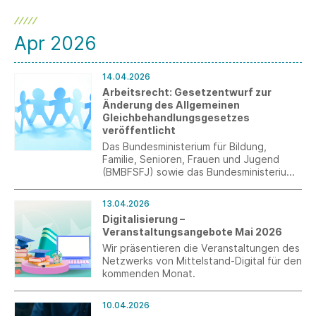
Apr 2026
14.04.2026
Arbeitsrecht: Gesetzentwurf zur
Änderung des Allgemeinen
Gleichbehandlungsgesetzes
veröffentlicht
Das Bundesministerium für Bildung,
Familie, Senioren, Frauen und Jugend
(BMBFSFJ) sowie das Bundesministerium
der Justiz und für Verbraucherschutz
(BMJV) haben einen Referentenentwurf
13.04.2026
vorgelegt, mit dem unterschiedliche
Digitalisierung –
Gesetze geändert werden sollen
Veranstaltungsangebote Mai 2026
(Artikelgesetz). Unter Artikel 1 befassen
sich die Ministerien mit dem AGG.
Wir präsentieren die Veranstaltungen des
Netzwerks von Mittelstand-Digital für den
kommenden Monat.
10.04.2026