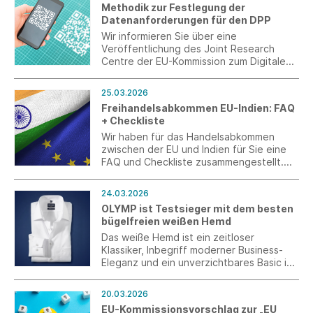
Maßnahmen wie Materialeinsparung, den
Methodik zur Festlegung der
Einsatz nachhaltiger oder kreislauffähiger
Datenanforderungen für den DPP
Materialien sowie die Substitution
Wir informieren Sie über eine
kritischer Rohstoffe voranzutreiben.
Veröffentlichung des Joint Research
Centre der EU-Kommission zum Digitalen
Produktpass (DPP).
25.03.2026
Freihandelsabkommen EU-Indien: FAQ
+ Checkliste
Wir haben für das Handelsabkommen
zwischen der EU und Indien für Sie eine
FAQ und Checkliste zusammengestellt.
Diese machen die Fortschritte und
Aufgaben zur Umsetzung ersichtlich und
24.03.2026
ermöglichen, dass die Vorbereitung
OLYMP ist Testsieger mit dem besten
systematisch steuerbar ist.
bügelfreien weißen Hemd
Das weiße Hemd ist ein zeitloser
Klassiker, Inbegriff moderner Business-
Eleganz und ein unverzichtbares Basic in
jedem Kleiderschrank. Die bügelfreie
Variante macht es besonders pflegeleicht
20.03.2026
und sorgt für einen stets faltenfreien
EU-Kommissionsvorschlag zur „EU
Auftritt. Die besten Exemplare dieses