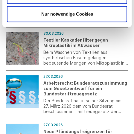
Am 8. März wurde das STAN in Stuttgart
zum lebendigen Treffpunkt für Frauen,
Nur notwendige Cookies
Austausch und Inspiration. Gemeinsam mit
STAN und der Hilfsorganisation STELP lud
LUISA CERANO zu einem kuratierten
Event ein, das Mode, Mindfulness und
30.03.2026
Community miteinander verband.
Textiler Kaskadenfilter gegen
Mikroplastik im Abwasser
Beim Waschen von Textilien aus
synthetischen Fasern gelangen
bedeutende Mengen von Mikroplastik ins
Abwasser und damit in das aquatische
Ökosystem. Die Deutschen Institute für
27.03.2026
Textil- und Faserforschung Denkendorf
Arbeitsrecht: Bundesratszustimmung
haben dafür einen textilbasierten
zum Gesetzentwurf für ein
Kaskadenfilter entwickelt.
Bundestariftreuegesetz
Der Bundesrat hat in seiner Sitzung am
27. März 2026 dem vom Bundesrat
beschlossenen Tariftreuegesetz der
Bundesregierung zugestimmt.
27.03.2026
Neue Pfändungsfreigrenzen für