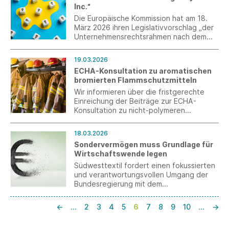
Inc.“
Segments stammen laut aktuellem
Hemden-Test des Wochenmagazins
Die Europäische Kommission hat am 18.
„Stern“ von OLYMP.
März 2026 ihren Legislativvorschlag „der
Unternehmensrechtsrahmen nach dem
28. Regime – EU Inc.“ präsentiert.
19.03.2026
ECHA-Konsultation zu aromatischen
bromierten Flammschutzmitteln
Wir informieren über die fristgerechte
Einreichung der Beiträge zur ECHA-
Konsultation zu nicht-polymeren
aromatischen Flammschutzmitteln
(ABFRs). Die Rückmeldung bezieht sich
18.03.2026
auf DBDPE in bestimmten technischen
Sondervermögen muss Grundlage für
Textilanwendungen und macht
Wirtschaftswende legen
insbesondere die begrenzten
Substitutionsmöglichkeiten deutlich.
Südwesttextil fordert einen fokussierten
und verantwortungsvollen Umgang der
Bundesregierung mit dem
Sondervermögen sowie eine Verknüpfung
mit Reformen.
←
…
2
3
4
5
6
7
8
9
10
…
→