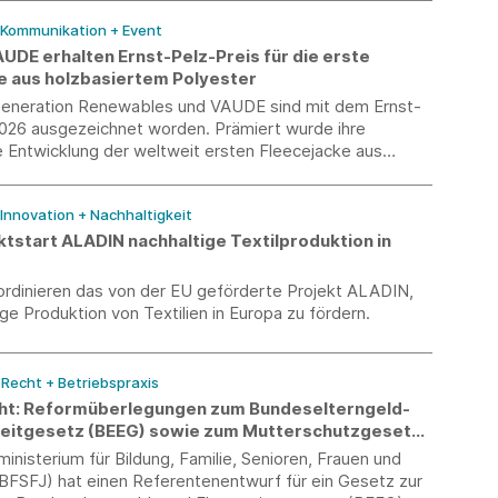
/ Kommunikation + Event
UDE erhalten Ernst-Pelz-Preis für die erste
e aus holzbasiertem Polyester
neration Renewables und VAUDE sind mit dem Ernst-
2026 ausgezeichnet worden. Prämiert wurde ihre
Entwicklung der weltweit ersten Fleecejacke aus
m Polyester. Die Auszeichnung wurde am 6. Juli im
C.A.R.M.E.N.-Symposiums in Straubing von Bayerns
 Innovation + Nachhaltigkeit
minister Hubert Aiwanger überreicht.
ktstart ALADIN nachhaltige Textilproduktion in
ordinieren das von der EU geförderte Projekt ALADIN,
ge Produktion von Textilien in Europa zu fördern.
/ Recht + Betriebspraxis
ht: Reformüberlegungen zum Bundeselterngeld-
zeitgesetz (BEEG) sowie zum Mutterschutzgesetz
nisterium für Bildung, Familie, Senioren, Frauen und
FSFJ) hat einen Referentenentwurf für ein Gesetz zur