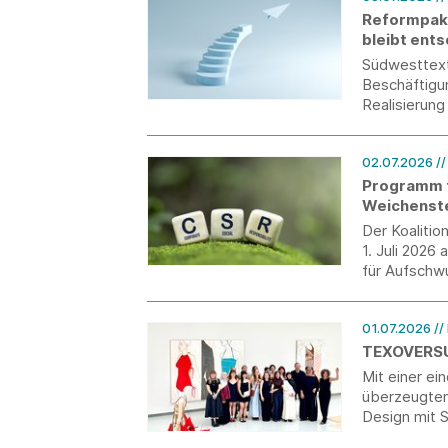
Reformpake
bleibt ent
Südwesttexti
Beschäftigu
Realisierung
02.07.2026
/
Programm f
Weichenste
Der Koaliti
1. Juli 202
für Aufschw
Beschlüsse 
Unternehme
01.07.2026
//
TEXOVERSUM
Mit einer ei
überzeugten
Design mit
Textil der 