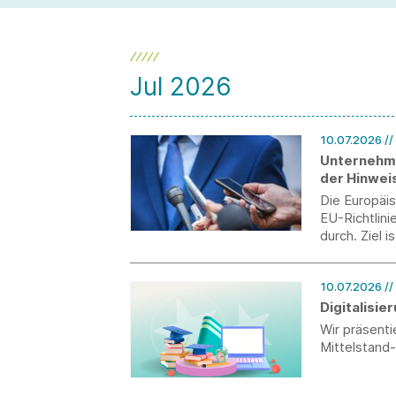
Jul 2026
10.07.2026
//
Unternehme
der Hinwei
Die Europäi
EU-Richtlin
durch. Ziel 
Unternehmen
zum 31. Juli
10.07.2026
//
Digitalisi
Wir präsent
Mittelstand