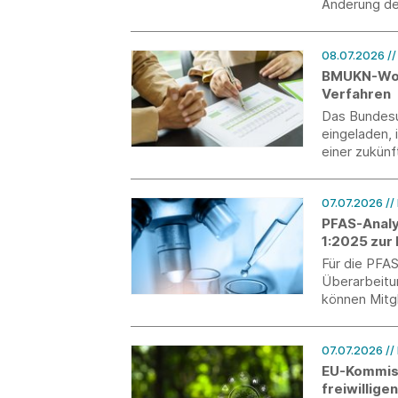
Änderung de
sowie des M
08.07.2026
/
BMUKN-Work
Verfahren
Das Bundes
eingeladen, 
einer zukün
07.07.2026
//
PFAS-Analyt
1:2025 zur
Für die PFAS
Überarbeitu
können Mitg
Kommentare 
einbringen.
07.07.2026
//
EU-Kommiss
freiwillige