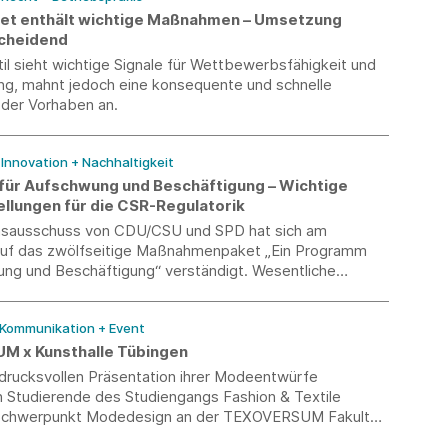
t enthält wichtige Maßnahmen – Umsetzung
scheidend
l sieht wichtige Signale für Wettbewerbsfähigkeit und
ng, mahnt jedoch eine konsequente und schnelle
 der Vorhaben an.
/ Innovation + Nachhaltigkeit
ür Aufschwung und Beschäftigung – Wichtige
llungen für die CSR-Regulatorik
onsausschuss von CDU/CSU und SPD hat sich am
6 auf das zwölfseitige Maßnahmenpaket „Ein Programm
ung und Beschäftigung“ verständigt. Wesentliche
betreffen auch den Bereich CSR und die nachhaltige
nsverantwortung.
 Kommunikation + Event
 x Kunsthalle Tübingen
ndrucksvollen Präsentation ihrer Modeentwürfe
 Studierende des Studiengangs Fashion & Textile
 Schwerpunkt Modedesign an der TEXOVERSUM Fakultät
Hochschule Reutlingen am vergangenen Wochenende in