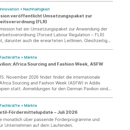
le Tübingen. Die Veranstaltung entstand als
projekt mit der Kunsthalle Tübingen und fand im
 Innovation + Nachhaltigkeit
 Ausstellung „ALEX KATZ. DANCING WITH REALITY“
ion veröffentlicht Umsetzungspaket zur
itsverordnung (FLR)
ission hat ein Umsetzungspaket zur Anwendung der
beitsverordnung (Forced Labour Regulation – FLR)
t, darunter auch die erwarteten Leitlinien. Gleichzeitig
ue „Forced Labour Single Portal“ freigeschaltet.
 Fachkräfte + Märkte
ilion: Africa Sourcing and Fashion Week, ASFW
15. November 2026 findet findet die internationale
frica Sourcing and Fashion Week (ASFW) in Addis
pien statt. Anmeldungen für den German Pavilion sind
ugust möglich.
 Fachkräfte + Märkte
til-Fördermittelupdate – Juli 2026
Sie monatlich über passende Förderprogramme und
ür Unternehmen auf dem Laufenden.