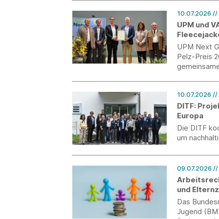
10.07.2026
/
UPM und VA
Fleecejack
UPM Next Ge
Pelz-Preis 
gemeinsame 
holzbasierte
Rahmen des 
10.07.2026
//
Wirtschafts
DITF: Proje
Europa
Die DITF ko
um nachhalti
09.07.2026
/
Arbeitsrec
und Eltern
(MuSchG)
Das Bundesmi
Jugend (BMB