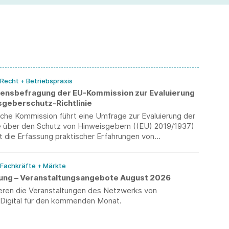
un
ve
 Recht + Betriebspraxis
nsbefragung der EU-Kommission zur Evaluierung
sgeberschutz-Richtlinie
sche Kommission führt eine Umfrage zur Evaluierung der
ie über den Schutz von Hinweisgebern ((EU) 2019/1937)
ist die Erfassung praktischer Erfahrungen von
 mit internen Meldesystemen. Die Teilnahme ist bis
 2026 möglich.
 Fachkräfte + Märkte
erung – Veranstaltungsangebote August 2026
ieren die Veranstaltungen des Netzwerks von
-Digital für den kommenden Monat.