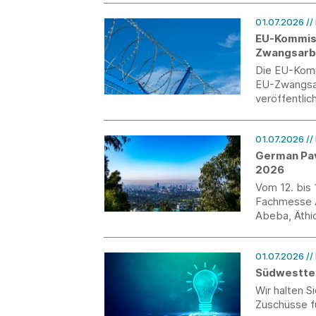
der Kunsthal
Kooperations
01.07.2026
//
Rahmen der
EU-Kommiss
statt.
Zwangsarbe
Die EU-Komm
EU-Zwangsar
veröffentlich
wurde das ne
01.07.2026
//
German Pav
2026
Vom 12. bis 
Fachmesse A
Abeba, Äthio
bis zum 3. A
01.07.2026
//
Südwesttex
Wir halten 
Zuschüsse f