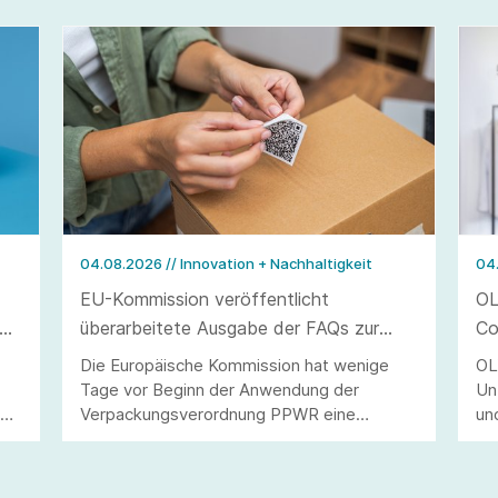
04.08.2026
// Innovation + Nachhaltigkeit
04
EU-Kommission veröffentlicht
OL
überarbeitete Ausgabe der FAQs zur
Co
Verpackungsverordnung PPWR
Die Europäische Kommission hat wenige
OL
Tage vor Beginn der Anwendung der
Un
40
Verpackungsverordnung PPWR eine
un
überarbeitete Ausgabe ihrer FAQs
St
veröffentlicht.
Ve
di