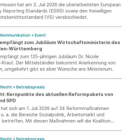
ission hat am 3. Juli 2026 die überarbeiteten European
ty Reporting Standards (ESRS) sowie den freiwilligen
eitsberichtsstandard (VS) verabschiedet.
/ Kommunikation + Event
 empfängt zum Jubiläum Wirtschaftsministerin des
den-Württemberg
empfängt zum 125-jährigen Jubiläum Dr. Nicole
-Kraut. Der Mittelständler bekommt Anerkennung von
in, umgekehrt gibt es aber Wünsche ans Ministerium.
/ Recht + Betriebspraxis
ht: Kernpunkte des aktuellen Reformpakets von
nd SPD
n hat sich am 1. Juli 2026 auf 34 Reformmaßnahmen
 u. a. die Bereiche Sozialpolitik, Arbeitsmarkt und
 betreffen. Mit diesen Maßnahmen will die Koalition
haffen, Arbeitsplätze sichern und den Zusammenhalt in
 stärken.
/ Recht + Betriebspraxis