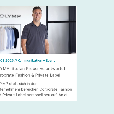
.08.2026
// Kommunikation + Event
YMP: Stefan Klieber verantwortet
rporate Fashion & Private Label
YMP stellt sich in den
ternehmensbereichen Corporate Fashion
d Private Label personell neu auf. An die
elle von Andreas Telahr rückt der
rtriebsprofi Stefan Klieber, der künftig
e Geschäftseinheiten Corporate Fashion