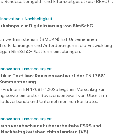
s Bundeselterngeld- und Elternzeitgesetzes (BEEG)
utterschutzgesetzes (MuSchG) vorgelegt.
/ Innovation + Nachhaltigkeit
shops zur Digitalisierung von BImSchG-
umweltministerium (BMUKN) hat Unternehmen
ihre Erfahrungen und Anforderungen in die Entwicklung
ftigen BImSchG-Plattform einzubringen.
 Innovation + Nachhaltigkeit
ik in Textilien: Revisionsentwurf der EN 17681-
 Kommentierung
-Prüfnorm EN 17681-1:2025 liegt ein Vorschlag zur
ng sowie ein erster Revisionsentwurf vor. Über t+m
liedsverbände und Unternehmen nun konkrete
und praktische Erfahrungen in den Normungsprozess
 Rückmeldungen sind bis zum 10. August 2026 möglich.
 Innovation + Nachhaltigkeit
ion verabschiedet überarbeitete ESRS und
n Nachhaltigkeitsberichtsstandard (VS)