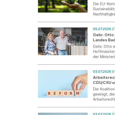
Die EU-Komm
Sustainabili
Nachhaltigk
05.07.2026
/
Gebr. Otto
Landes Ba
Gebr. Otto 
Hoffmeister
der Minister
03.07.2026
/
Arbeitsrec
CDU/CSU u
Die Koalitio
geeinigt, die
Arbeitsrecht
Wachstum sc
Deutschland
03.07.2026
/