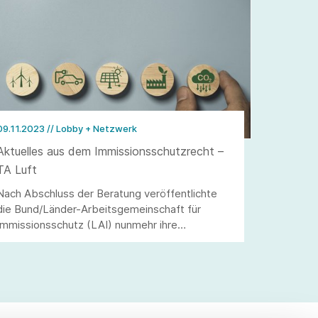
09.11.2023
// Lobby + Netzwerk
Aktuelles aus dem Immissionsschutzrecht –
TA Luft
Nach Abschluss der Beratung veröffentlichte
die Bund/Länder-Arbeitsgemeinschaft für
Immissionsschutz (LAI) nunmehr ihre
Vollzugsempfehlung zu Acetaldehyd und das
Merkblatt Schornsteinhöhenbestimmung, die
die TA Luft in den jeweiligen Punkten
konkretisieren. Insbesondere die Regelungen zu
Acetaldehyd sehen wir sehr positiv und als