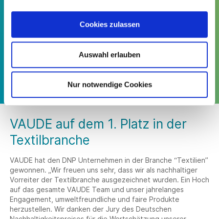
„Die Jury des DNP hat unser Engagement für
Cookies zulassen
eine faire und umweltfreundliche Lieferkette
gewürdigt. Wir zeigen, dass es auch in der
herausfordernden Textilindustrie Lösungen
Auswahl erlauben
gibt, die wir für eine Transformation
brauchen.“
Nur notwendige Cookies
Jan Lorch, VAUDE Geschäftsleitung Vertrieb & CSR
VAUDE auf dem 1. Platz in der
Textilbranche
VAUDE hat den DNP Unternehmen in der Branche “Textilien”
gewonnen. „Wir freuen uns sehr, dass wir als nachhaltiger
Vorreiter der Textilbranche ausgezeichnet wurden. Ein Hoch
auf das gesamte VAUDE Team und unser jahrelanges
Engagement, umweltfreundliche und faire Produkte
herzustellen. Wir danken der Jury des Deutschen
Nachhaltigkeitspreises für die Wertschätzung unserer