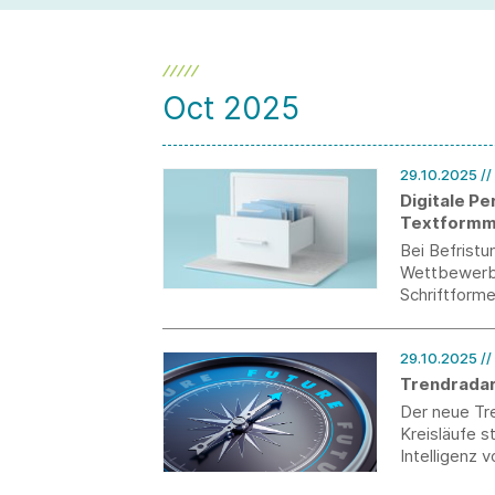
Oct 2025
29.10.2025
/
Digitale P
Textformm
Bei Befrist
Wettbewerbs
Schriftforme
Personalakt
deswegen ei
29.10.2025
//
Trendradar
Der neue Tr
Kreisläufe s
Intelligenz 
bis Generat