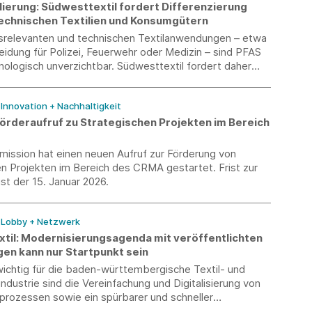
ierung: Südwesttextil fordert Differenzierung
echnischen Textilien und Konsumgütern
itsrelevanten und technischen Textilanwendungen – etwa
eidung für Polizei, Feuerwehr oder Medizin – sind PFAS
nologisch unverzichtbar. Südwesttextil fordert daher
elungen für kritische Anwendungen sowie
 Übergangsfristen, um die Entwicklung und
/ Innovation + Nachhaltigkeit
icherer Alternativen zu ermöglichen.
örderaufruf zu Strategischen Projekten im Bereich
ission hat einen neuen Aufruf zur Förderung von
n Projekten im Bereich des CRMA gestartet. Frist zur
t der 15. Januar 2026.
/ Lobby + Netzwerk
til: Modernisierungsagenda mit veröffentlichten
gen kann nur Startpunkt sein
ichtig für die baden-württembergische Textil- und
ndustrie sind die Vereinfachung und Digitalisierung von
prozessen sowie ein spürbarer und schneller
bbau. Die Agenda muss nun zügig umgesetzt werden.