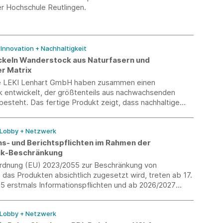
er Hochschule Reutlingen.
/ Innovation + Nachhaltigkeit
ckeln Wanderstock aus Naturfasern und
er Matrix
e LEKI Lenhart GmbH haben zusammen einen
 entwickelt, der größtenteils aus nachwachsenden
esteht. Das fertige Produkt zeigt, dass nachhaltige
auch in der Outdoor-Branche eine hohe
igkeit bieten.
 Lobby + Netzwerk
ns- und Berichtspflichten im Rahmen der
ik-Beschränkung
ordnung (EU) 2023/2055 zur Beschränkung von
, das Produkten absichtlich zugesetzt wird, treten ab 17.
5 erstmals Informationspflichten und ab 2026/2027
 Berichtspflichten in Kraft. Wir geben Ihnen einen
ber den Anwendungsbereich, die für Textilunternehmen
 Lobby + Netzwerk
usnahmen sowie die zeitlichen Pflichten.