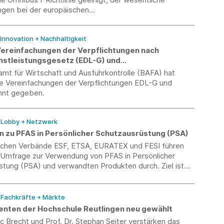
ngen bei der europäischen
eitsgesetzgebung beinhaltete. Das Plenum des
n Parlaments lehnte am 22. Oktober 2025 den Bericht
 Innovation + Nachhaltigkeit
usschusses ab.
Vereinfachungen der Verpflichtungen nach
nstleistungsgesetz (EDL-G) und
izienzgesetz (EnEfG) bekannt
mt für Wirtschaft und Ausfuhrkontrolle (BAFA) hat
e Vereinfachungen der Verpflichtungen EDL-G und
nnt gegeben.
/ Lobby + Netzwerk
 zu PFAS in Persönlicher Schutzausrüstung (PSA)
schen Verbände ESF, ETSA, EURATEX und FESI führen
e Umfrage zur Verwendung von PFAS in Persönlicher
stung (PSA) und verwandten Produkten durch. Ziel ist
r die Vorbereitung der SEAC-Konsultation zur geplanten
änkung zu sammeln. Die Umfrage läuft bis zum 31.
025.
/ Fachkräfte + Märkte
enten der Hochschule Reutlingen neu gewählt
rc Brecht und Prof. Dr. Stephan Seiter verstärken das