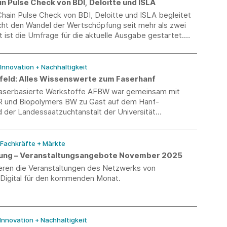
n Pulse Check von BDI, Deloitte und ISLA
hain Pulse Check von BDI, Deloitte und ISLA begleitet
cht den Wandel der Wertschöpfung seit mehr als zwei
t ist die Umfrage für die aktuelle Ausgabe gestartet.
werden branchenübergreifend in einer Studie
t.
 Innovation + Nachhaltigkeit
ffeld: Alles Wissenswerte zum Faserhanf
 Faserbasierte Werkstoffe AFBW war gemeinsam mit
R und Biopolymers BW zu Gast auf dem Hanf-
 der Landessaatzuchtanstalt der Universität
 Fachkräfte + Märkte
erung – Veranstaltungsangebote November 2025
ieren die Veranstaltungen des Netzwerks von
-Digital für den kommenden Monat.
 Innovation + Nachhaltigkeit