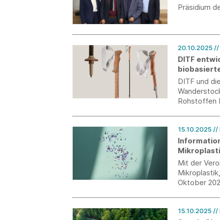
Präsidium d
20.10.2025
/
DITF entwi
biobasiert
DITF und di
Wanderstock
Rohstoffen b
Materialien 
Leistungsfäh
15.10.2025
//
Informatio
Mikroplast
Mit der Ver
Mikroplastik
Oktober 202
schrittweise
Überblick ü
15.10.2025
//
relevanten A