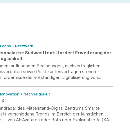
/ Lobby + Netzwerk
ersonalakte: Südwesttextil fordert Erweiterung der
öglichkeit
ungen, auflösenden Bedingungen, nachvertraglichen
verboten sowie Praktikantenverträgen stehen
rfordernisse der vollständigen Digitalisierung von
en nach wie vor im Wege. Südwesttextil fordert
ne konsequente Entbürokratisierung.
 Innovation + Nachhaltigkeit
 KI
endradar des Mittelstand-Digital Zentrums Smarte
tellt verschiedene Trends im Bereich der Künstlichen
vor – von AI-Avataren oder Bots über Explainable AI (XAI)
ives Design.