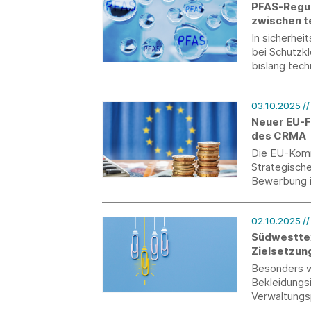
PFAS-Regul
zwischen t
In sicherhe
bei Schutzkl
bislang tech
Ausnahmereg
angemessene
03.10.2025
/
Umsetzung s
Neuer EU-F
des CRMA
Die EU-Komm
Strategische
Bewerbung is
02.10.2025
/
Südwesttex
Zielsetzun
Besonders w
Bekleidungsi
Verwaltungs
Bürokratiea