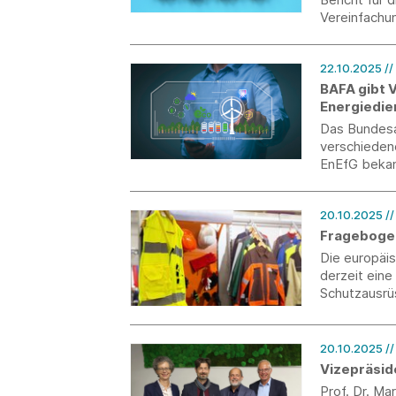
Vereinfachu
Nachhaltigk
Europäische
22.10.2025
//
des Rechtsa
BAFA gibt 
Energiedie
Energieeff
Das Bundesa
verschieden
EnEfG beka
20.10.2025
/
Fragebogen
Die europäi
derzeit ein
Schutzausrü
es, Daten fü
PFAS-Beschr
Dezember 2
20.10.2025
/
Vizepräsid
Prof. Dr. Ma