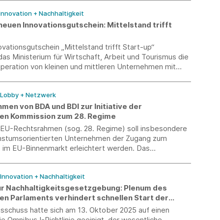
 Innovation + Nachhaltigkeit
neuen Innovationsgutschein: Mittelstand trifft
vationsgutschein „Mittelstand trifft Start-up“
das Ministerium für Wirtschaft, Arbeit und Tourismus die
peration von kleinen und mittleren Unternehmen mit
/ Lobby + Netzwerk
men von BDA und BDI zur Initiative der
en Kommission zum 28. Regime
 EU-Rechtsrahmen (sog. 28. Regime) soll insbesondere
hstumsorientierten Unternehmen der Zugang zum
t im EU-Binnenmarkt erleichtert werden. Das
Parlament bereitet hierzu aktuell einen Initiativbericht
Kommission plant die Veröffentlichung eines konkreten
 Innovation + Nachhaltigkeit
rschlags für Frühjahr 2026.
r Nachhaltigkeitsgesetzgebung: Plenum des
en Parlaments verhindert schnellen Start der
gen mit den Mitgliedsstaaten
sschuss hatte sich am 13. Oktober 2025 auf einen
die Omnibus I-Richtlinie geeinigt, der wesentliche