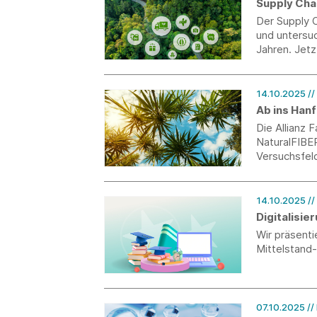
Supply Chai
Der Supply C
und untersu
Jahren. Jetz
Ergebnisse 
veröffentlich
14.10.2025
//
Ab ins Han
Die Allianz
NaturalFIBE
Versuchsfeld
Hohenheim.
14.10.2025
//
Digitalisi
Wir präsent
Mittelstand
07.10.2025
//