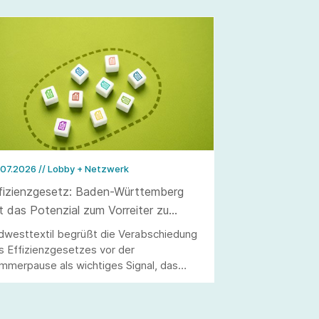
.07.2026
// Lobby + Netzwerk
fizienzgesetz: Baden-Württemberg
t das Potenzial zum Vorreiter zu
rden
dwesttextil begrüßt die Verabschiedung
s Effizienzgesetzes vor der
mmerpause als wichtiges Signal, das
lerdings erst durch eine stringente
setzung überzeugen kann.