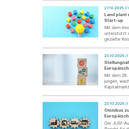
27.10.2025
//
Land plant 
Start-up
Mit dem Inno
unterstützt 
gezielte Koo
Start-ups.
23.10.2025
/
Stellungnah
Europäisch
Mit dem 28.
jungen, wac
Kapitalmark
Europäische 
vor. Die EU-
23.10.2025
//
Legislativvo
Omnibus zu
Europäisch
Verhandlun
Der JURI-Au
Bericht für 