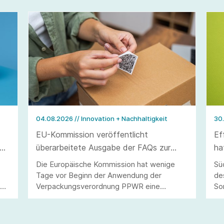
04.08.2026
// Innovation + Nachhaltigkeit
30
EU-Kommission veröffentlicht
Ef
überarbeitete Ausgabe der FAQs zur
ha
Verpackungsverordnung PPWR
we
Die Europäische Kommission hat wenige
Sü
Tage vor Beginn der Anwendung der
de
40
Verpackungsverordnung PPWR eine
So
überarbeitete Ausgabe ihrer FAQs
al
veröffentlicht.
Um