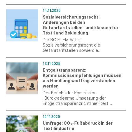
Omnibus-I-Paket zugestimmt. Die
Trilogverhandlungen haben diese Woche
14.11.2025
begonnen.
Sozialversicherungsrecht:
Änderungen bei den
Gefahrtarifstellen- und klassen für
Textil und Bekleidung
Die BG ETEM hat im
Sozialversicherungsrecht die
Gefahrtarifstellen sowie die
Gefahrklassen für den Bereich Textil und
Bekleidung ab 2027 überarbeitet.
13.11.2025
Entgelttransparenz:
Kommissionsempfehlungen müssen
als Handlungsauftrag verstanden
werden
Der Bericht der Kommission
„Bürokratiearme Umsetzung der
Entgelttransparenzrichtlinie“ teilt
wichtige Forderungen von Südwesttextil,
muss aber in verbindliche
12.11.2025
Handlungsanleitungen überführt werden.
Umfrage: CO₂-Fußabdruck in der
Textilindustrie