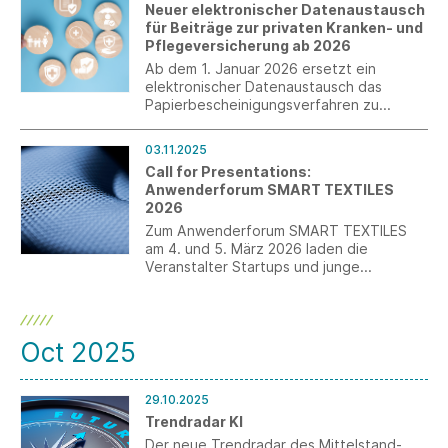
Neuer elektronischer Datenaustausch
für Beiträge zur privaten Kranken- und
Pflegeversicherung ab 2026
Ab dem 1. Januar 2026 ersetzt ein
elektronischer Datenaustausch das
Papierbescheinigungsverfahren zu
privaten Kranken- und
Pflegeversicherungsbeiträgen.
03.11.2025
Call for Presentations:
Anwenderforum SMART TEXTILES
2026
Zum Anwenderforum SMART TEXTILES
am 4. und 5. März 2026 laden die
Veranstalter Startups und junge
Unternehmen mit einem Call for
Presentations dazu ein, ihre Innovationen
einem Fachpublikum aus Unternehmen,
Forschung und Entwicklung zu
Oct 2025
präsentieren.
29.10.2025
Trendradar KI
Der neue Trendradar des Mittelstand-