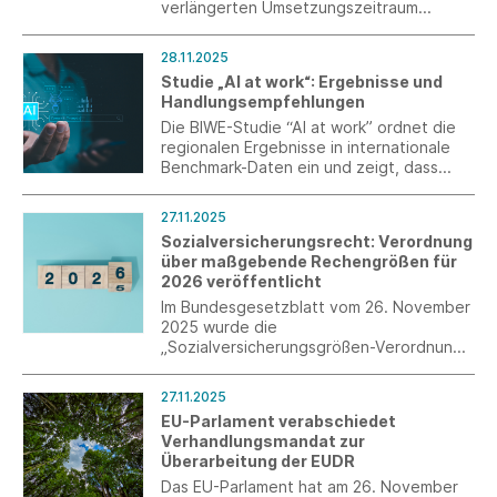
verlängerten Umsetzungszeitraum
dringend nutzen, um die Verordnung
praxistauglich auszugestalten.
28.11.2025
Studie „AI at work“: Ergebnisse und
Handlungsempfehlungen
Die BIWE-Studie “AI at work” ordnet die
regionalen Ergebnisse in internationale
Benchmark-Daten ein und zeigt, dass
viele Unternehmen aus Industrie und
Produktion in Baden-Württemberg bereits
27.11.2025
von Künstlicher Intelligenz profitieren,
Sozialversicherungsrecht: Verordnung
offenbart aber auch ungenutzte
über maßgebende Rechengrößen für
Potenziale.
2026 veröffentlicht
Im Bundesgesetzblatt vom 26. November
2025 wurde die
„Sozialversicherungsgrößen-Verordnung
2026“ verkündet, die zum 1. Januar 2026
in Kraft tritt.
27.11.2025
EU-Parlament verabschiedet
Verhandlungsmandat zur
Überarbeitung der EUDR
Das EU-Parlament hat am 26. November