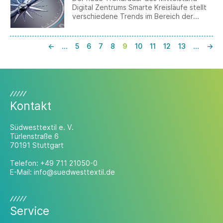
Digital Zentrums Smarte Kreisläufe stellt
verschiedene Trends im Bereich der
Künstlichen Intelligenz vor – von AI-
Avataren oder Bots über Explainable AI
(XAI) bis Generatives Design.
←
…
5
6
7
8
9
10
11
12
13
…
→
Kontakt
Südwesttextil e. V.
Türlenstraße 6
70191 Stuttgart
Telefon:
+49 711 21050-0
E-Mail:
info@suedwesttextil.de
Service