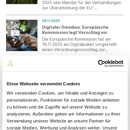
2025 sein Mandat für die Verhandlungen
zur Überarbeitung der EU-
Entwaldungsverordnung (EUDR)
verabschiedet und sich dem
26.11.2025
Ratsvorschlag vom 19. November 2025
Digitaler Omnibus: Europäische
weitestgehend angeschlossen.
Kommission legt Vorschlag vor
Die Europäische Kommission hat am
19.11.2025 ein Digitalpaket vorgestellt:
einen Verordnungsvorschlag zur
Änderung zahlreicher Digitalregeln, die
Einführung eines „European business
25.11.2025
wallet“ und eine Mitteilung zur Strategie
Kübler Reforce Workwear der neuen
für eine Datenunion.
Generation
Mit seiner neuen, auf der Messe A+A
Diese Webseite verwendet Cookies
erstmals vorgestellten
WorkwearKollektion fängt Kübler den
Wir verwenden Cookies, um Inhalte und Anzeigen zu
Zeitgeist ein. Kübler Reforce kombiniert
personalisieren, Funktionen für soziale Medien anbieten
Funktionalität und Nachhaltigkeit mit
25.11.2025
zu können und die Zugriffe auf unsere Website zu
stringentem, dynamischem Design auf
Lohnsteuer: Steuerliche Behandlung
neue Weise.
analysieren. Außerdem geben wir Informationen zu Ihrer
Aufladen eines Elektrofahrzeuges
Verwendung unserer Website an unsere Partner für
Das Bundesministerium der Finanzen hat
soziale Medien, Werbung und Analysen weiter. Unsere
ein BMF-Schreiben zur Steuerbefreiung