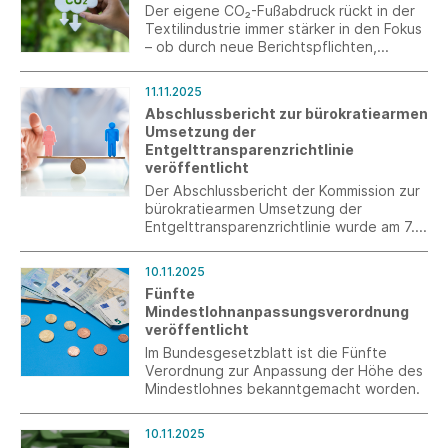
Der eigene CO₂-Fußabdruck rückt in der
Textilindustrie immer stärker in den Fokus
– ob durch neue Berichtspflichten,
steigende Kundenerwartungen oder
selbst gesetzte Nachhaltigkeitsziele. Mit
11.11.2025
unserer Kurzumfrage möchten wir
Abschlussbericht zur bürokratiearmen
herausfinden, wie unsere
Umsetzung der
Mitgliedsunternehmen mit dem Thema
Entgelttransparenzrichtlinie
aktuell umgehen, welche Erfahrungen sie
veröffentlicht
dabei gesammelt haben und wo der
größte Bedarf an Unterstützung gesehen
Der Abschlussbericht der Kommission zur
wird.
bürokratiearmen Umsetzung der
Entgelttransparenzrichtlinie wurde am 7.
November 2025 an Bundesministerin Karin
Prien übergeben.
10.11.2025
Fünfte
Mindestlohnanpassungsverordnung
veröffentlicht
Im Bundesgesetzblatt ist die Fünfte
Verordnung zur Anpassung der Höhe des
Mindestlohnes bekanntgemacht worden.
10.11.2025