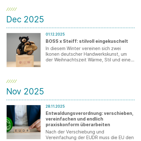
Dec 2025
01.12.2025
BOSS x Steiff: stilvoll eingekuschelt
In diesem Winter vereinen sich zwei
Ikonen deutscher Handwerkskunst, um
der Weihnachtszeit Wärme, Stil und eine
Prise spielerischer Magie zu verleihen.
BOSS und Steiff präsentieren BOSS x
Steiff – eine exklusive Zusammenarbeit,
bei der die charakteristische, gehobene
BOSS-Ästhetik auf den zeitlosen Charme
Nov 2025
der legendären Steiff-Teddybären trifft,
unverkennbar mit dem Markenzeichen
„Knopf im Ohr“.
28.11.2025
Entwaldungsverordnung: verschieben,
vereinfachen und endlich
praxiskonform überarbeiten
Nach der Verschiebung und
Vereinfachung der EUDR muss die EU den