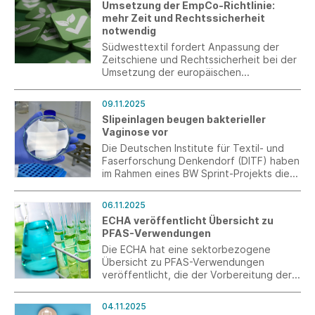
Umsetzung der EmpCo-Richtlinie:
mehr Zeit und Rechtssicherheit
notwendig
Südwesttextil fordert Anpassung der
Zeitschiene und Rechtssicherheit bei der
Umsetzung der europäischen
Empowering Consumers (EmpCo)-
Richtlinie.
09.11.2025
Slipeinlagen beugen bakterieller
Vaginose vor
Die Deutschen Institute für Textil- und
Faserforschung Denkendorf (DITF) haben
im Rahmen eines BW Sprint-Projekts die
Grundlagen für die Entwicklung einer
Slipeinlage geschaffen, die die
06.11.2025
Gesunderhaltung des vaginalen Milieus
ECHA veröffentlicht Übersicht zu
unterstützt und einer bakteriellen
PFAS-Verwendungen
Vaginose vorbeugen kann.
Die ECHA hat eine sektorbezogene
Übersicht zu PFAS-Verwendungen
veröffentlicht, die der Vorbereitung der
Konsultation im Frühjahr 2026 dient.
04.11.2025