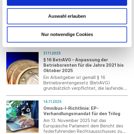
24.11.2025
Auswahl erlauben
UNIQUE COTTON von SCHIESSER
Mit UNIQUE COTTON erweitert
SCHIESSER die erfolgreiche Kollektion
Nur notwendige Cookies
INNOVATION um eine Wäschelösung auf
Baumwollbasis, die sich spürbar an
unterschiedliche Lebenssituationen und
Körperformen anpasst.
21.11.2025
§ 16 BetrAVG – Anpassung der
Betriebsrenten für die Jahre 2021 bis
Oktober 2025
Ein Arbeitgeber ist gemäß § 16
Betriebsrentengesetz (BetrAVG)
grundsätzlich verpflichtet, die laufenden
Leistungen der betrieblichen
Altersversorgung alle drei Jahre zu
14.11.2025
überprüfen und nach billigem Ermessen
Omnibus-I-Richtlinie: EP-
über eine Anpassung zu entscheiden. Ein
Verhandlungsmandat für den Trilog
Hilfsmittel für diese Entscheidung ist die
Entwicklung des jeweiligen
Am 13. November 2025 hat das
Verbraucherpreisindexes.
Europäische Parlament dem Bericht des
federführenden Rechtsausschusses zum