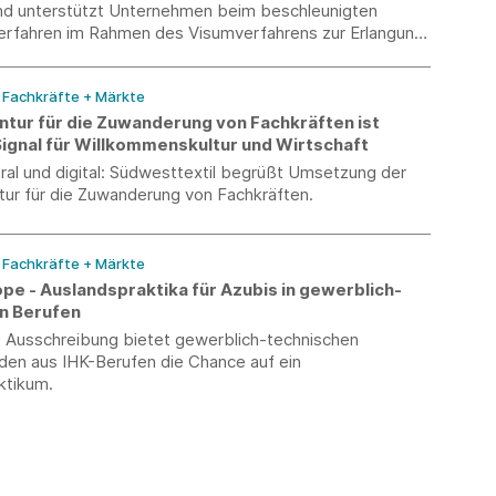
und unterstützt Unternehmen beim beschleunigten
erfahren im Rahmen des Visumverfahrens zur Erlangung
ltstitels zur Erwerbstätigkeit.
/ Fachkräfte + Märkte
tur für die Zuwanderung von Fachkräften ist
Signal für Willkommenskultur und Wirtschaft
tral und digital: Südwesttextil begrüßt Umsetzung der
ur für die Zuwanderung von Fachkräften.
/ Fachkräfte + Märkte
pe - Auslandspraktika für Azubis in gewerblich-
n Berufen
le Ausschreibung bietet gewerblich-technischen
den aus IHK-Berufen die Chance auf ein
ktikum.