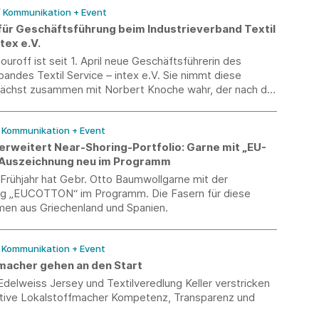
/ Kommunikation + Event
für Geschäftsführung beim Industrieverband Textil
tex e.V.
ouroff ist seit 1. April neue Geschäftsführerin des
bandes Textil Service – intex e.V. Sie nimmt diese
nächst zusammen mit Norbert Knoche wahr, der nach der
m Sommer altersbedingt nach 12 Jahren bei intex
und die Geschäftsführung in die Hände von Katrin
/ Kommunikation + Event
 legen wird.
erweitert Near-Shoring-Portfolio: Garne mit „EU-
uszeichnung neu im Programm
Frühjahr hat Gebr. Otto Baumwollgarne mit der
g „EUCOTTON“ im Programm. Die Fasern für diese
en aus Griechenland und Spanien.
/ Kommunikation + Event
macher gehen an den Start
Edelweiss Jersey und Textilveredlung Keller verstricken
iative Lokalstoffmacher Kompetenz, Transparenz und