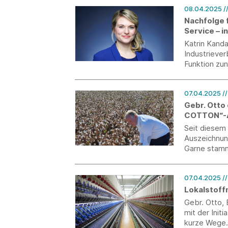
08.04.2025
/
Nachfolge 
Service – in
Katrin Kanda
Industriever
Funktion zu
Tarifrunde i
ausscheiden 
07.04.2025
/
Kandaouroff
Gebr. Otto 
COTTON“-A
Seit diesem 
Auszeichnun
Garne stamm
07.04.2025
/
Lokalstoff
Gebr. Otto, 
mit der Init
kurze Wege.