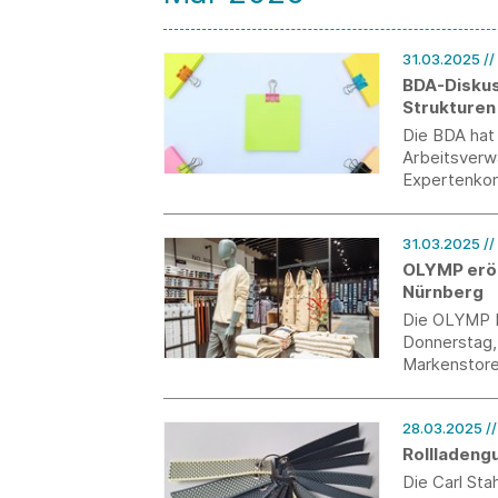
31.03.2025
/
BDA-Diskus
Strukturen
Die BDA hat 
Arbeitsverwa
Expertenkomm
Arbeitsverwa
31.03.2025
/
OLYMP eröf
Nürnberg
Die OLYMP B
Donnerstag,
Markenstore.
Pullover, P
Vertriebsnet
28.03.2025
/
Rollladengu
Die Carl Sta