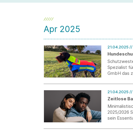
und Private Label bei der Modemarke
verantworten wird.
Apr 2025
21.04.2025
/
Hundeschut
Schutzwesten
Spezialist f
GmbH das ze
mehr Sicherh
21.04.2025
/
Zeitlose B
Minimalistis
2025/2026 S
sein Essent
Everyday Pi