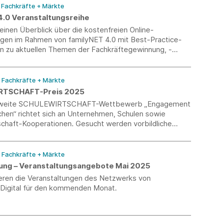
/ Fachkräfte + Märkte
4.0 Veranstaltungsreihe
 einen Überblick über die kostenfreien Online-
ngen im Rahmen von familyNET 4.0 mit Best-Practice-
 zu aktuellen Themen der Fachkräftegewinnung, -
 betrieblichen Kinderbetreuung.
/ Fachkräfte + Märkte
TSCHAFT-Preis 2025
sweite SCHULEWIRTSCHAFT-Wettbewerb „Engagement
chen“ richtet sich an Unternehmen, Schulen sowie
schaft-Kooperationen. Gesucht werden vorbildliche
 die Jugendlichen Einblicke in die Berufswelt ermöglichen
prozesse partnerschaftlich gestalten. Die
rist endet am 15. August 2025.
/ Fachkräfte + Märkte
erung – Veranstaltungsangebote Mai 2025
ieren die Veranstaltungen des Netzwerks von
-Digital für den kommenden Monat.