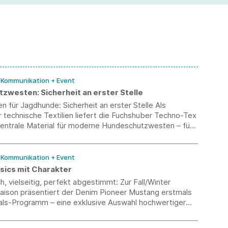
/ Kommunikation + Event
zwesten: Sicherheit an erster Stelle
 für Jagdhunde: Sicherheit an erster Stelle Als
ür technische Textilien liefert die Fuchshuber Techno-Tex
ntrale Material für moderne Hundeschutzwesten – für
eit bei der Arbeit mit Jagd- und Schutzhunden.
/ Kommunikation + Event
asics mit Charakter
ch, vielseitig, perfekt abgestimmt: Zur Fall/Winter
aison präsentiert der Denim Pioneer Mustang erstmals
ials-Programm – eine exklusive Auswahl hochwertiger
eces für Women und Men.