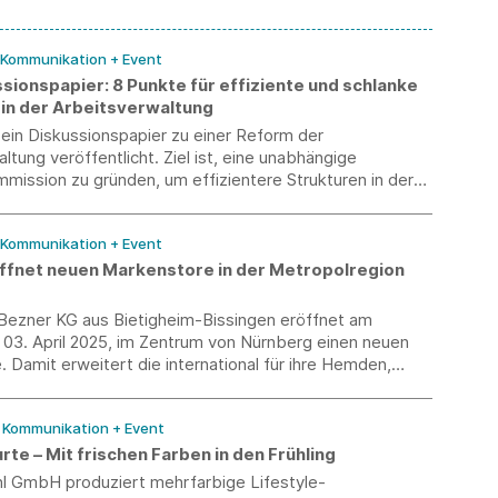
/ Kommunikation + Event
sionspapier: 8 Punkte für effiziente und schlanke
 in der Arbeitsverwaltung
ein Diskussionspapier zu einer Reform der
ltung veröffentlicht. Ziel ist, eine unabhängige
ission zu gründen, um effizientere Strukturen in der
ltung zu identifizieren und umzusetzen.
/ Kommunikation + Event
fnet neuen Markenstore in der Metropolregion
ezner KG aus Bietigheim-Bissingen eröffnet am
 03. April 2025, im Zentrum von Nürnberg einen neuen
 Damit erweitert die international für ihre Hemden,
oloshirts & Co. bekannte Männermodemarke ihr
z in Franken und Bayern.
/ Kommunikation + Event
rte – Mit frischen Farben in den Frühling
hl GmbH produziert mehrfarbige Lifestyle-