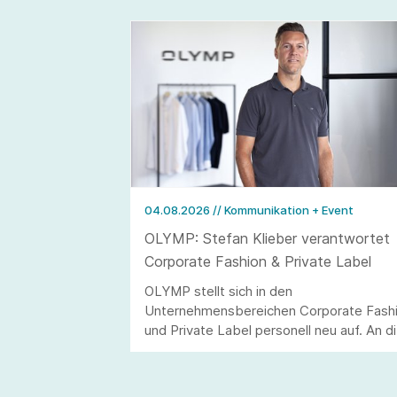
04.08.2026
// Kommunikation + Event
OLYMP: Stefan Klieber verantwortet
Corporate Fashion & Private Label
OLYMP stellt sich in den
Unternehmensbereichen Corporate Fash
und Private Label personell neu auf. An d
Stelle von Andreas Telahr rückt der
Vertriebsprofi Stefan Klieber, der künftig
die Geschäftseinheiten Corporate Fashio