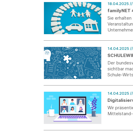
18.04.2025
/
familyNET 
Sie erhalten
Veranstaltu
Unternehmen
bindung und
14.04.2025
/
SCHULEWIR
Der bunde
sichtbar ma
Schule-Wirt
Initiativen,
und Bildungs
Bewerbungsf
14.04.2025
/
Digitalisi
Wir präsent
Mittelstand