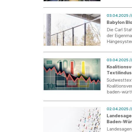
03.04.2025
/
Babylon Bl
Die Carl St
der Eigenmar
Hängesystem
praktisch je
03.04.2025
/
Koalitions
Textilindus
Südwesttexti
Koalitionsv
baden-württ
02.04.2025
/
Landesagen
Baden-Wür
Landesagent