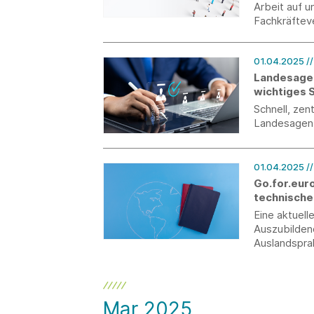
Arbeit auf 
Fachkräftev
des Aufentha
01.04.2025
/
Landesagen
wichtiges 
Schnell, zen
Landesagent
01.04.2025
/
Go.for.euro
technische
Eine aktuel
Auszubilden
Auslandspra
Mar 2025