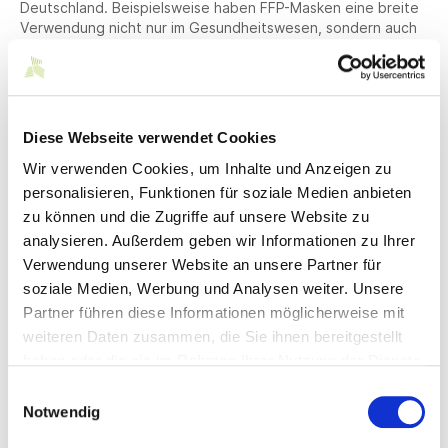
Deutschland. Beispielsweise haben FFP-Masken eine breite
Verwendung nicht nur im Gesundheitswesen, sondern auch
in Bevölkerung, Verwaltung und Wirtschaft zur Reduzierung
des Ansteckungsrisikos gefunden. Schutzausrüstung hat
seit jeher eine erhebliche Bedeutung in Industrie und
Gewerbe als Maßnahme im Bereich des Arbeitsschutzes. Bis
zu 40 Prozent der Erwerbstätigen sind Träger von
Diese Webseite verwendet Cookies
Schutzausrüstung.
Wir verwenden Cookies, um Inhalte und Anzeigen zu
Ziel der neuen Förderrichtlinie ist es, entlang der gesamten
personalisieren, Funktionen für soziale Medien anbieten
Wertschöpfungskette von Schutzausrüstung Anreize für
zu können und die Zugriffe auf unsere Website zu
verstärkte Innovationstätigkeit zu setzen, um die
analysieren. Außerdem geben wir Informationen zu Ihrer
internationale Wettbewerbsfähigkeit
deutscher Unternehmen zu stärken und einen Beitrag zur
Verwendung unserer Website an unsere Partner für
Erhaltung von Produktionskapazitäten am Standort
soziale Medien, Werbung und Analysen weiter. Unsere
Deutschland zu leisten. Mit dieser Fördermaßnahme wollen
Partner führen diese Informationen möglicherweise mit
wir insbesondere für kleinere und
weiteren Daten zusammen, die Sie ihnen bereitgestellt
mittlere Unternehmen (KMU) unterstützen sowie die
haben oder die sie im Rahmen Ihrer Nutzung der Dienste
verstärkte Kooperation mit weiteren Unternehmen der
Branche sowie wissenschaftlichen Einrichtungen anregen
gesammelt haben.
Einwilligungsauswahl
und stärken.
Notwendig
Das Programm adressiert insbesondere folgende