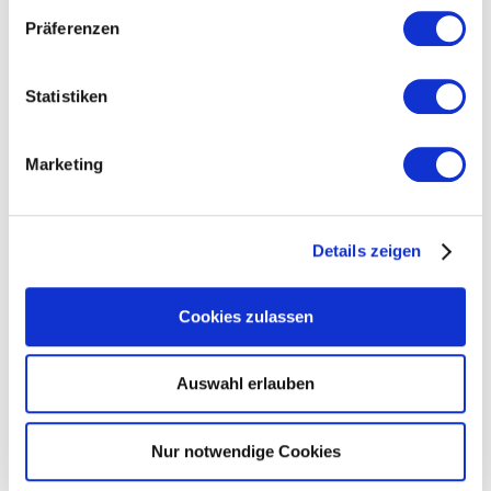
Förderschwerpunkte:
Präferenzen
Nachhaltigkeit und Kreislauffähigkeit
Funktionalität, Erschließung neuer Bedarfsbereiche
Statistiken
Automatisierung und Digitalisierung der Produktion und
Dienstleistungen
Marketing
Beitrag zur Effizienz der Nationalen Reserve
Gesundheitsschutz (NRGS)
Standardisierung, Prüf- und Zertifizierungsverfahren
Details zeigen
Insgesamt stehen für den Zeitraum bis 2025 163 Mio. Euro
an Fördervolumen zur Verfügung. Für Unternehmen der
gewerblichen Wirtschaft kann die Förderung in Form eines
Cookies zulassen
nicht rückzahlbaren Zuschusses je nach Marktnähe der zu
entwickelnden Lösungen 15 bis 50 Prozent der
zuwendungsfähigen Gesamtkosten betragen. Für KMU
Auswahl erlauben
sowie Hochschulen, Forschungs- und
Wissenschaftseinrichtungen sind die zuwendungsfähigen
projektbezogenen Ausgaben im Einzelfall zu einem höheren
Nur notwendige Cookies
Prozentsatz förderfähig (bis zu 80 bzw. bis zu 100
Prozent).