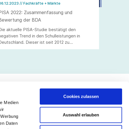
06.12.2023
// Fachkräfte + Märkte
PISA 2022: Zusammenfassung und
Bewertung der BDA
Die aktuelle PISA-Studie bestätigt den
negativen Trend in den Schulleistungen in
Deutschland. Dieser ist seit 2012 zu
beobachten. Inzwischen sind die Ergebnisse
noch schlechter als beim ersten PISA Schock
2000.
Cookies zulassen
le Medien
lgen Sie uns
ir
Auswahl erlauben
, Werbung
ren Daten