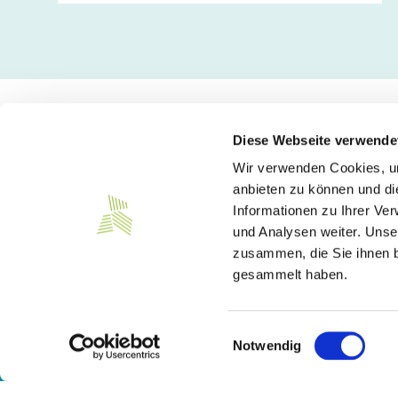
Diese Webseite verwende
Wir verwenden Cookies, um
Kontakt
anbieten zu können und di
Informationen zu Ihrer Ve
Südwesttextil e. V.
und Analysen weiter. Unse
Türlenstraße 6
zusammen, die Sie ihnen b
70191 Stuttgart
gesammelt haben.
Telefon:
+49 711 21050-0
E-Mail:
info@suedwesttextil.de
Einwilligungsauswahl
Notwendig