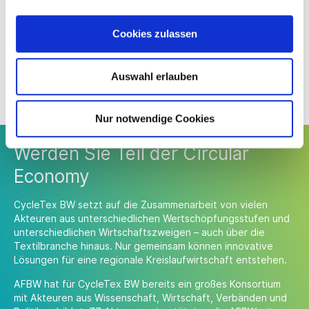
Mitglied
Cookies zulassen
AFBW – Allianz Faserbasierte Werkstoffe
Auswahl erlauben
Baden-Württemberg e.V.
Nur notwendige Cookies
Werden Sie Teil der Circular
Economy
CycleTex BW setzt auf die Zusammenarbeit von vielen
Akteuren aus unterschiedlichen Wertschöpfungsstufen und
unterschiedlichen Wirtschaftszweigen – auch über die
Textilbranche hinaus. Nur gemeinsam können innovative
Lösungen für eine regionale Kreislaufwirtschaft entstehen.
AFBW hat für CycleTex BW bereits ein großes Konsortium
mit Akteuren aus Wissenschaft, Wirtschaft, Verbänden und