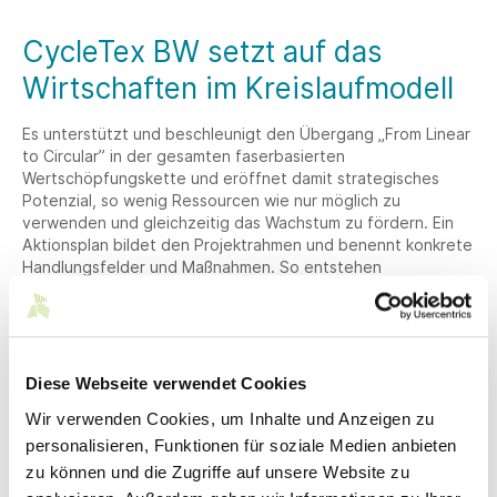
CycleTex BW setzt auf das
Wirtschaften im Kreislaufmodell
Es unterstützt und beschleunigt den Übergang „From Linear
to Circular” in der gesamten faserbasierten
Wertschöpfungskette und eröffnet damit strategisches
Potenzial, so wenig Ressourcen wie nur möglich zu
verwenden und gleichzeitig das Wachstum zu fördern. Ein
Aktionsplan bildet den Projektrahmen und benennt konkrete
Handlungsfelder und Maßnahmen. So entstehen
passgenaue Lösungen für die Realisierung einer
kreislauforientierten Wirtschaftsform in der Textilindustrie –
von der Abfallvermeidung, Wiederverwertung und
Wiederaufarbeitung bis zum Recycling. Über alle
Wertschöpfungsstufen hinweg.
Diese Webseite verwendet Cookies
CycleTex BW weiß um die individuellen Belange der
Wir verwenden Cookies, um Inhalte und Anzeigen zu
faserbasierten Industrie, die für das Wirtschaften im
personalisieren, Funktionen für soziale Medien anbieten
Kreislaufmodell eine ambitionierte Aufgabenstellung
zu können und die Zugriffe auf unsere Website zu
bedeuten. Aufgrund der Vielzahl an unterschiedlichen