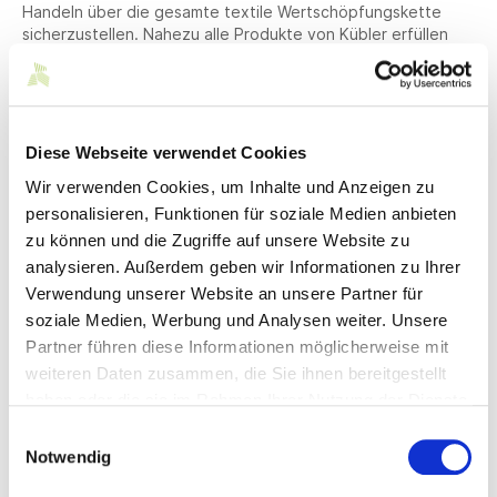
Handeln über die gesamte textile Wertschöpfungskette
sicherzustellen. Nahezu alle Produkte von Kübler erfüllen
den STANDARD 100 by OEKO-TEX. Nun folgt den Grünen
Knopf.
Michael Stiegert, Geschäftsführer der Paul H. Kübler
Bekleidungswerk GmbH & Co. KG ist überzeugt davon, dass
Diese Webseite verwendet Cookies
„der auf einen Blick ersichtliche Grüne Knopf sowohl Firmen-
als auch Endkunden die Orientierung im Label-Dschungel für
Wir verwenden Cookies, um Inhalte und Anzeigen zu
Textilien erleichtern wird.“
personalisieren, Funktionen für soziale Medien anbieten
zu können und die Zugriffe auf unsere Website zu
Der Grüne Knopf stellt verbindliche Anforderungen, um
Mensch und Umwelt im Produktionsprozess von Textilien zu
analysieren. Außerdem geben wir Informationen zu Ihrer
schützen. Insgesamt müssen 46 anspruchsvolle Sozial- und
Verwendung unserer Website an unsere Partner für
Umweltkriterien eingehalten werden – von A wie
soziale Medien, Werbung und Analysen weiter. Unsere
Abwassergrenzwerte bis Z wie Zwangsarbeitsverbot. Das
Partner führen diese Informationen möglicherweise mit
Besondere am Grünen Knopf ist, dass neben dem Produkt
weiteren Daten zusammen, die Sie ihnen bereitgestellt
immer auch das Unternehmen als Ganzes überprüft wird.
Damit ist der Grüne Knopf das erste staatliche Siegel, das
haben oder die sie im Rahmen Ihrer Nutzung der Dienste
systematisch prüft, ob Unternehmen in ihrer textilen
gesammelt haben.
Einwilligungsauswahl
Lieferkette ihrer menschenrechtlichen und ökologischen
Notwendig
Sorgfaltspflicht nachkommen. Der Staat legt die Kriterien
und Bedingungen für den Grünen Knopf fest. Unabhängige