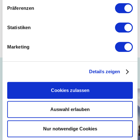
Prüfstellen kontrollieren deren Einhaltung.
Präferenzen
Mitglied
Statistiken
Paul H. Kübler Bekleidungswerk GmbH & Co. KG
Marketing
Details zeigen
Auch interessant ...
Cookies zulassen
Auswahl erlauben
Nur notwendige Cookies