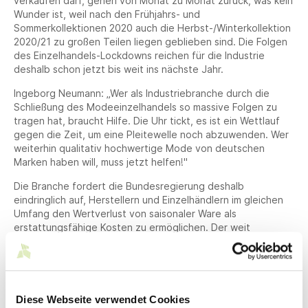
verkaufen darf, gehen von Monat zu Monat zurück, was kein
Wunder ist, weil nach den Frühjahrs- und
Sommerkollektionen 2020 auch die Herbst-/Winterkollektion
2020/21 zu großen Teilen liegen geblieben sind. Die Folgen
des Einzelhandels-Lockdowns reichen für die Industrie
deshalb schon jetzt bis weit ins nächste Jahr.
Ingeborg Neumann: „Wer als Industriebranche durch die
Schließung des Modeeinzelhandels so massive Folgen zu
tragen hat, braucht Hilfe. Die Uhr tickt, es ist ein Wettlauf
gegen die Zeit, um eine Pleitewelle noch abzuwenden. Wer
weiterhin qualitativ hochwertige Mode von deutschen
Marken haben will, muss jetzt helfen!"
Die Branche fordert die Bundesregierung deshalb
eindringlich auf, Herstellern und Einzelhändlern im gleichen
Umfang den Wertverlust von saisonaler Ware als
erstattungsfähige Kosten zu ermöglichen. Der weit
überwiegende Teil der Kollektionen der deutschen Mode-
und Schuhindustrie wird im stationären Handel verkauft.
Alle Bekleidungs-, Schuh- und Lederwarenhändler sind
deshalb unmittelbar durch die wochenlangen Schließungen
Diese Webseite verwendet Cookies
des Modeeinzelhandels betroffen. Für den