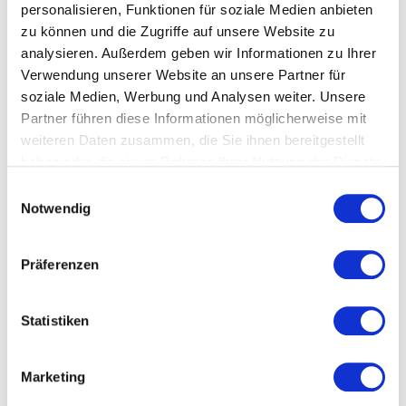
personalisieren, Funktionen für soziale Medien anbieten
zu können und die Zugriffe auf unsere Website zu
analysieren. Außerdem geben wir Informationen zu Ihrer
Verwendung unserer Website an unsere Partner für
soziale Medien, Werbung und Analysen weiter. Unsere
Partner führen diese Informationen möglicherweise mit
weiteren Daten zusammen, die Sie ihnen bereitgestellt
©LUISA CERANO X STUDIO DE PASQUALE
haben oder die sie im Rahmen Ihrer Nutzung der Dienste
gesammelt haben.
Einwilligungsauswahl
Notwendig
Präferenzen
Statistiken
©LUISA CERANO X STUDIO DE
©LUISA CERANO X STUDIO DE
PASQUALE
PASQUALE
Marketing
Gemeinsam interpretieren sie Weiblichkeit in voller Blüte –