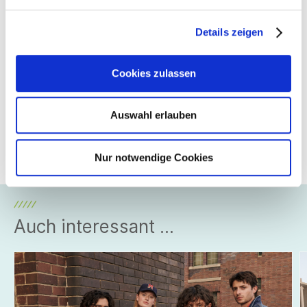
durch Blumen, Formen und Emotionen. Jede Komposition
verkörpert stille Stärke und fängt die Schönheit von
Intuition, Wachstum und Gefühl bis ins Detail ein.
Details zeigen
Diese Kooperation vereint Kunst und Mode auf sinnliche,
moderne und zugleich zeitlose Weise.
Cookies zulassen
Mitglied
Auswahl erlauben
Ferd. Hauber GmbH
Nur notwendige Cookies
Auch interessant ...