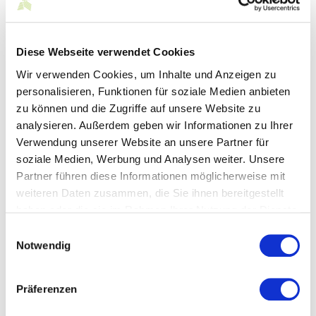
Produktmanagement weiter an Bedeutung.
Dabei geht es um weit mehr als die
Gestaltung einzelner Produkte, sondern es
umfasst den gesamten Prozess: von der
Diese Webseite verwendet Cookies
ersten Idee über die Entwicklung bis hin zur
Wir verwenden Cookies, um Inhalte und Anzeigen zu
Präsentation am Point of Sale. Mit Sven
personalisieren, Funktionen für soziale Medien anbieten
Brüggemann und seiner ausgewiesenen
zu können und die Zugriffe auf unsere Website zu
Kompetenz setzen wir ein starkes Zeichen für
analysieren. Außerdem geben wir Informationen zu Ihrer
unsere strategische Weiterentwicklung und
Verwendung unserer Website an unsere Partner für
die konsequente Stärkung unserer
soziale Medien, Werbung und Analysen weiter. Unsere
Marktposition.“
Partner führen diese Informationen möglicherweise mit
Heiko Ihben, OLYMP Geschäftsführer für Brand, Product & Human
weiteren Daten zusammen, die Sie ihnen bereitgestellt
Resources
haben oder die sie im Rahmen Ihrer Nutzung der Dienste
Florian Neu, der die Position seit ihrer Einführung im Jahr
gesammelt haben.
Einwilligungsauswahl
2023 innehatte, verlässt das Unternehmen auf eigenen
Notwendig
Wunsch.
„Wir danken Florian Neu für seinen
Präferenzen
engagierten Einsatz in der Aufbauphase
dieses Verantwortungsbereichs, mit dem er