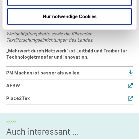
Delegationsreisen und internationalen Messebeteiligungen bis
hin zur Akquise, Initiierung und Umsetzung internationaler
Innovationsprojekte. Aktuell setzen 145 Mitglieder auf den
Nur notwendige Cookies
Netzwerkgedanken der AFBW – darunter vor allem mittel-
ständische Unternehmen entlang der textilen
Wertschöpfungskette sowie die führenden
Textilforschungseinrichtungen des Landes.
„Mehrwert durch Netzwerk“ ist Leitbild und Treiber für
Technologietransfer und Innovation.
PM Machen ist besser als wollen
AFBW
Place2Tex
Auch interessant ...