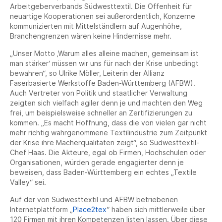
Arbeitgeberverbands Südwesttextil. Die Offenheit für
neuartige Kooperationen sei außerordentlich, Konzerne
kommunizierten mit Mittelständlern auf Augenhöhe,
Branchengrenzen wären keine Hindernisse mehr.
„Unser Motto ‚Warum alles alleine machen, gemeinsam ist
man stärker‘ müssen wir uns für nach der Krise unbedingt
bewahren“, so Ulrike Möller, Leiterin der Allianz
Faserbasierte Werkstoffe Baden-Württemberg (AFBW).
Auch Vertreter von Politik und staatlicher Verwaltung
zeigten sich vielfach agiler denn je und machten den Weg
frei, um beispielsweise schneller an Zertifizierungen zu
kommen. „Es macht Hoffnung, dass die von vielen gar nicht
mehr richtig wahrgenommene Textilindustrie zum Zeitpunkt
der Krise ihre Macherqualitäten zeigt“, so Südwesttextil-
Chef Haas. Die Akteure, egal ob Firmen, Hochschulen oder
Organisationen, würden gerade engagierter denn je
beweisen, dass Baden-Württemberg ein echtes „Textile
Valley“ sei.
Auf der von Südwesttextil und AFBW betriebenen
Internetplattform „
Place2tex
“ haben sich mittlerweile über
120 Firmen mit ihren Kompetenzen listen lassen. Über diese