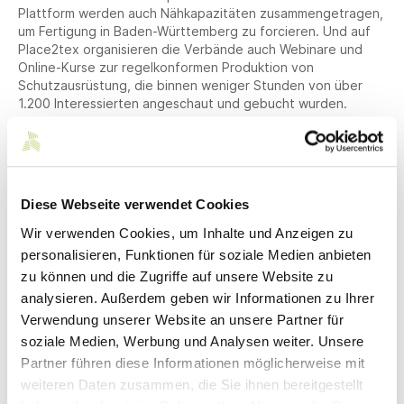
Plattform werden auch Nähkapazitäten zusammengetragen,
um Fertigung in Baden-Württemberg zu forcieren. Und auf
Place2tex organisieren die Verbände auch Webinare und
Online-Kurse zur regelkonformen Produktion von
Schutzausrüstung, die binnen weniger Stunden von über
1.200 Interessierten angeschaut und gebucht wurden.
Die Pressemitteilung finden Sie in der Anlage zum
Download.
Die Textil- und Bekleidungsindustrie ist Deutschlands
zweitgrößte Konsumgüterindustrie und bei technischen
Diese Webseite verwendet Cookies
Textilien Weltmarktführer.
Wir verwenden Cookies, um Inhalte und Anzeigen zu
Südwesttextil vertritt die Interessen der Branche in Baden-
personalisieren, Funktionen für soziale Medien anbieten
Württemberg. Der Wirtschafts- und Arbeitgeberverband ist
zu können und die Zugriffe auf unsere Website zu
eine Gemeinschaft von rund 200 Unternehmen mit 7 Mrd.
analysieren. Außerdem geben wir Informationen zu Ihrer
Euro Umsatz und 24.000 Beschäftigten.
Verwendung unserer Website an unsere Partner für
Viele sind wichtige Zulieferer für die Autoindustrie, Luft-
soziale Medien, Werbung und Analysen weiter. Unsere
und Raumfahrt und Medizin oder machen mit attraktiver
Partner führen diese Informationen möglicherweise mit
Mode und hochwertigen Heimtextilien den Alltag schöner
und komfortabler.
weiteren Daten zusammen, die Sie ihnen bereitgestellt