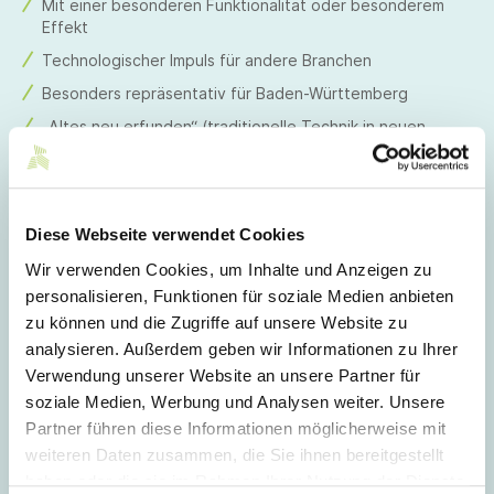
Mit einer besonderen Funktionalität oder besonderem
Effekt
Technologischer Impuls für andere Branchen
Besonders repräsentativ für Baden-Württemberg
„Altes neu erfunden“ (traditionelle Technik in neuen
Einsatzgebieten, die neue Kundengruppen erschließt,
neue Märkte erobert)
Besonders renommiert (bekannte Marke)
Diese Webseite verwendet Cookies
Mit „Aha-Effekt“
Wir verwenden Cookies, um Inhalte und Anzeigen zu
Kategorien für die Produkte in der Broschüre
personalisieren, Funktionen für soziale Medien anbieten
Mobilität, Transport und Verkehr
zu können und die Zugriffe auf unsere Website zu
Umwelt, Energie und Nachhaltigkeit
analysieren. Außerdem geben wir Informationen zu Ihrer
Verwendung unserer Website an unsere Partner für
Medizin und Pflege
soziale Medien, Werbung und Analysen weiter. Unsere
Architektur und Bauen
Partner führen diese Informationen möglicherweise mit
Heim und Wohnen
weiteren Daten zusammen, die Sie ihnen bereitgestellt
Arbeits- und Schutzbekleidung
haben oder die sie im Rahmen Ihrer Nutzung der Dienste