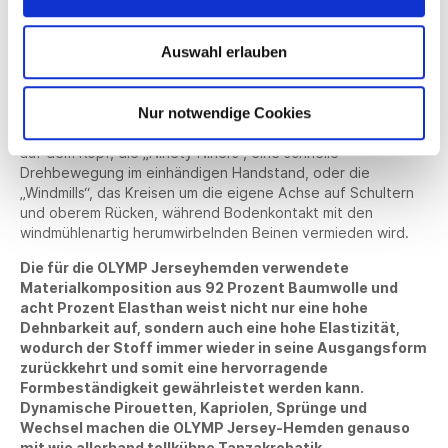
Olympischen Sommerspiele 2024 in Paris geschafft, wo der
in den frühen Siebzigerjahren in den New Yorker Ghettos
Auswahl erlauben
entstandene Tanzstil in der Kategorie „Breaking“
olympische Premiere feiern wird. Der 22-Jährige beherrscht
die rhythmisch-akrobatische Darbietungskunst in
halsbrecherischer Perfektion. Zu den sogenannten
Nur notwendige Cookies
„Powermoves“ zählen etwa der „Head Spin“, das Rotieren
auf dem Kopf, die „Ninety Niners“, eine schnelle
Drehbewegung im einhändigen Handstand, oder die
„Windmills“, das Kreisen um die eigene Achse auf Schultern
und oberem Rücken, während Bodenkontakt mit den
windmühlenartig herumwirbelnden Beinen vermieden wird.
Die für die OLYMP Jerseyhemden verwendete
Materialkomposition aus 92 Prozent Baumwolle und
acht Prozent Elasthan weist nicht nur eine hohe
Dehnbarkeit auf, sondern auch eine hohe Elastizität,
wodurch der Stoff immer wieder in seine Ausgangsform
zurückkehrt und somit eine hervorragende
Formbeständigkeit gewährleistet werden kann.
Dynamische Pirouetten, Kapriolen, Sprünge und
Wechsel machen die OLYMP Jersey-Hemden genauso
mit wie allerhand tollkühne Tanzakrobatik.