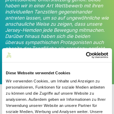
haben wir in einer Art Wettbewerb mit ihren
individuellen Tanzstilen gegeneinander
antreten lassen, um so auf ungewöhnliche wie
anschauliche Weise zu zeigen, dass unsere
Jersey-Hemden jede Bewegung mitmachen.
Darüber hinaus haben sich die beiden
überaus sympathischen Protagonisten auch
abseits der Tanzfläche als geradezu perfekt
passende Repräsentanten unserer Marke
erwiesen.“
Mark Bezner, Geschäftsführender Gesellschafter der
Diese Webseite verwendet Cookies
OLYMP Bezner KG
Wir verwenden Cookies, um Inhalte und Anzeigen zu
personalisieren, Funktionen für soziale Medien anbieten
zu können und die Zugriffe auf unsere Website zu
Die Startänzer
analysieren. Außerdem geben wir Informationen zu Ihrer
Verwendung unserer Website an unsere Partner für
Innerhalb weniger Jahre gelang Eric Gauthier (43) der große
soziale Medien, Werbung und Analysen weiter. Unsere