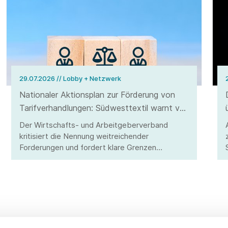
29.07.2026
// Lobby + Netzwerk
Nationaler Aktionsplan zur Förderung von
Tarifverhandlungen: Südwesttextil warnt vor
Eingriffen in Tarifautonomie und
Der Wirtschafts- und Arbeitgeberverband
Koalitionsfreiheit
kritisiert die Nennung weitreichender
Forderungen und fordert klare Grenzen
staatlichen Handelns.