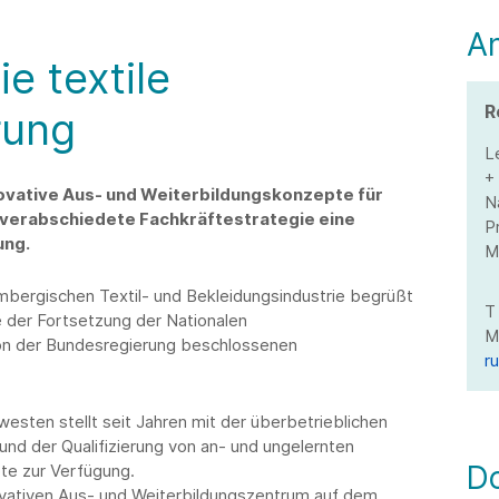
A
e textile
R
rung
L
+
novative Aus- und Weiterbildungskonzepte für
N
e verabschiedete Fachkräftestrategie eine
P
ung.
M
bergischen Textil- und Bekleidungsindustrie begrüßt
e der Fortsetzung der Nationalen
von der Bundesregierung beschlossenen
r
westen stellt seit Jahren mit der überbetrieblichen
und der Qualifizierung von an- und ungelernten
D
te zur Verfügung.
vativen Aus- und Weiterbildungszentrum auf dem