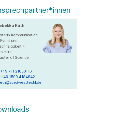
nsprechpartner*innen
ebekka Rüth
eiterin Kommunikation
 Event und
achhaltigkeit +
rojekte
aster of Science
T
+49 711 21050-16
M
+49 1590 4184842
ueth@suedwesttextil.de
ownloads