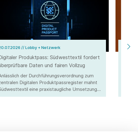
20.07.2026
// Lobby + Netzwerk
10.07.
Digitaler Produktpass: Südwesttextil fordert
Vom Kl
überprüfbare Daten und fairen Vollzug
Highte
Hitzew
Anlässlich der Durchführungsverordnung zum
Südwes
zentralen Digitalen Produktpassregister mahnt
Hitzes
Südwesttextil eine praxistaugliche Umsetzung
Textil
an. Nur mit kontrollierbaren Angaben und
und Wi
wirksamer Marktüberwachung kann ein fairer
Wettbewerb sichergestellt werden.