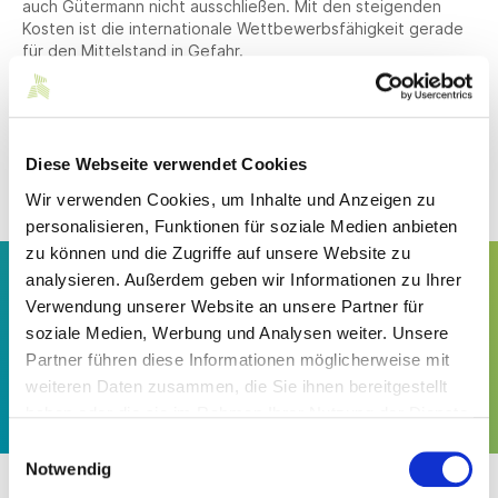
auch Gütermann nicht ausschließen. Mit den steigenden
Kosten ist die internationale Wettbewerbsfähigkeit gerade
für den Mittelstand in Gefahr.
Mitglied
Diese Webseite verwendet Cookies
Gütermann GmbH
Wir verwenden Cookies, um Inhalte und Anzeigen zu
personalisieren, Funktionen für soziale Medien anbieten
zu können und die Zugriffe auf unsere Website zu
„Das führt sicherlich dazu, dass wir unsere
analysieren. Außerdem geben wir Informationen zu Ihrer
Strategie, alles an einem Standort machen zu
Verwendung unserer Website an unsere Partner für
können, zukünftig eventuell nochmal in Frage
soziale Medien, Werbung und Analysen weiter. Unsere
stellen müssen oder überprüfen müssen. Die
Partner führen diese Informationen möglicherweise mit
Standortfrage stellt sich.“
weiteren Daten zusammen, die Sie ihnen bereitgestellt
haben oder die sie im Rahmen Ihrer Nutzung der Dienste
Jürgen Drescher, Geschäftsführer Gütermann
gesammelt haben.
Einwilligungsauswahl
Notwendig
In der
SWR Aktuell-Sendung vom 6. Oktober
schätzt auch