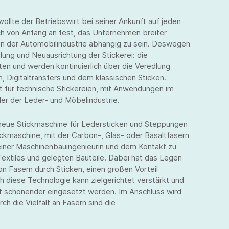
 wollte der Betriebswirt bei seiner Ankunft auf jeden
doch von Anfang an fest, das Unternehmen breiter
 von der Automobilindustrie abhängig zu sein. Deswegen
lung und Neuausrichtung der Stickerei: die
lten und werden kontinuierlich über die Veredlung
, Digitaltransfers und dem klassischen Sticken.
 für technische Stickereien, mit Anwendungen im
der der Leder- und Möbelindustrie.
 neue Stickmaschine für Ledersticken und Steppungen
tickmaschine, mit der Carbon-, Glas- oder Basaltfasern
 einer Maschinenbauingenieurin und dem Kontakt zu
extiles und gelegten Bauteile. Dabei hat das Legen
von Fasern durch Sticken, einen großen Vorteil
 diese Technologie kann zielgerichtet verstärkt und
t schonender eingesetzt werden. Im Anschluss wird
ch die Vielfalt an Fasern sind die