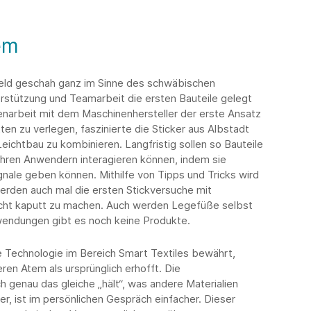
tem
eld geschah ganz im Sinne des schwäbischen
erstützung und Teamarbeit die ersten Bauteile gelegt
narbeit mit dem Maschinenhersteller der erste Ansatz
ten zu verlegen, faszinierte die Sticker aus Albstadt
eichtbau zu kombinieren. Langfristig sollen so Bauteile
t ihren Anwendern interagieren können, indem sie
gnale geben können. Mithilfe von Tipps und Tricks wird
werden auch mal die ersten Stickversuche mit
cht kaputt zu machen. Auch werden Legefüße selbst
nwendungen gibt es noch keine Produkte.
e Technologie im Bereich Smart Textiles bewährt,
ren Atem als ursprünglich erhofft. Die
h genau das gleiche „hält“, was andere Materialien
er, ist im persönlichen Gespräch einfacher. Dieser