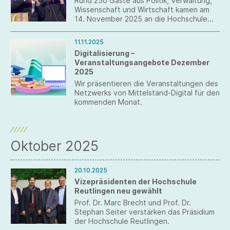
Rund 250 Gäste aus Politik, Verwaltung,
Wissenschaft und Wirtschaft kamen am
14. November 2025 an die Hochschule
Reutlingen, um den langjährigen
Präsidenten Prof. Dr. Hendrik Brumme
11.11.2025
feierlich zu verabschieden und Prof. Dr.
Digitalisierung –
Sabine Löbbe als neue Präsidentin
Veranstaltungsangebote Dezember
willkommen zu heißen.
2025
Wir präsentieren die Veranstaltungen des
Netzwerks von Mittelstand-Digital für den
kommenden Monat.
Oktober 2025
20.10.2025
Vizepräsidenten der Hochschule
Reutlingen neu gewählt
Prof. Dr. Marc Brecht und Prof. Dr.
Stephan Seiter verstärken das Präsidium
der Hochschule Reutlingen.