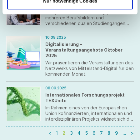
Erleben Sie die Jugendlichen persönlich
Nur notwendige Cookies
Karrieren im Modebusiness
und verzahnen Sie die Berufswelt mit der
Schulwelt.
Mit qualifizierten Ausbildungsplätzen in
mehreren Berufsbildern und
verschiedenen dualen Studiengängen
bietet die für ihre herausragenden
Hemden, Pullover, T-Shirts & Co.
10.09.2025
international bekannte Modemarke
Digitalisierung –
jungen Menschen attraktive
Veranstaltungsangebote Oktober
Karriereperspektiven.
2025
Wir präsentieren die Veranstaltungen des
Netzwerks von Mittelstand-Digital für den
kommenden Monat.
08.09.2025
Internationales Forschungsprojekt
TEXUnite
Im Rahmen eines von der Europäischen
Union kofinanzierten, internationalen und
interdisziplinären Projekts widmet sich die
Hochschule Albstadt-Sigmaringen dem
Thema Nachhaltigkeit in der Textil- und
<
1
2
3
4
5
6
7
8
9
…
>
Bekleidungsbranche auf europäischer