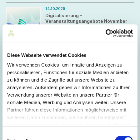
14.10.2025
Digitalisierung –
Veranstaltungsangebote November
2025
Wir präsentieren die Veranstaltungen des
Netzwerks von Mittelstand-Digital für den
kommenden Monat.
Diese Webseite verwendet Cookies
02.10.2025
Wir verwenden Cookies, um Inhalte und Anzeigen zu
MINT-Bildung mit Wirkung - ein
Versprechen der Wirtschaft
personalisieren, Funktionen für soziale Medien anbieten
Anlässlich der Vorstellung der MINT-
zu können und die Zugriffe auf unsere Website zu
Strategie für Baden-Württemberg legt
analysieren. Außerdem geben wir Informationen zu Ihrer
die Wirtschaft eine Selbstverpflichtung
Verwendung unserer Website an unsere Partner für
für außerschulische MINT-Initiativen vor.
Darin bekennen sich die Partner zu
soziale Medien, Werbung und Analysen weiter. Unsere
verbindlichen Zielen und Kriterien, die für
Partner führen diese Informationen möglicherweise mit
ein verlässliches und qualitativ
September 2025
weiteren Daten zusammen, die Sie ihnen bereitgestellt
hochwertiges außerschulisches MINT-
Angebot stehen.
haben oder die sie im Rahmen Ihrer Nutzung der Dienste
23.09.2025
gesammelt haben.
Einwilligungsauswahl
Checklisten Schülerbetriebspraktikum