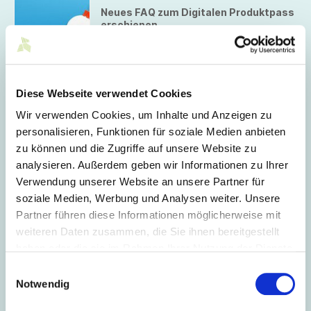
Neues FAQ zum Digitalen Produktpass
erschienen
Die Europäische Kommission hat ein neues
Dokument mit häufig gestellten Fragen
(FAQ) zum digitalen Produktpass (DPP)
veröffentlicht.
Diese Webseite verwendet Cookies
09.06.2026
Digitalisierung –
Wir verwenden Cookies, um Inhalte und Anzeigen zu
Veranstaltungsangebote Juli 2026
personalisieren, Funktionen für soziale Medien anbieten
Wir präsentieren die Veranstaltungen des
zu können und die Zugriffe auf unsere Website zu
Netzwerks von Mittelstand-Digital für den
analysieren. Außerdem geben wir Informationen zu Ihrer
kommenden Monat.
Verwendung unserer Website an unsere Partner für
07.06.2026
soziale Medien, Werbung und Analysen weiter. Unsere
Aktionsprogramm der
Partner führen diese Informationen möglicherweise mit
Bundesregierung zur Umsetzung der
weiteren Daten zusammen, die Sie ihnen bereitgestellt
Nationalen
haben oder die sie im Rahmen Ihrer Nutzung der Dienste
Kreislaufwirtschaftsstrategie
gesammelt haben.
Die Bundesregierung hat ihr
Einwilligungsauswahl
„Aktionsprogramm zur Nationalen
Notwendig
Kreislaufwirtschaftsstrategie: Eckpunkte
für kurzfristig realisierbare Maßnahmen“