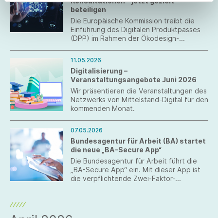
Konsultationen – jetzt gezielt
2026 in Kraft treten.
beteiligen
Die Europäische Kommission treibt die
Einführung des Digitalen Produktpasses
(DPP) im Rahmen der Ökodesign-
Verordnung (ESPR) weiter voran. Aktuell
laufen mehrere parallele
11.05.2026
Beteiligungsprozesse auf EU- und
Digitalisierung –
nationaler Ebene, bei denen Ihre
Veranstaltungsangebote Juni 2026
Rückmeldungen gefragt sind.
Wir präsentieren die Veranstaltungen des
Netzwerks von Mittelstand-Digital für den
kommenden Monat.
07.05.2026
Bundesagentur für Arbeit (BA) startet
die neue „BA-Secure App“
Die Bundesagentur für Arbeit führt die
„BA-Secure App“ ein. Mit dieser App ist
die verpflichtende Zwei-Faktor-
Authentifizierung (MFA) direkt auf dem
Smartphone oder Tablet nutzbar.