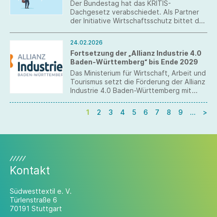
Der Bundestag hat das KRITIS-
Dachgesetz verabschiedet. Als Partner
der Initiative Wirtschaftsschutz bittet der
BDI nun um Rückmeldung zu bestehenden
Transparenz-, Informations- oder
24.02.2026
Veröffentlichungspflichten, die aus
Fortsetzung der „Allianz Industrie 4.0
unternehmerischer Sicht
Baden-Württemberg“ bis Ende 2029
sicherheitsrelevant sein könnten. Die
Teilnahme an der Umfrage ist bis 1. März
Das Ministerium für Wirtschaft, Arbeit und
2026 möglich.
Tourismus setzt die Förderung der Allianz
Industrie 4.0 Baden-Württemberg mit
rund 3,85 Millionen Euro fort. Die dritte
Förderphase läuft bis Ende 2029. Damit
1
2
3
4
5
6
7
8
9
…
>
wird die erfolgreiche Arbeit der Allianz
Industrie 4.0, die als Impulsgeberin und als
Plattform Orientierung und konkrete Hilfe
für die kleinen und mittleren Unternehmen
bietet, nicht nur fortgeführt, sondern
zudem an den Bedarfen der baden-
Kontakt
württembergischen Industrie
weiterentwickelt.
Südwesttextil e. V.
Türlenstraße 6
70191 Stuttgart