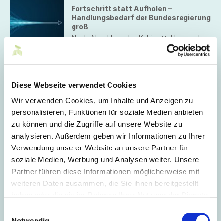
anzuleiten und die Arbeitsergebnisse zu
Fortschritt statt Aufholen –
kontrollieren. Durch die zunehmende
Handlungsbedarf der Bundesregierung
Digitalisierung der Arbeitswelt und die
groß
massiven Folgewirkungen der
Nach Abschluss der Kabinettsklausur der
Coronapandemie ist dieser Anspruch aber
Bundesregierung, sieht Südwesttextil im
in dieser Form nicht mehr
vorgestellten 10-Punkte-Plan viele sehr
aufrechtzuerhalten.
gute Ansätze, aber noch nicht den
entscheidenden Durchbruch gerade mit
15.08.2023
Blick auf die Energiekrise.
Diese Webseite verwendet Cookies
Digitalisierung –
Veranstaltungsangebote September
Wir verwenden Cookies, um Inhalte und Anzeigen zu
2023
personalisieren, Funktionen für soziale Medien anbieten
Wir präsentieren die Veranstaltungen des
zu können und die Zugriffe auf unsere Website zu
Netzwerks von Mittelstand-Digital für den
kommenden Monat.
analysieren. Außerdem geben wir Informationen zu Ihrer
Verwendung unserer Website an unsere Partner für
soziale Medien, Werbung und Analysen weiter. Unsere
Partner führen diese Informationen möglicherweise mit
Juli 2023
weiteren Daten zusammen, die Sie ihnen bereitgestellt
haben oder die sie im Rahmen Ihrer Nutzung der Dienste
20.07.2023
gesammelt haben.
Einwilligungsauswahl
Bürokratieabbau: BDI-Auswertung
Notwendig
Schwerpunkt „Transformation und