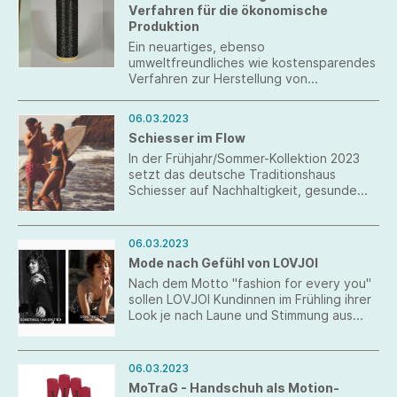
Verfahren für die ökonomische
Produktion
Ein neuartiges, ebenso
umweltfreundliches wie kostensparendes
Verfahren zur Herstellung von
Carbonfasern aus Lignin ist an den DITF
entwickelt worden. Es zeichnet sich durch
06.03.2023
hohes Energiesparpotential aus. Die
Schiesser im Flow
Vermeidung von Lösungsmitteln und die
Nutzung natürlicher Rohstoffe machen
In der Frühjahr/Sommer-Kollektion 2023
das Verfahren umweltfreundlich.
setzt das deutsche Traditionshaus
Schiesser auf Nachhaltigkeit, gesunde
Bewegung und das anhaltende Gefühl
einer neuen Freiheit.
06.03.2023
Mode nach Gefühl von LOVJOI
Nach dem Motto "fashion for every you"
sollen LOVJOI Kundinnen im Frühling ihrer
Look je nach Laune und Stimmung aus
dem "Me, Myself and I" Drop wählen.
06.03.2023
MoTraG - Handschuh als Motion-