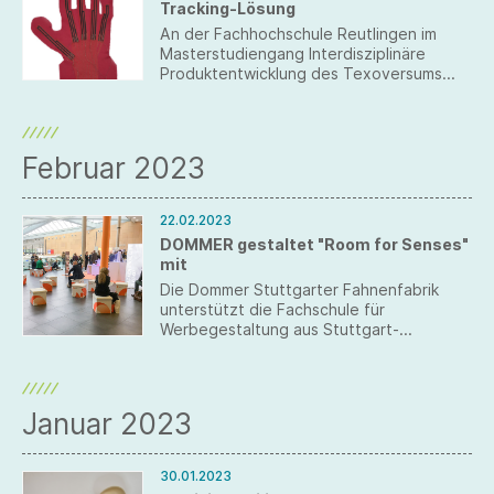
Tracking-Lösung
An der Fachhochschule Reutlingen im
Masterstudiengang Interdisziplinäre
Produktentwicklung des Texoversums
Fakultät Textil lautete eines der Themen
im letzten Semester „Motion Tracking
Glove for stroke rehabilitation“.
Februar 2023
22.02.2023
DOMMER gestaltet "Room for Senses"
mit
Die Dommer Stuttgarter Fahnenfabrik
unterstützt die Fachschule für
Werbegestaltung aus Stuttgart-
Feuerbach auf der EuroShop bei der
Gestaltung der Sonderfläche C04 in Halle
13 des von Schülerinnen und Schülern
komplett geplanten Projekts
Januar 2023
„Room4Senses“ sowohl mit Manpower als
auch mit ausgewählten Produkten aus
ihrem umfangreichen Messesortiment.
30.01.2023