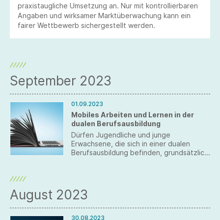
praxistaugliche Umsetzung an. Nur mit kontrollierbaren
Angaben und wirksamer Marktüberwachung kann ein
fairer Wettbewerb sichergestellt werden.
September 2023
01.09.2023
Mobiles Arbeiten und Lernen in der
dualen Berufsausbildung
Dürfen Jugendliche und junge
Erwachsene, die sich in einer dualen
Berufsausbildung befinden, grundsätzlich
auch im Homeoffice beziehungsweise
mobil arbeiten und lernen? Darüber
bestand bislang Unsicherheit, denn laut
Paragraph 14 des
August 2023
Berufsbildungsgesetzes (BBiG) hat das
Ausbildungspersonal die Auszubildenden
in der Ausbildungsstätte ordnungsgemäß
30.08.2023