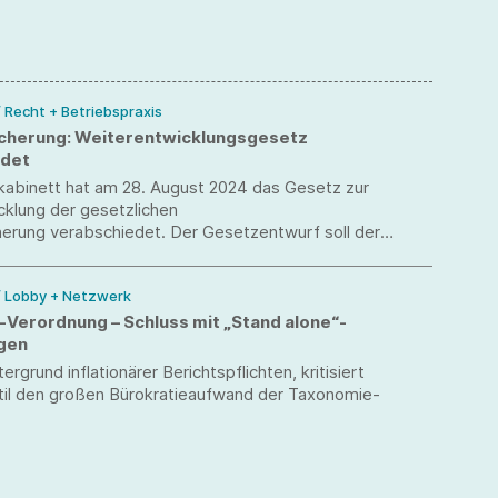
/ Recht + Betriebspraxis
icherung: Weiterentwicklungsgesetz
edet
abinett hat am 28. August 2024 das Gesetz zur
cklung der gesetzlichen
herung verabschiedet. Der Gesetzentwurf soll der
 Lebens- und Arbeitswelt angepasst werden.
/ Lobby + Netzwerk
Verordnung – Schluss mit „Stand alone“-
gen
rgrund inflationärer Berichtspflichten, kritisiert
il den großen Bürokratieaufwand der Taxonomie-