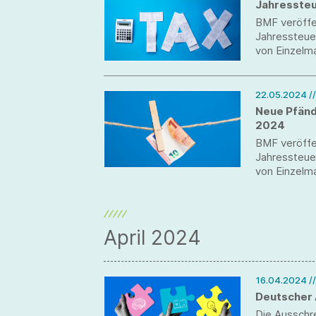
Jahresste
BMF veröffe
Jahressteue
von Einzelm
haben, insb
Umsatzsteue
22.05.2024
/
Neue Pfänd
2024
BMF veröffe
Jahressteue
von Einzelm
haben, insb
Umsatzsteue
April 2024
16.04.2024
/
Deutscher 
Die Ausschr