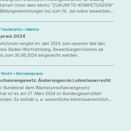
estartet! Unter dem Motto "ZUKUNFTS-KOMPETENZEN!"
Bildungseinrichtungen bis zum 10. Juli online bewerben.
rleihung findet am 22. Oktober 2024 beim Deutschen
ag in Berlin statt.
/ Fachkräfte + Märkte
spreis 2024
eitsforum vergibt im Jahr 2024 zum neunten Mal den
preis Baden-Württemberg. Bewerbungen können ab
bis zum 30.06.2024 eingereicht werden.
/ Recht + Betriebspraxis
chancengesetz: Änderungen im Lohnsteuerrecht
r Bundesrat dem Wachstumschancengesetz
hat ist es am 27. März 2024 im Bundesgesetzblatt
rden. Es enthält u. a. wesentliche lohnsteuerrechtliche
.