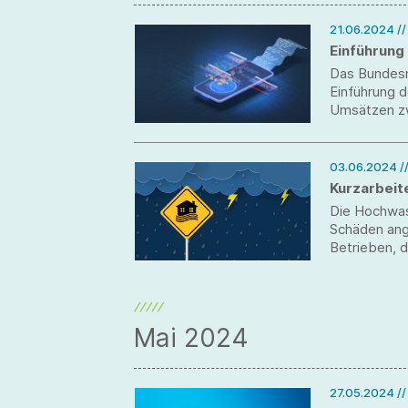
21.06.2024
/
Einführung
Das Bundesm
Einführung d
Umsätzen zw
03.06.2024
/
Kurzarbeit
Die Hochwas
Schäden ange
Betrieben, 
Kurzarbeite
gebührenfre
Mai 2024
27.05.2024
/