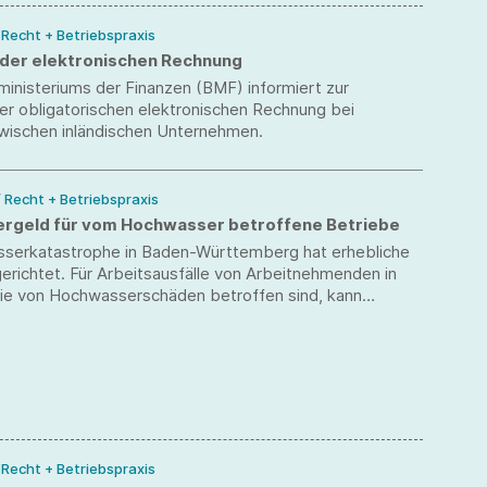
/ Recht + Betriebspraxis
 der elektronischen Rechnung
inisteriums der Finanzen (BMF) informiert zur
er obligatorischen elektronischen Rechnung bei
ischen inländischen Unternehmen.
/ Recht + Betriebspraxis
ergeld für vom Hochwasser betroffene Betriebe
serkatastrophe in Baden-Württemberg hat erhebliche
richtet. Für Arbeitsausfälle von Arbeitnehmenden in
die von Hochwasserschäden betroffen sind, kann
rgeld gezahlt werden. Unternehmen steht die
ie Hotline 0800 4 5555 20 zur Verfügung.
/ Recht + Betriebspraxis