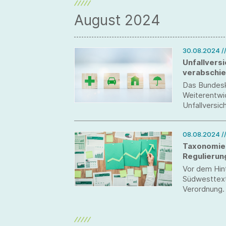
August 2024
30.08.2024
/
Unfallvers
verabschi
Das Bundesk
Weiterentwi
Unfallversic
veränderten
08.08.2024
/
Taxonomie-
Regulierun
Vor dem Hinte
Südwesttext
Verordnung.