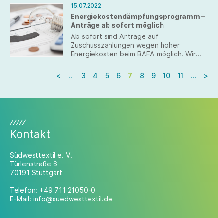
15.07.2022
Energiekostendämpfungsprogramm –
Anträge ab sofort möglich
Ab sofort sind Anträge auf
Zuschusszahlungen wegen hoher
Energiekosten beim BAFA möglich. Wir
geben Ihnen ein kurze Übersicht zum
Antragsverfahren und seinen
<
…
3
4
5
6
7
8
9
10
11
…
>
Voraussetzungen.
Kontakt
Südwesttextil e. V.
Türlenstraße 6
70191 Stuttgart
Telefon:
+49 711 21050-0
E-Mail:
info@suedwesttextil.de