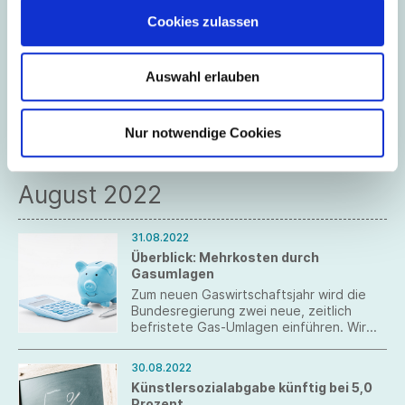
Eigenverwaltungs- und
05.10.2022
Restrukturierungsplanungen sowie die
Cookies zulassen
EU-Kommission: Erste Ausschreibung
Höchstfrist für die
des neuen Förderprogramms
Insolvenzantragstellung wegen
Innowwide
Überschuldung.
Auswahl erlauben
Innowwide ist ein neues Förderprogramm
der EU-Kommission unter der European
Partnership on Innovative SMEs.
Nur notwendige Cookies
August 2022
31.08.2022
Überblick: Mehrkosten durch
Gasumlagen
Zum neuen Gaswirtschaftsjahr wird die
Bundesregierung zwei neue, zeitlich
befristete Gas-Umlagen einführen. Wir
stellen Ihnen eine Übersicht zur
Verfügung, welche Mehrkosten auf Sie
30.08.2022
zukommen.
Künstlersozialabgabe künftig bei 5,0
Prozent