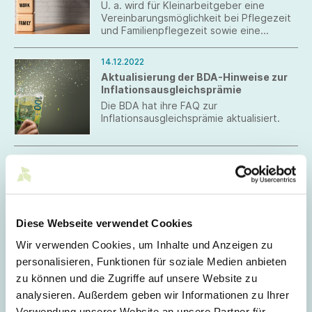
U. a. wird für Kleinarbeitgeber eine
Vereinbarungsmöglichkeit bei Pflegezeit
und Familienpflegezeit sowie eine
Begründungspflicht bei Ablehnung von
Teilzeit während der Elternzeit
14.12.2022
eingeführt.
Aktualisierung der BDA-Hinweise zur
Inflationsausgleichsprämie
Die BDA hat ihre FAQ zur
Inflationsausgleichsprämie aktualisiert.
08.12.2022
FAQ des BMF zur
Inflationsausgleichsprämie
Die FAQ behandeln in erster Linie
steuerliche Fragen zum persönlichen und
Diese Webseite verwendet Cookies
sachlichen Umfang der Steuerbefreiung.
Wir verwenden Cookies, um Inhalte und Anzeigen zu
07.12.2022
personalisieren, Funktionen für soziale Medien anbieten
Bundestag verabschiedet
zu können und die Zugriffe auf unsere Website zu
Jahressteuergesetz 2022
analysieren. Außerdem geben wir Informationen zu Ihrer
Der Bundestag hat am 2. Dezember 2022
Verwendung unserer Website an unsere Partner für