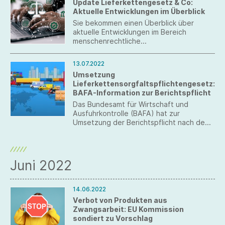
Update Lieferkettengesetz & Co:
Aktuelle Entwicklungen im Überblick
Sie bekommen einen Überblick über
aktuelle Entwicklungen im Bereich
menschenrechtliche
Sorgfaltsanforderungen in Lieferketten,
insbesondere zum Lieferkettengesetz,
13.07.2022
NAP-Prozess und zu den OECD-
Umsetzung
Leitsätzen.
Lieferkettensorgfaltspflichtengesetz:
BAFA-Information zur Berichtspflicht
Das Bundesamt für Wirtschaft und
Ausfuhrkontrolle (BAFA) hat zur
Umsetzung der Berichtspflicht nach dem
Lieferkettensorgfaltspflichtengesetz
erste Informationen veröffentlicht.
Juni 2022
14.06.2022
Verbot von Produkten aus
Zwangsarbeit: EU Kommission
sondiert zu Vorschlag