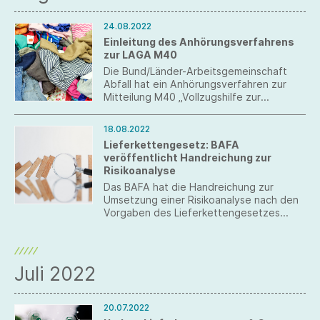
24.08.2022
Einleitung des Anhörungsverfahrens
zur LAGA M40
Die Bund/Länder-Arbeitsgemeinschaft
Abfall hat ein Anhörungsverfahren zur
Mitteilung M40 „Voll­zugshilfe zur
Vermeidung sowie zur Erfassung,
Sortierung und Verwertung von
18.08.2022
Alttextilien“ einge­leitet.
Lieferkettengesetz: BAFA
veröffentlicht Handreichung zur
Risikoanalyse
Das BAFA hat die Handreichung zur
Umsetzung einer Risikoanalyse nach den
Vorgaben des Lieferkettengesetzes
veröffentlicht. Weitere Handreichungen
(z. B. zur Angemessenheit und zum
Beschwerdeverfahren) sollen zeitnah
folgen.
Juli 2022
20.07.2022