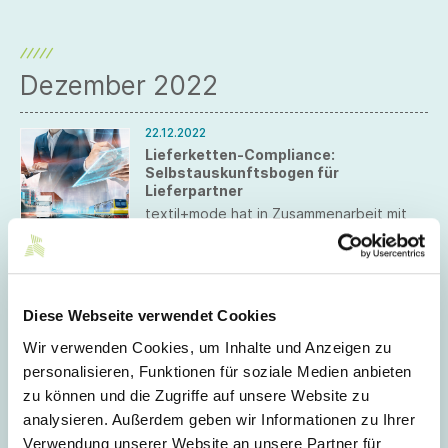
Dezember 2022
22.12.2022
Lieferketten-Compliance:
Selbstauskunftsbogen für
Lieferpartner
textil+mode hat in Zusammenarbeit mit
seinen Mitgliedsverbänden einen Muster-
Selbstauskunftsbogen für Lieferanten
erstellt. Dieser soll insbesondere KMU
dabei unterstützen, die zunehmenden
20.12.2022
Anforderungen an Nachhaltigkeit und
Diese Webseite verwendet Cookies
CSRD im EU-Amtsblatt veröffentlicht
Compliance entlang der Lieferketten
umzusetzen, einschließlich der
Der Text zur EU-Richtlinie zur
Wir verwenden Cookies, um Inhalte und Anzeigen zu
Erwartungshaltung aus dem Code of
Nachhaltigkeitsberichterstattung wurde
personalisieren, Funktionen für soziale Medien anbieten
Conduct der deutschen Textil- und
im EU-Amtsblatt veröffentlicht. Die
Modewirtschaft.
Mitgliedstaaten haben bis zum 6. Juli
zu können und die Zugriffe auf unsere Website zu
2024 Zeit, die Richtlinie in nationales
analysieren. Außerdem geben wir Informationen zu Ihrer
Recht zu überführen.
06.12.2022
Verwendung unserer Website an unsere Partner für