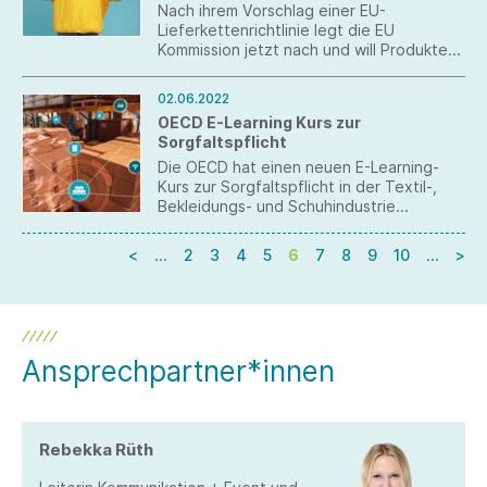
Nach ihrem Vorschlag einer EU-
Lieferkettenrichtlinie legt die EU
Kommission jetzt nach und will Produkte
aus Zwangsarbeit verbieten. textil+mode
bereitet dazu eine Stellungnahme vor.
02.06.2022
OECD E-Learning Kurs zur
Sorgfaltspflicht
Die OECD hat einen neuen E-Learning-
Kurs zur Sorgfaltspflicht in der Textil-,
Bekleidungs- und Schuhindustrie
aufgesetzt. Er besteht aus zwei Modulen
und nach erfolgreichem Abschluss wird
<
…
2
3
4
5
6
7
8
9
10
…
>
den Teilnehmern ein Zertifikat
ausgestellt.
Ansprechpartner*innen
Rebekka Rüth