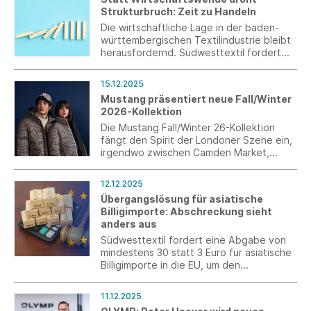
Strukturbruch: Zeit zu Handeln
Die wirtschaftliche Lage in der baden-
württembergischen Textilindustrie bleibt
herausfordernd. Südwesttextil fordert
ein konsolidiertes Handeln zugunsten der
Zukunftsfähigkeit des Landes.
15.12.2025
Mustang präsentiert neue Fall/Winter
2026-Kollektion
Die Mustang Fall/Winter 26-Kollektion
fängt den Spirit der Londoner Szene ein,
irgendwo zwischen Camden Market,
Underground Clubs und der legendären
Savile Row. Eine Straße, in der
12.12.2025
Stilgeschichte geschrieben wurde und für
Übergangslösung für asiatische
ihre Handwerkskunst bekannt ist und so
Billigimporte: Abschreckung sieht
auch die Mustang-DNA verknüpft. Der
anders aus
Einfluss der 90er ist unverkennbar – ein
Jahrzehnt, das Musik, Mode und Attitude
Südwesttextil fordert eine Abgabe von
neu definiert hat. Stilikonen wie Liam
mindestens 30 statt 3 Euro für asiatische
Gallagher prägten die Straße.
Billigimporte in die EU, um den
Binnenmarkt effektiv zu schützen.
11.12.2025