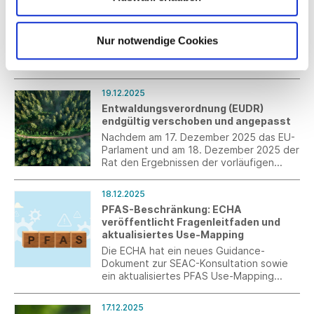
EU-POP-Verordnung: Stellungnahme
Leistungsfähigkeit bieten.
von t+m zu C9–C21-PFCAs eingereicht
Im Rahmen der laufenden „Have your
Nur notwendige Cookies
say“-Konsultation zur geplanten
Änderung der POP-Verordnung (EU)
2019/1021 wurde eine Stellungnahme zu
C9-C21-PFCAs, deren Salzen und
19.12.2025
verwandten Verbindungen eingereicht.
Entwaldungsverordnung (EUDR)
Die Stellungnahme basiert auf der im t+m-
endgültig verschoben und angepasst
Arbeitskreis Umwelt abgestimmten
Verbandsposition und ist beigefügt.
Nachdem am 17. Dezember 2025 das EU-
Parlament und am 18. Dezember 2025 der
Rat den Ergebnissen der vorläufigen
politischen Einigung vom 10. Dezember
2025 zugestimmt haben, ist die erneute
18.12.2025
einjährige Verschiebung und die
PFAS-Beschränkung: ECHA
inhaltliche Anpassung der
veröffentlicht Fragenleitfaden und
Entwaldungsverordnung (EUDR) sicher.
aktualisiertes Use-Mapping
Die ECHA hat ein neues Guidance-
Dokument zur SEAC-Konsultation sowie
ein aktualisiertes PFAS Use-Mapping
veröffentlicht. Das Mapping enthält eine
präzisere sektorale Zuordnung textiler
17.12.2025
Anwendungen, insbesondere im Bereich