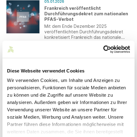
05.01.2026
Frankreich veröffentlicht
Durchführungsdekret zum nationalen
PFAS-Verbot
Mit dem Ende Dezember 2025
veröffentlichten Durchführungsdekret
konkretisiert Frankreich das nationale
PFAS-Verbot. Der Rechtstext enthält
unter anderem Regelungen zu
05.01.2026
Definitionen, Ausnahmen für bestimmte
Steuerliches Reisekostenrecht:
Produktgruppen, Grenzwerte sowie
Verpflegungs- und
Übergangsfristen. Nachfolgend geben
Übernachtungspauschalen bei
wir einen Überblick über die wesentlichen
Diese Webseite verwendet Cookies
Auslandsreisen ab 1. Januar 2026
Inhalte.
Wir verwenden Cookies, um Inhalte und Anzeigen zu
Das Bundesministerium für Finanzen
(BMF) hat das Anwendungsschreiben
personalisieren, Funktionen für soziale Medien anbieten
“Steuerliche Behandlung von Reisekosten
zu können und die Zugriffe auf unsere Website zu
und Reisekostenvergütungen bei
analysieren. Außerdem geben wir Informationen zu Ihrer
betrieblich und beruflich veranlassten
02.01.2026
Auslandsreisen ab 1. Januar 2026“
Verwendung unserer Website an unsere Partner für
zero startet mit ZERO | MEN vertikales
veröffentlicht.
soziale Medien, Werbung und Analysen weiter. Unsere
Menswear Label
Partner führen diese Informationen möglicherweise mit
Mit ZERO | MEN launcht zero 2026 ein
vollvertikales Menswear Label und
weiteren Daten zusammen, die Sie ihnen bereitgestellt
erweitert die Markenwelt strategisch um