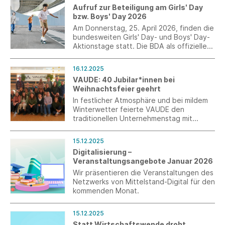
verlängert.
Aufruf zur Beteiligung am Girls' Day
bzw. Boys' Day 2026
Am Donnerstag, 25. April 2026, finden die
bundesweiten Girls' Day- und Boys' Day-
Aktionstage statt. Die BDA als offizielle
Aktionspartnerin ruft zur Beteiligung der
Unternehmen auf.
16.12.2025
VAUDE: 40 Jubilar*innen bei
Weihnachtsfeier geehrt
In festlicher Atmosphäre und bei mildem
Winterwetter feierte VAUDE den
traditionellen Unternehmenstag mit
anschließender Weihnachtsfeier. Im
Mittelpunkt der Feier standen auch die 40
15.12.2025
Jubilar*innen, die für insgesamt mehr als
Digitalisierung –
845 Jahre Betriebszugehörigkeit geehrt
Veranstaltungsangebote Januar 2026
wurden. Nach einem anspruchsvollen Jahr
wurde das starke Miteinander gefeiert,
Wir präsentieren die Veranstaltungen des
das VAUDE seit vielen Jahren prägt.
Netzwerks von Mittelstand-Digital für den
kommenden Monat.
15.12.2025
Statt Wirtschaftswende droht