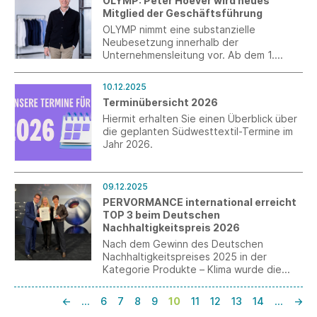
OLYMP: Peter Hoever wird neues
Mitglied der Geschäftsführung
OLYMP nimmt eine substanzielle
Neubesetzung innerhalb der
Unternehmensleitung vor. Ab dem 1.
Januar 2026 ist Peter Hoever als Chief
Sales Officer Mitglied des neuen
10.12.2025
Führungsquartetts und für den
Terminübersicht 2026
Gesamtvertrieb verantwortlich.
Hiermit erhalten Sie einen Überblick über
die geplanten Südwesttextil-Termine im
Jahr 2026.
09.12.2025
PERVORMANCE international erreicht
TOP 3 beim Deutschen
Nachhaltigkeitspreis 2026
Nach dem Gewinn des Deutschen
Nachhaltigkeitspreises 2025 in der
Kategorie Produkte – Klima wurde die
PERVORMANCE international GmbH in
diesem Jahr in der Kategorie
←
…
6
7
8
9
10
11
12
13
14
…
→
Unternehmen – Gesundheit und Soziales /