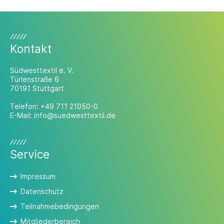
Medizintechnik nominiert – und erzielte
auf Anhieb eine TOP 3-Platzierung. Bei
der feierlichen Verleihung wurde das
Ulmer Unternehmen als Finalist
ausgezeichnet.
Kontakt
Südwesttextil e. V.
Türlenstraße 6
70191 Stuttgart
Telefon:
+49 711 21050-0
E-Mail:
info@suedwesttextil.de
Service
Impressum
Datenschutz
Teilnahmebedingungen
Mitgliederbereich