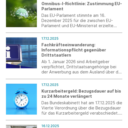
Omnibus-I-Richtlinie: Zustimmung EU-
der technischen Textilien.
Parlament
Das EU-Parlament stimmte am 16.
Dezember 2025 für die zwischen EU-
Parlament und EU-Ministerrat erzielte
vorläufige Einigung zur Omnibus-I-
Richtlinie zur Vereinfachung der EU-
17.12.2025
Lieferkettenrichtlinie (CSDDD) und der
Fachkräfteeinwanderung:
Nachhaltigkeitsberichterstattungsrichtlini
Informationspflicht gegenüber
e (CSRD).
Drittstaatlern
Ab 1. Januar 2026 sind Arbeitgeber
verpflichtet, Drittstaatsangehörige bei
der Anwerbung aus dem Ausland über die
Möglichkeit einer unentgeltlichen
Information oder Beratung zu arbeits-
17.12.2025
und sozialrechtlichen Fragen zu
Kurzarbeitergeld: Bezugsdauer auf bis
informieren (§ 45c AufenthG).
zu 24 Monate verlängert
Das Bundeskabinett hat am 17.12.2025 die
Vierte Verordnung über die Bezugsdauer
für das Kurzarbeitergeld verabschiedet.
Die Bezugsdauer für das
Kurzarbeitergeld ist auf bis zu 24 Monate
16.12.2025