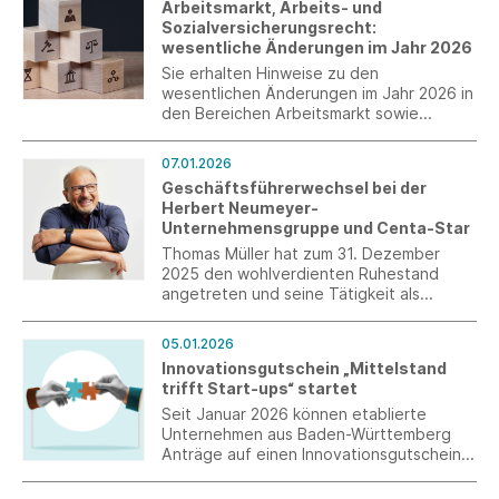
Arbeitsmarkt, Arbeits- und
Justiz und für Verbraucherschutz
Sozialversicherungsrecht:
ermöglicht, bis zum 16. Januar 2026 zu
wesentliche Änderungen im Jahr 2026
den ESRS-Entwürfen Stellung zu nehmen.
Sie erhalten Hinweise zu den
wesentlichen Änderungen im Jahr 2026 in
den Bereichen Arbeitsmarkt sowie
Arbeits- und Sozialversicherungsrecht.
07.01.2026
Geschäftsführerwechsel bei der
Herbert Neumeyer-
Unternehmensgruppe und Centa-Star
Thomas Müller hat zum 31. Dezember
2025 den wohlverdienten Ruhestand
angetreten und seine Tätigkeit als
Geschäftsführer der Centa-Star
beendet. Zum 1. Januar 2026 übernimmt
05.01.2026
Herr Markus Ertel, der seit vielen Jahren
Innovationsgutschein „Mittelstand
sehr erfolgreich Heinrich Häussling führt,
trifft Start-ups“ startet
zusätzlich die
Geschäftsführungsverantwortung für
Seit Januar 2026 können etablierte
Centa-Star.
Unternehmen aus Baden-Württemberg
Anträge auf einen Innovationsgutschein
„Mittelstand trifft Start-ups“ bei der L-
Bank stellen.