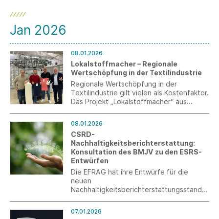
Jan 2026
08.01.2026
Lokalstoffmacher – Regionale
Wertschöpfung in der Textilindustrie
Regionale Wertschöpfung in der
Textilindustrie gilt vielen als Kostenfaktor.
Das Projekt „Lokalstoffmacher“ aus
Baden-Württemberg stellt diese
Annahme infrage. Drei Unternehmen
08.01.2026
haben erstmals eine vollständig regionale
CSRD-
Strickstoff-Lieferkette aufgebaut – von
Nachhaltigkeitsberichterstattung:
der Baumwollfaser bis zum veredelten
Konsultation des BMJV zu den ESRS-
Stoff. Ziel ist es, Transparenz,
Entwürfen
Planungssicherheit und neue
Absatzpotenziale für regional
Die EFRAG hat ihre Entwürfe für die
produzierte Textilien zu schaffen.
neuen
Nachhaltigkeitsberichterstattungsstandar
ds (ESRS) der EU-Kommission überreicht.
Diese wird nun die EU-Mitgliedstaaten
07.01.2026
dazu anhören. Das Bundesministerium der