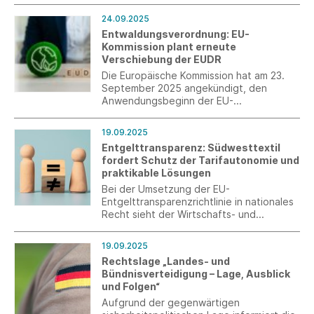
Entwaldungsverordnung verschoben
24.09.2025
werden soll. Damit sie ihr Ziel erreicht,
Entwaldungsverordnung: EU-
muss die EU die Zeit für eine wesentliche
Kommission plant erneute
Überarbeitung der Verordnung nutzen.
Verschiebung der EUDR
Die Europäische Kommission hat am 23.
September 2025 angekündigt, den
Anwendungsbeginn der EU-
Entwaldungsverordnung (EUDR) um ein
weiteres Jahr verschieben zu wollen.
19.09.2025
Entgelttransparenz: Südwesttextil
fordert Schutz der Tarifautonomie und
praktikable Lösungen
Bei der Umsetzung der EU-
Entgelttransparenzrichtlinie in nationales
Recht sieht der Wirtschafts- und
Arbeitgeberverband den Bedarf,
Belastungen zu begrenzen, Flexibilität für
19.09.2025
Unternehmen und Privilegien für
Rechtslage „Landes- und
Tarifbindungen zu erhalten.
Bündnisverteidigung – Lage, Ausblick
und Folgen“
Aufgrund der gegenwärtigen