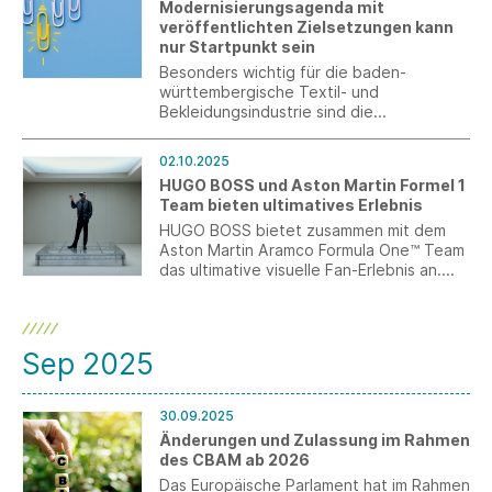
Modernisierungsagenda mit
veröffentlichten Zielsetzungen kann
nur Startpunkt sein
Besonders wichtig für die baden-
württembergische Textil- und
Bekleidungsindustrie sind die
Vereinfachung und Digitalisierung von
Verwaltungsprozessen sowie ein
02.10.2025
spürbarer und schneller Bürokratieabbau.
HUGO BOSS und Aston Martin Formel 1
Die Agenda muss nun zügig umgesetzt
Team bieten ultimatives Erlebnis
werden.
HUGO BOSS bietet zusammen mit dem
Aston Martin Aramco Formula One™ Team
das ultimative visuelle Fan-Erlebnis an.
Mithilfe der Apple Vision Pro können
Nutzer sich damit mitten ins Formel-1-
Geschehen versetzen lassen.
Sep 2025
30.09.2025
Änderungen und Zulassung im Rahmen
des CBAM ab 2026
Das Europäische Parlament hat im Rahmen