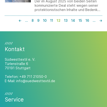
Der im August 2025 von beiden Seiten
kommunizierte Deal steht wegen seiner
protektionistischen Inhalte und Bedenken
hinsichtlich des Respekts der
multilateralen Regeln der WTO weiterhin
←
…
8
9
10
11
12
13
14
15
16
…
→
in der Kritik. Die Europäische Kommission
in Brüssel hingegen verteidigt die
getroffenen Abmachungen und stellt nun
erste Vorschläge zu deren Umsetzung in
EU-Recht vor.
Kontakt
Südwesttextil e. V.
Türlenstraße 6
70191 Stuttgart
Telefon:
+49 711 21050-0
E-Mail:
info@suedwesttextil.de
Service