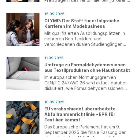
Preisträgern des renommierten „Großen
Preis des Mittelstandes“ der Oskar-
Patzelt-Stiftung.
15.09.2025
OLYMP: Der Stoff für erfolgreiche
Karrieren im Modebusiness
Mit qualifizierten Ausbildungsplätzen in
mehreren Berufsbildern und
verschiedenen dualen Studiengängen
bietet die für ihre herausragenden
Hemden, Pullover, T-Shirts & Co.
11.09.2025
international bekannte Modemarke
Umfrage zu Formaldehydemissionen
jungen Menschen attraktive
aus Textilprodukten ohne Hautkontakt
Karriereperspektiven.
Im europäischen Normungsgremien
CEN/TC 247/WG 26 wird aktuell darüber
diskutiert, wie Formaldehydemissionen
aus Textilprodukten ohne Hautkontakt
(z.B. Vorhänge, Wandbehänge,
10.09.2025
Möbelstoffe) sachgerecht geprüft
EU verabschiedet überarbeitete
werden können.
Abfallrahmenrichtlinie – EPR für
Textilien kommt
Das Europäische Parlament hat am 9.
September 2025 die finale Fassung der