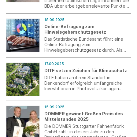
sicherheitspolitischen Lage informiert die
BDA über arbeitgeberrelevante Punkte
der aktuellen Rechtslage bezüglich
Wehrrecht, Arbeitssicherstellungsgesetz
18.09.2025
und im Zivil- und Katastrophenschutz.
Online-Befragung zum
Hinweisgeberschutzgesetz
Das Statistische Bundesamt führt eine
Online-Befragung zum
Hinweisgeberschutzgesetz durch. Als
interessiertes Unternehmen können Sie
bis zum 31. Oktober 2025 an der
17.09.2025
Befragung teilnehmen.
DITF setzen Zeichen für Klimaschutz
DITF haben an ihrem Standort in
Denkendorf erfolgreich umfangreiche
Investitionen in Photovoltaikanlagen
umgesetzt. Dafür haben die DITF mit
Unterstützung des Landes Baden-
Württemberg 1,6 Millionen Euro investiert.
15.09.2025
Am 17. September 2025 wurde die Anlage
DOMMER gewinnt Großen Preis des
feierlich in Betrieb genommen.
Mittelstandes 2025
Die DOMMER Stuttgarter Fahnenfabrik
GmbH zählt in diesem Jahr zu den