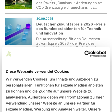
des Pakets „Omnibus I“ Änderungen am
CO₂-Grenzausgleichsmechanismus
(CBAM) beschlossen. Kernpunkte sind die
neue 50-Tonnen-Schwellengrenze und
30.09.2025
die verpflichtende Zulassung als CBAM-
Deutscher Zukunftspreis 2026 – Preis
Anmelder ab dem 01.01.2026.
des Bundespräsidenten für Technik
und Innovation
Die Ausschreibung für den Deutschen
Zukunftspreis 2026 - der Preis des
Bundespräsidenten für Technik und
Innovation - ist gestartet. Vorschläge
können bis zum 1. Dezember 2025
30.09.2025
eingesendet werden.
GLAESER Textil übernimmt
Lagerbestände und überschüssige
Diese Webseite verwendet Cookies
Waren
Wir verwenden Cookies, um Inhalte und Anzeigen zu
GLAESER Textil unterstützt Händler und
Hersteller von Textilien, Bekleidung und
personalisieren, Funktionen für soziale Medien anbieten
Schuhen bei der Umsetzung des
zu können und die Zugriffe auf unsere Website zu
Vernichtungsverbots ihrer Waren. Zum
analysieren. Außerdem geben wir Informationen zu Ihrer
Service des Ulmer
29.09.2025
Traditionsunternehmens und seiner
Verwendung unserer Website an unsere Partner für
Asiatische E-Commerce Plattformen:
spezialisierten Partner gehören
soziale Medien, Werbung und Analysen weiter. Unsere
Südwesttextil fordert in Brüssel EU-
Sammlung, Abholung, Sortieren, Prüfen