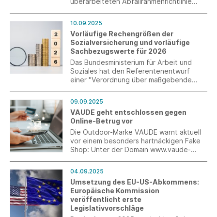
überarbeiteten Abfallrahmenrichtlinie
(Waste Framework Directive, WFD)
verabschiedet.
10.09.2025
Vorläufige Rechengrößen der
Sozialversicherung und vorläufige
Sachbezugswerte für 2026
Das Bundesministerium für Arbeit und
Soziales hat den Referentenentwurf
einer "Verordnung über maßgebende
Rechengrößen in der Sozialversicherung
für 2026" vorgelegt. Die Werte sind
09.09.2025
vorläufig festgelegt und müssen noch im
VAUDE geht entschlossen gegen
Bundeskabinett beschlossen werden.
Online-Betrug vor
Die Outdoor-Marke VAUDE warnt aktuell
vor einem besonders hartnäckigen Fake
Shop: Unter der Domain www.vaude-
de.com wird derzeit ein gefälschter
Webshop betrieben, der große
04.09.2025
Ähnlichkeit mit dem offiziellen VAUDE
Umsetzung des EU-US-Abkommens:
Onlineshop hat.
Europäische Kommission
veröffentlicht erste
Legislativvorschläge