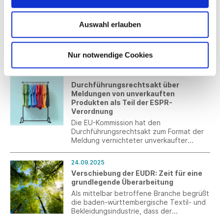
26.09.2025
abbauen, das Sozialsystem zukunftsfähig
Abfallrahmenrichtlinie: Endfassung im
gestalten und die Wettbewerbsfähigkeit
Amtsblatt der EU veröffentlicht
Auswahl erlauben
des Wirtschaftsstandorts sichern.
Die Revision der Abfallrahmenrichtlinie
(Waste-Framework-Directive, WFD) wurde
im Amtsblatt der EU veröffentlicht.
Nur notwendige Cookies
25.09.2025
Durchführungsrechtsakt über
Meldungen von unverkauften
Produkten als Teil der ESPR-
Verordnung
Die EU-Kommission hat den
Durchführungsrechtsakt zum Format der
Meldung vernichteter unverkaufter
Konsumgüter als Teil der ESPR
(Ökodesign-Verordnung) verabschiedet.
24.09.2025
Die Veröffentlichung im Amtsblatt ist der
Verschiebung der EUDR: Zeit für eine
nächste Schritt.
grundlegende Überarbeitung
Als mittelbar betroffene Branche begrüßt
die baden-württembergische Textil- und
Bekleidungsindustrie, dass der
Anwendungsbeginn der EU-