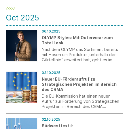
Oct 2025
06.10.2025
OLYMP Styles: Mit Outerwear zum
Total Look
Nachdem OLYMP das Sortiment bereits
mit Hosen um Produkte „unterhalb der
Gürtellinie“ erweitert hat, geht es im
Herbst 2025 mit Oberbekleidung weiter.
Mit dieser neuesten Einführung
03.10.2025
entwickelt sich der Hemdenanbieter
Neuer EU-Förderaufruf zu
immer mehr zur Lifestyle-Modemarke.
Strategischen Projekten im Bereich
des CRMA
Die EU-Kommission hat einen neuen
Aufruf zur Förderung von Strategischen
Projekten im Bereich des CRMA
gestartet. Frist zur Bewerbung ist der 15.
Januar 2026.
02.10.2025
Südwesttextil: