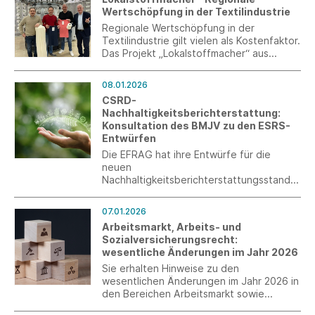
Wertschöpfung in der Textilindustrie
Regionale Wertschöpfung in der
Textilindustrie gilt vielen als Kostenfaktor.
Das Projekt „Lokalstoffmacher“ aus
Baden-Württemberg stellt diese
Annahme infrage. Drei Unternehmen
08.01.2026
haben erstmals eine vollständig regionale
CSRD-
Strickstoff-Lieferkette aufgebaut – von
Nachhaltigkeitsberichterstattung:
der Baumwollfaser bis zum veredelten
Konsultation des BMJV zu den ESRS-
Stoff. Ziel ist es, Transparenz,
Entwürfen
Planungssicherheit und neue
Absatzpotenziale für regional
Die EFRAG hat ihre Entwürfe für die
produzierte Textilien zu schaffen.
neuen
Nachhaltigkeitsberichterstattungsstandar
ds (ESRS) der EU-Kommission überreicht.
Diese wird nun die EU-Mitgliedstaaten
07.01.2026
dazu anhören. Das Bundesministerium der
Arbeitsmarkt, Arbeits- und
Justiz und für Verbraucherschutz
Sozialversicherungsrecht:
ermöglicht, bis zum 16. Januar 2026 zu
wesentliche Änderungen im Jahr 2026
den ESRS-Entwürfen Stellung zu nehmen.
Sie erhalten Hinweise zu den
wesentlichen Änderungen im Jahr 2026 in
den Bereichen Arbeitsmarkt sowie
Arbeits- und Sozialversicherungsrecht.