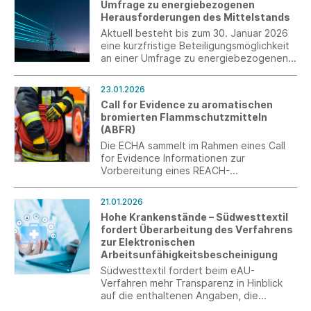
Umfrage zu energiebezogenen
Rechengrößen in der betrieblichen
Herausforderungen des Mittelstands
Altersversorgung 2026.
Aktuell besteht bis zum 30. Januar 2026
eine kurzfristige Beteiligungsmöglichkeit
an einer Umfrage zu energiebezogenen
Herausforderungen des Mittelstands im
dena-Projekt SET Inno Tandems. Die
23.01.2026
Ergebnisse unterstützen zukünftige
Call for Evidence zu aromatischen
Innovationskooperationen zwischen
bromierten Flammschutzmitteln
Mittelstand und Startups.
(ABFR)
Die ECHA sammelt im Rahmen eines Call
for Evidence Informationen zur
Vorbereitung eines REACH-
Beschränkungsvorschlags zu nicht-
polymeren aromatischen bromierten
21.01.2026
Flammschutzmitteln. Zur Vorbereitung
Hohe Krankenstände – Südwesttextil
einer Branchenstellungnahme bitten wir
fordert Überarbeitung des Verfahrens
um zeitnahe Rückmeldungen aus den
zur Elektronischen
Unternehmen.
Arbeitsunfähigkeitsbescheinigung
Südwesttextil fordert beim eAU-
Verfahren mehr Transparenz in Hinblick
auf die enthaltenen Angaben, die
Schaffung einer zusätzlichen Möglichkeit