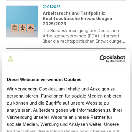
mittels eines „Push-Verfahrens“ für
21.01.2026
Arbeitgeber sowie die Vereinheitlichung
Arbeitsrecht und Tarifpolitik:
für gesetzlich und privat Versicherte.
Rechtspolitische Entwicklungen
2025/2026
Die Bundesvereinigung der Deutschen
Arbeitgeberverbände (BDA) informiert
über die rechtspolitischen Entwicklungen
2025 und 2026.
21.01.2026
Gesetz zur beschleunigten Planung
und Beschaffung für die Bundeswehr
(BwPBBG)
Der Deutsche Bundestag hat letzte
Diese Webseite verwendet Cookies
Woche das Gesetz zur beschleunigten
Wir verwenden Cookies, um Inhalte und Anzeigen zu
Planung und Beschaffung für die
Bundeswehr (BwPBBG) beschlossen und
personalisieren, Funktionen für soziale Medien anbieten
ist den Empfehlungen des
20.01.2026
zu können und die Zugriffe auf unsere Website zu
Fachausschusses gefolgt.
Michael Georgii von Zweigart &
analysieren. Außerdem geben wir Informationen zu Ihrer
Sawitzki gewinnt Wirtschaftspreis
Verwendung unserer Website an unsere Partner für
Sindolf
soziale Medien, Werbung und Analysen weiter. Unsere
Zum dritten Mal prämierten die Stadt
Partner führen diese Informationen möglicherweise mit
Sindelfingen und die