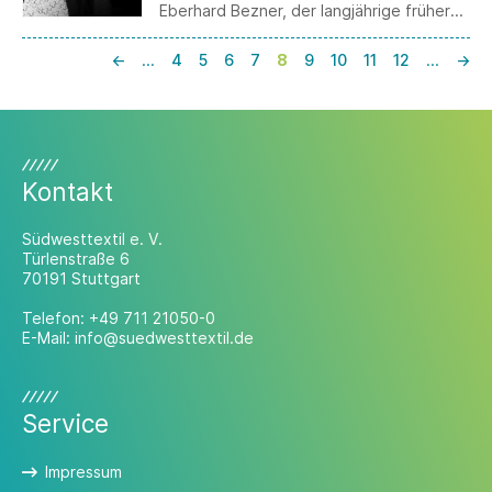
Eberhard Bezner, der langjährige frühere
Geschäftsführer und heutige
Mitgesellschafter der OLYMP Bezner KG
←
…
4
5
6
7
8
9
10
11
12
…
→
sowie Mitbegründer der OLYMP-Bezner-
Stiftung feierte am 31. Dezember 2025
seinen 90. Geburtstag.
Kontakt
Südwesttextil e. V.
Türlenstraße 6
70191 Stuttgart
Telefon:
+49 711 21050-0
E-Mail:
info@suedwesttextil.de
Service
Impressum