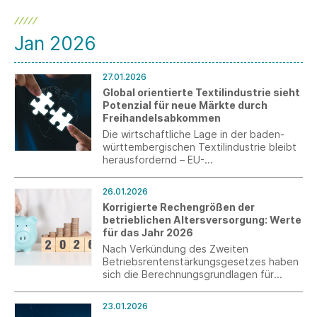
Jan 2026
27.01.2026
Global orientierte Textilindustrie sieht
Potenzial für neue Märkte durch
Freihandelsabkommen
Die wirtschaftliche Lage in der baden-
württembergischen Textilindustrie bleibt
herausfordernd – EU-
Freihandelsabkommen könnten wichtige
Wachstumsimpulse bewirken und sollten
26.01.2026
nicht ausgebremst werden.
Korrigierte Rechengrößen der
betrieblichen Altersversorgung: Werte
für das Jahr 2026
Nach Verkündung des Zweiten
Betriebsrentenstärkungsgesetzes haben
sich die Berechnungsgrundlagen für
Abfindungen von bAV-Anwartschaften
geändert. Aus diesem Grund informieren
23.01.2026
wir über die korrigierte Übersicht der