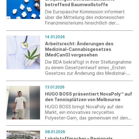
betreffend Baumwollstoffe
Die Europäische Kommission informiert
über die Mitteilung des indonesischen
Finanzministeriums hinsichtlich der
Einführung einer dreijährigen
Schutzmaßnahme zu Baumwollstoffen
14.01.2026
seit dem 10. Januar 2026.
Arbeitsrecht: Änderungen des
Medizinal-Cannabisgesetzes
(MedCanG) vorgesehen
Die BDA bekräftigt in ihrer Stellungnahme
zu einem Gesetzentwurf eines „Ersten
Gesetzes zur Änderung des Medizinal-
Cannabisgesetzes“ ihre Forderung zur
Anpassung der Regeln zur Ausstellung
13.01.2026
einer Arbeitsunfähigkeitsbescheinigung.
HUGO BOSS präsentiert NovaPoly™ auf
den Tennisplätzen von Melbourne
HUGO BOSS bringt NovaPoly auf den
Markt, ein innovatives recyceltes
Polyester-Garn, das gemeinsam mit den
beiden Lieferanten Jiaren Chemical
Recycling und NBC LLC entwickelt wurde.
08.01.2026
Lokalstoffmacher – Regionale