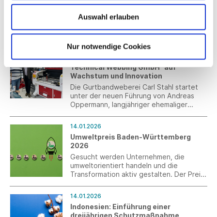
Das Bundesministerium für Wirtschaft und
Auswahl erlauben
Energie (BMWE) hat zur nationalen
Umsetzung des Industriestrompreises die
„Förderrichtlinie für Beihilfen für strom-
und handelsintensive Unternehmen zur
Nur notwendige Cookies
14.01.2026
Strompreisentlastung
Carl Stahl setzt als „Carl Stahl
(Industriestrompreis) für die
Technical Webbing GmbH“ auf
Abrechnungsjahre 2026 bis 2028“
Wachstum und Innovation
entworfen und konsultiert diese derzeit.
Die Gurtbandweberei Carl Stahl startet
unter der neuen Führung von Andreas
Oppermann, langjähriger ehemaliger
Geschäftsführender Gesellschafter der
Oppermann-Unternehmensgruppe,
14.01.2026
kraftvoll in das neue Jahr. Seit dem 1.
Umweltpreis Baden-Württemberg
Januar 2026 firmiert das Unternehmen als
2026
Carl Stahl Technical Webbing GmbH.
Gesucht werden Unternehmen, die
umweltorientiert handeln und die
Transformation aktiv gestalten. Der Preis
ist mit 10.000 Euro je Kategorie dotiert.
Bewerbungen können bis zum 2. Februar
14.01.2026
eingereicht werden.
Indonesien: Einführung einer
dreijährigen Schutzmaßnahme