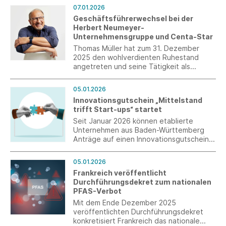
07.01.2026
Geschäftsführerwechsel bei der
Herbert Neumeyer-
Unternehmensgruppe und Centa-Star
Thomas Müller hat zum 31. Dezember
2025 den wohlverdienten Ruhestand
angetreten und seine Tätigkeit als
Geschäftsführer der Centa-Star
beendet. Zum 1. Januar 2026 übernimmt
05.01.2026
Herr Markus Ertel, der seit vielen Jahren
Innovationsgutschein „Mittelstand
sehr erfolgreich Heinrich Häussling führt,
trifft Start-ups“ startet
zusätzlich die
Geschäftsführungsverantwortung für
Seit Januar 2026 können etablierte
Centa-Star.
Unternehmen aus Baden-Württemberg
Anträge auf einen Innovationsgutschein
„Mittelstand trifft Start-ups“ bei der L-
Bank stellen.
05.01.2026
Frankreich veröffentlicht
Durchführungsdekret zum nationalen
PFAS-Verbot
Mit dem Ende Dezember 2025
veröffentlichten Durchführungsdekret
konkretisiert Frankreich das nationale