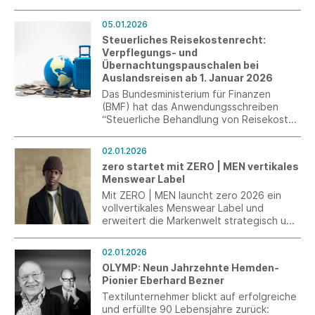
PFAS-Verbot. Der Rechtstext enthält
unter anderem Regelungen zu
05.01.2026
Definitionen, Ausnahmen für bestimmte
Steuerliches Reisekostenrecht:
Produktgruppen, Grenzwerte sowie
Verpflegungs- und
Übergangsfristen. Nachfolgend geben
Übernachtungspauschalen bei
wir einen Überblick über die wesentlichen
Auslandsreisen ab 1. Januar 2026
Inhalte.
Das Bundesministerium für Finanzen
(BMF) hat das Anwendungsschreiben
“Steuerliche Behandlung von Reisekosten
und Reisekostenvergütungen bei
betrieblich und beruflich veranlassten
02.01.2026
Auslandsreisen ab 1. Januar 2026“
zero startet mit ZERO | MEN vertikales
veröffentlicht.
Menswear Label
Mit ZERO | MEN launcht zero 2026 ein
vollvertikales Menswear Label und
erweitert die Markenwelt strategisch um
ein eigenständiges Herren-Segment.
02.01.2026
OLYMP: Neun Jahrzehnte Hemden-
Pionier Eberhard Bezner
Textilunternehmer blickt auf erfolgreiche
und erfüllte 90 Lebensjahre zurück: