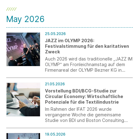
May 2026
25.05.2026
JAZZ im OLYMP 2026:
Festivalstimmung für den karitativen
Zweck
Auch 2026 wird das traditionelle „JAZZ IM
OLYMP“ am Fronleichnamstag auf dem
Firmenareal der OLYMP Bezner KG in
Bietigheim-Bissingen veranstaltet.
Festivalstimmung. Die Eintrittsgelder
21.05.2026
gehen an die von der OLYMP-Bezner-
Vorstellung BDI/BCG-Studie zur
Stiftung geförderten Projekte für Kinder
Circular Economy: Wirtschaftliche
und Jugendliche.
Potenziale für die Textilindustrie
Im Rahmen der IFAT 2026 wurde
vergangene Woche die gemeinsame
Studie von BDI und Boston Consulting
Group (BCG) „Wachstum,
Wettbewerbsfähigkeit und Resilienz –
19.05.2026
Chancen der Circular Economy für die