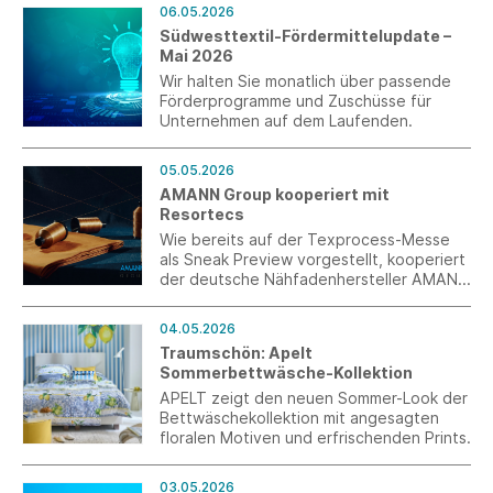
Smartphone oder Tablet nutzbar.
06.05.2026
Südwesttextil-Fördermittelupdate –
Mai 2026
Wir halten Sie monatlich über passende
Förderprogramme und Zuschüsse für
Unternehmen auf dem Laufenden.
05.05.2026
AMANN Group kooperiert mit
Resortecs
Wie bereits auf der Texprocess-Messe
als Sneak Preview vorgestellt, kooperiert
der deutsche Nähfadenhersteller AMANN
Group mit dem belgischen Unternehmen
Resortecs bei der Produktion
04.05.2026
hitzelöslicher Nähfäden nach dem
Traumschön: Apelt
Design-for-Disassembly-Ansatz.
Sommerbettwäsche-Kollektion
APELT zeigt den neuen Sommer-Look der
Bettwäschekollektion mit angesagten
floralen Motiven und erfrischenden Prints.
03.05.2026