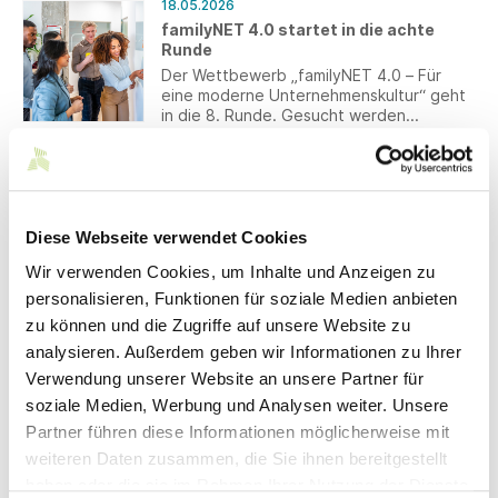
18.05.2026
Hero präsentiert.
familyNET 4.0 startet in die achte
Runde
Der Wettbewerb „familyNET 4.0 – Für
eine moderne Unternehmenskultur“ geht
in die 8. Runde. Gesucht werden
Unternehmen, die neue Wege in der
Arbeitswelt gehen – mit innovativer
17.05.2026
Führung, gelebter Vielfalt,
OLYMP sieht Nachhaltigkeit als
Gesundheitsförderung oder echter
unternehmerische Verantwortung
Vereinbarkeit.
Die OLYMP Bezner KG hat ihren
Diese Webseite verwendet Cookies
Nachhaltigkeitsbericht für das Jahr 2025
Wir verwenden Cookies, um Inhalte und Anzeigen zu
veröffentlicht. Der aktuelle Bericht ist ein
klares Bekenntnis zu unternehmerischer
personalisieren, Funktionen für soziale Medien anbieten
Verpflichtung in herausfordernden
zu können und die Zugriffe auf unsere Website zu
12.05.2026
Zeiten.
Sera Reflect und Isa Reflect: AMANNs
analysieren. Außerdem geben wir Informationen zu Ihrer
retroreflektierende Produktlösungen
Verwendung unserer Website an unsere Partner für
zum Nähen und Sticken
soziale Medien, Werbung und Analysen weiter. Unsere
Mit Sera Reflect und Isa Reflect erweitert
Partner führen diese Informationen möglicherweise mit
AMANN sein Portfolio um zwei innovative
Produkte für verbesserte Sichtbarkeit bei
weiteren Daten zusammen, die Sie ihnen bereitgestellt
schlechten Lichtverhältnissen.
haben oder die sie im Rahmen Ihrer Nutzung der Dienste