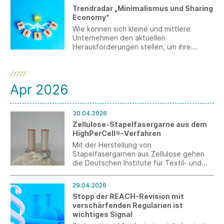
Trendradar „Minimalismus und Sharing
Economy“
Wie können sich kleine und mittlere
Unternehmen den aktuellen
Herausforderungen stellen, um ihre
Geschäftsmodelle zukunftsfähig
aufzusetzen? Wo kann Digitalisierung
dabei unterstützen? Antworten dazu gibt
der Trendradar, der relevante
Apr 2026
Entwicklungen frühzeitig identifiziert,
einordnet und konkrete
Handlungsoptionen für den Mittelstand
30.04.2026
aufzeigt.
Zellulose-Stapelfasergarne aus dem
HighPerCell®-Verfahren
Mit der Herstellung von
Stapelfasergarnen aus Zellulose gehen
die Deutschen Institute für Textil- und
Faserforschung (DITF) einen neuen Weg.
Auf Grundlage des an den DITF
29.04.2026
patentierten HighPerCell®-Verfahrens
Stopp der REACH-Revision mit
entstehen aus Zellulose-Endlosfilamenten
verschärfenden Regularien ist
hochwertige Textilgarne für den
wichtiges Signal
Bekleidungssektor. Projektpartner ist