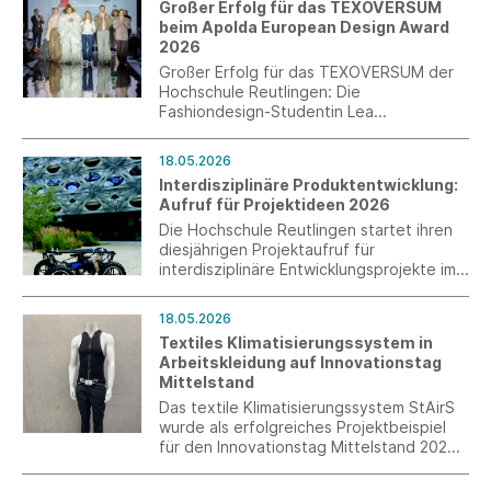
Großer Erfolg für das TEXOVERSUM
deutsche Industrie“ vorgestellt.
beim Apolda European Design Award
2026
Großer Erfolg für das TEXOVERSUM der
Hochschule Reutlingen: Die
Fashiondesign-Studentin Lea
Scheckenbach, aktuell im ersten
Semester des Masterstudiengangs
18.05.2026
Design, wurde beim Apolda European
Interdisziplinäre Produktentwicklung:
Design Award 2026 mit dem 3. Platz
Aufruf für Projektideen 2026
ausgezeichnet.
Die Hochschule Reutlingen startet ihren
diesjährigen Projektaufruf für
interdisziplinäre Entwicklungsprojekte im
Rahmen des Master-Studiengangs
„Interdisziplinäre Produktentwicklung“.
18.05.2026
Gesucht werden Unternehmen,
Textiles Klimatisierungssystem in
Forschungsinstitute Professoren und
Arbeitskleidung auf Innovationstag
Studierende mit aktuellen
Mittelstand
Herausforderungen aus
Produktentwicklung, Materialforschung,
Das textile Klimatisierungssystem StAirS
Nachhaltigkeit, Digitalisierung oder
wurde als erfolgreiches Projektbeispiel
verwandten Bereichen.
für den Innovationstag Mittelstand 2026
in Berlin ausgewählt und wird dort am 11.
Juni gemeinsam von DITF und der Firma