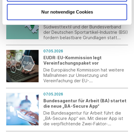
07.05.2026
Nur notwendige Cookies
Ökodesign-Verordnung: Industrie
fordert praxisnahe Umsetzung
Südwesttextil und der Bundesverband
der Deutschen Sportartikel-Industrie (BSI)
fordern belastbare Grundlagen statt
voreiliger Regulierung und warnen vor
einer Übertragung theoriebasierter
07.05.2026
Modellannahmen in verbindliche
EUDR: EU-Kommission legt
regulatorische Anforderungen.
Vereinfachungspaket vor
Die Europäische Kommission hat weitere
Maßnahmen zur Umsetzung und
Vereinfachung der EU-
Entwaldungsverordnung (EUDR)
veröffentlicht.
07.05.2026
Bundesagentur für Arbeit (BA) startet
die neue „BA-Secure App“
Die Bundesagentur für Arbeit führt die
„BA-Secure App“ ein. Mit dieser App ist
die verpflichtende Zwei-Faktor-
Authentifizierung (MFA) direkt auf dem