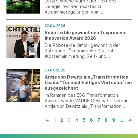
Letzte Woche wurde der Text des
Delegierten Rechtsaktes zu
Ausnahmeregelungen vom
Vernichtungsverbot gemäß der
Ökodesign-Verordnung im EU-Amtsblatt
22.04.2026
ohne Änderungen veröffentlicht.
Robotextile gewinnt den Texprocess
Innovation Award 2026
Die Robotexile GmbH gewinnt in der
Kategorie „Ökonomische Qualität
(Kostenminimierung, Zeit- und
Prozessoptimierung, Automatisierung)“
einen Texprocess Innovation Award 2026.
16.04.2026
Antje von Dewitz als „Transformation
Leader“ für nachhaltiges Wirtschaften
ausgezeichnet
Im Rahmen des ESG Transformation
Awards wurde VAUDE Geschäftsführerin
Antje von Dewitz als „Transformation
Leader“ ausgezeichnet. Der Preis wird
seit 2023 von der Unternehmensberatung
←
1
2
3
4
5
6
7
8
9
…
→
Consileon in Frankfurt vergeben.
Ausgezeichnet werden Initiativen, die
nachhaltige Transformation wirksam