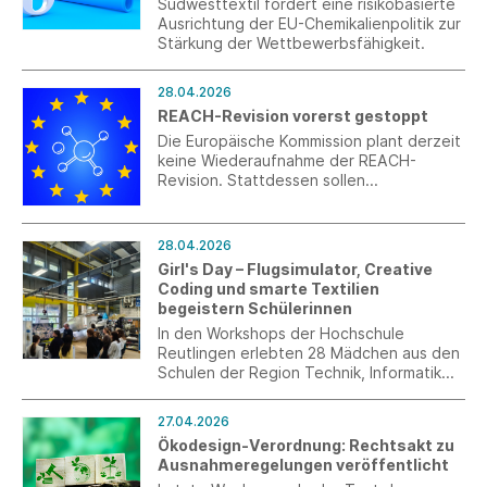
auch die Firma Gebr. Otto
Südwesttextil fordert eine risikobasierte
Baumwollfeinzwirnerei GmbH & Co. KG.
Ausrichtung der EU-Chemikalienpolitik zur
Stärkung der Wettbewerbsfähigkeit.
28.04.2026
REACH-Revision vorerst gestoppt
Die Europäische Kommission plant derzeit
keine Wiederaufnahme der REACH-
Revision. Stattdessen sollen
Vereinfachung, Modernisierung und
Durchsetzung im bestehenden
Rechtsrahmen im Vordergrund stehen.
28.04.2026
Girl's Day – Flugsimulator, Creative
Coding und smarte Textilien
begeistern Schülerinnen
In den Workshops der Hochschule
Reutlingen erlebten 28 Mädchen aus den
Schulen der Region Technik, Informatik
und Textiltechnologie zum Anfassen.
27.04.2026
Ökodesign-Verordnung: Rechtsakt zu
Ausnahmeregelungen veröffentlicht