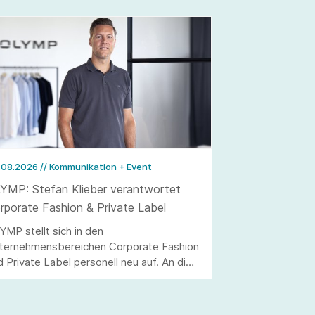
.08.2026
// Kommunikation + Event
YMP: Stefan Klieber verantwortet
rporate Fashion & Private Label
YMP stellt sich in den
ternehmensbereichen Corporate Fashion
d Private Label personell neu auf. An die
elle von Andreas Telahr rückt der
rtriebsprofi Stefan Klieber, der künftig
e Geschäftseinheiten Corporate Fashion