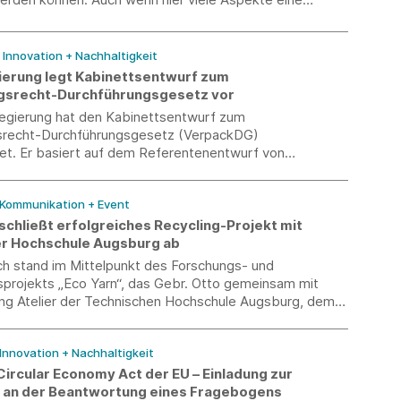
le spielen, sind insbesondere bei Führungskräften auch
nreize sinnvoll.
/ Innovation + Nachhaltigkeit
erung legt Kabinettsentwurf zum
gsrecht-Durchführungsgesetz vor
egierung hat den Kabinettsentwurf zum
recht-Durchführungsgesetz (VerpackDG)
et. Er basiert auf dem Referentenentwurf von
25 und setzt damit die Vorgaben der EU-
verordnung (EU) 2025/40 um. Im Vergleich zum
 Kommunikation + Event
ntwurf gibt es einige Änderungen.
schließt erfolgreiches Recycling-Projekt mit
r Hochschule Augsburg ab
h stand im Mittelpunkt des Forschungs- und
sprojekts „Eco Yarn“, das Gebr. Otto gemeinsam mit
ng Atelier der Technischen Hochschule Augsburg, dem
ietwäschespezialisten Schwob AG und der
chen Weberei Weseta durchgeführt hat.
 Innovation + Nachhaltigkeit
ircular Economy Act der EU – Einladung zur
 an der Beantwortung eines Fragebogens