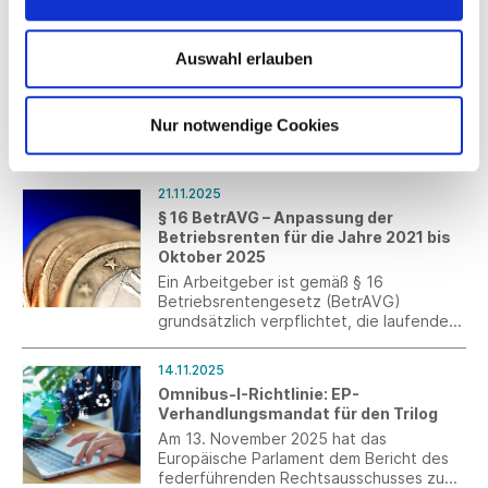
24.11.2025
Auswahl erlauben
UNIQUE COTTON von SCHIESSER
Mit UNIQUE COTTON erweitert
SCHIESSER die erfolgreiche Kollektion
Nur notwendige Cookies
INNOVATION um eine Wäschelösung auf
Baumwollbasis, die sich spürbar an
unterschiedliche Lebenssituationen und
Körperformen anpasst.
21.11.2025
§ 16 BetrAVG – Anpassung der
Betriebsrenten für die Jahre 2021 bis
Oktober 2025
Ein Arbeitgeber ist gemäß § 16
Betriebsrentengesetz (BetrAVG)
grundsätzlich verpflichtet, die laufenden
Leistungen der betrieblichen
Altersversorgung alle drei Jahre zu
14.11.2025
überprüfen und nach billigem Ermessen
Omnibus-I-Richtlinie: EP-
über eine Anpassung zu entscheiden. Ein
Verhandlungsmandat für den Trilog
Hilfsmittel für diese Entscheidung ist die
Entwicklung des jeweiligen
Am 13. November 2025 hat das
Verbraucherpreisindexes.
Europäische Parlament dem Bericht des
federführenden Rechtsausschusses zum