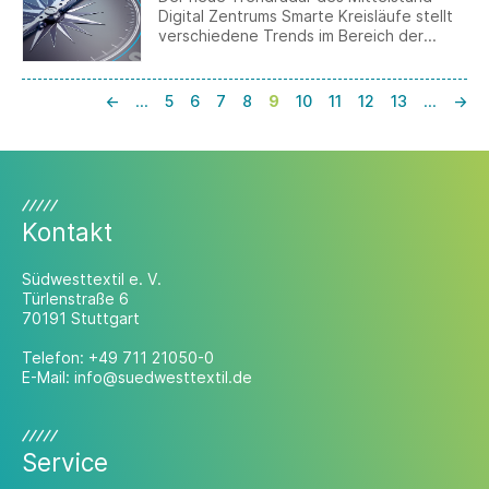
Digital Zentrums Smarte Kreisläufe stellt
verschiedene Trends im Bereich der
Künstlichen Intelligenz vor – von AI-
Avataren oder Bots über Explainable AI
(XAI) bis Generatives Design.
←
…
5
6
7
8
9
10
11
12
13
…
→
Kontakt
Südwesttextil e. V.
Türlenstraße 6
70191 Stuttgart
Telefon:
+49 711 21050-0
E-Mail:
info@suedwesttextil.de
Service