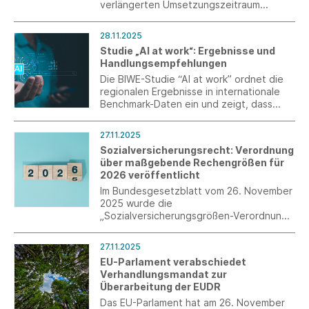
verlängerten Umsetzungszeitraum
dringend nutzen, um die Verordnung
praxistauglich auszugestalten.
28.11.2025
Studie „AI at work“: Ergebnisse und
Handlungsempfehlungen
Die BIWE-Studie “AI at work” ordnet die
regionalen Ergebnisse in internationale
Benchmark-Daten ein und zeigt, dass
viele Unternehmen aus Industrie und
Produktion in Baden-Württemberg bereits
27.11.2025
von Künstlicher Intelligenz profitieren,
Sozialversicherungsrecht: Verordnung
offenbart aber auch ungenutzte
über maßgebende Rechengrößen für
Potenziale.
2026 veröffentlicht
Im Bundesgesetzblatt vom 26. November
2025 wurde die
„Sozialversicherungsgrößen-Verordnung
2026“ verkündet, die zum 1. Januar 2026
in Kraft tritt.
27.11.2025
EU-Parlament verabschiedet
Verhandlungsmandat zur
Überarbeitung der EUDR
Das EU-Parlament hat am 26. November