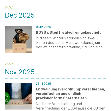
Dec 2025
01.12.2025
BOSS x Steiff: stilvoll eingekuschelt
In diesem Winter vereinen sich zwei
Ikonen deutscher Handwerkskunst, um
der Weihnachtszeit Wärme, Stil und eine
Prise spielerischer Magie zu verleihen.
BOSS und Steiff präsentieren BOSS x
Steiff – eine exklusive Zusammenarbeit,
bei der die charakteristische, gehobene
BOSS-Ästhetik auf den zeitlosen Charme
Nov 2025
der legendären Steiff-Teddybären trifft,
unverkennbar mit dem Markenzeichen
„Knopf im Ohr“.
28.11.2025
Entwaldungsverordnung: verschieben,
vereinfachen und endlich
praxiskonform überarbeiten
Nach der Verschiebung und
Vereinfachung der EUDR muss die EU den