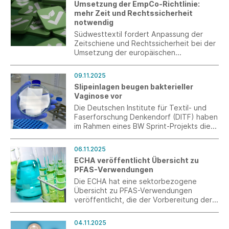
Umsetzung der EmpCo-Richtlinie:
mehr Zeit und Rechtssicherheit
notwendig
Südwesttextil fordert Anpassung der
Zeitschiene und Rechtssicherheit bei der
Umsetzung der europäischen
Empowering Consumers (EmpCo)-
Richtlinie.
09.11.2025
Slipeinlagen beugen bakterieller
Vaginose vor
Die Deutschen Institute für Textil- und
Faserforschung Denkendorf (DITF) haben
im Rahmen eines BW Sprint-Projekts die
Grundlagen für die Entwicklung einer
Slipeinlage geschaffen, die die
06.11.2025
Gesunderhaltung des vaginalen Milieus
ECHA veröffentlicht Übersicht zu
unterstützt und einer bakteriellen
PFAS-Verwendungen
Vaginose vorbeugen kann.
Die ECHA hat eine sektorbezogene
Übersicht zu PFAS-Verwendungen
veröffentlicht, die der Vorbereitung der
Konsultation im Frühjahr 2026 dient.
04.11.2025