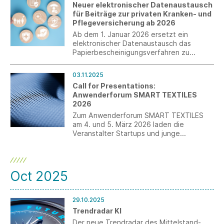
Neuer elektronischer Datenaustausch
für Beiträge zur privaten Kranken- und
Pflegeversicherung ab 2026
Ab dem 1. Januar 2026 ersetzt ein
elektronischer Datenaustausch das
Papierbescheinigungsverfahren zu
privaten Kranken- und
Pflegeversicherungsbeiträgen.
03.11.2025
Call for Presentations:
Anwenderforum SMART TEXTILES
2026
Zum Anwenderforum SMART TEXTILES
am 4. und 5. März 2026 laden die
Veranstalter Startups und junge
Unternehmen mit einem Call for
Presentations dazu ein, ihre Innovationen
einem Fachpublikum aus Unternehmen,
Forschung und Entwicklung zu
Oct 2025
präsentieren.
29.10.2025
Trendradar KI
Der neue Trendradar des Mittelstand-