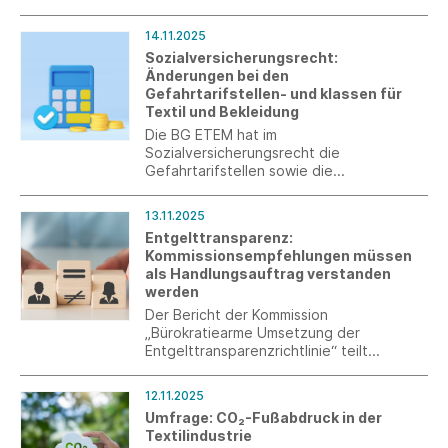
Omnibus-I-Paket zugestimmt. Die
Trilogverhandlungen haben diese Woche
14.11.2025
begonnen.
Sozialversicherungsrecht:
Änderungen bei den
Gefahrtarifstellen- und klassen für
Textil und Bekleidung
Die BG ETEM hat im
Sozialversicherungsrecht die
Gefahrtarifstellen sowie die
Gefahrklassen für den Bereich Textil und
Bekleidung ab 2027 überarbeitet.
13.11.2025
Entgelttransparenz:
Kommissionsempfehlungen müssen
als Handlungsauftrag verstanden
werden
Der Bericht der Kommission
„Bürokratiearme Umsetzung der
Entgelttransparenzrichtlinie“ teilt
wichtige Forderungen von Südwesttextil,
muss aber in verbindliche
12.11.2025
Handlungsanleitungen überführt werden.
Umfrage: CO₂-Fußabdruck in der
Textilindustrie