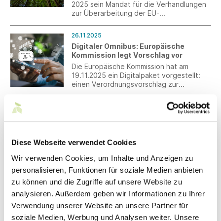
2025 sein Mandat für die Verhandlungen
zur Überarbeitung der EU-
Entwaldungsverordnung (EUDR)
verabschiedet und sich dem
26.11.2025
Ratsvorschlag vom 19. November 2025
Digitaler Omnibus: Europäische
weitestgehend angeschlossen.
Kommission legt Vorschlag vor
Die Europäische Kommission hat am
19.11.2025 ein Digitalpaket vorgestellt:
einen Verordnungsvorschlag zur
Änderung zahlreicher Digitalregeln, die
Einführung eines „European business
25.11.2025
wallet“ und eine Mitteilung zur Strategie
Kübler Reforce Workwear der neuen
für eine Datenunion.
Generation
Mit seiner neuen, auf der Messe A+A
Diese Webseite verwendet Cookies
erstmals vorgestellten
WorkwearKollektion fängt Kübler den
Wir verwenden Cookies, um Inhalte und Anzeigen zu
Zeitgeist ein. Kübler Reforce kombiniert
personalisieren, Funktionen für soziale Medien anbieten
Funktionalität und Nachhaltigkeit mit
25.11.2025
zu können und die Zugriffe auf unsere Website zu
stringentem, dynamischem Design auf
Lohnsteuer: Steuerliche Behandlung
neue Weise.
analysieren. Außerdem geben wir Informationen zu Ihrer
Aufladen eines Elektrofahrzeuges
Verwendung unserer Website an unsere Partner für
Das Bundesministerium der Finanzen hat
soziale Medien, Werbung und Analysen weiter. Unsere
ein BMF-Schreiben zur Steuerbefreiung