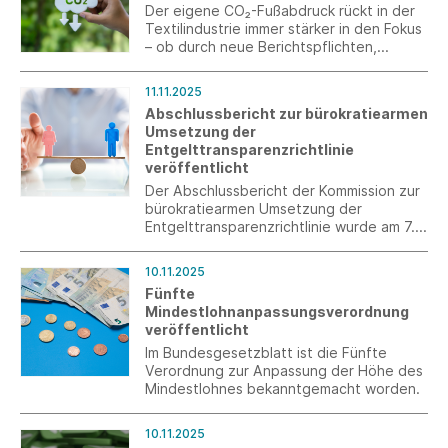
Der eigene CO₂-Fußabdruck rückt in der
Textilindustrie immer stärker in den Fokus
– ob durch neue Berichtspflichten,
steigende Kundenerwartungen oder
selbst gesetzte Nachhaltigkeitsziele. Mit
11.11.2025
unserer Kurzumfrage möchten wir
Abschlussbericht zur bürokratiearmen
herausfinden, wie unsere
Umsetzung der
Mitgliedsunternehmen mit dem Thema
Entgelttransparenzrichtlinie
aktuell umgehen, welche Erfahrungen sie
veröffentlicht
dabei gesammelt haben und wo der
größte Bedarf an Unterstützung gesehen
Der Abschlussbericht der Kommission zur
wird.
bürokratiearmen Umsetzung der
Entgelttransparenzrichtlinie wurde am 7.
November 2025 an Bundesministerin Karin
Prien übergeben.
10.11.2025
Fünfte
Mindestlohnanpassungsverordnung
veröffentlicht
Im Bundesgesetzblatt ist die Fünfte
Verordnung zur Anpassung der Höhe des
Mindestlohnes bekanntgemacht worden.
10.11.2025