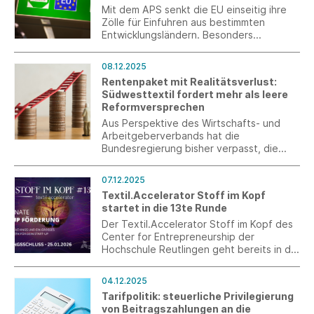
Mit dem APS senkt die EU einseitig ihre
Zölle für Einfuhren aus bestimmten
Entwicklungsländern. Besonders
begünstigt werden die ärmsten Länder
der Welt (LDC) und Länder mit guten
08.12.2025
Fortschritten im Nachhaltigkeitsbereich
Rentenpaket mit Realitätsverlust:
(APS+). Alle zehn Jahre wird die APS-
Südwesttextil fordert mehr als leere
Verordnung überarbeitet. Jetzt ist es
Reformversprechen
wieder soweit: EU-Kommission, -
Parlament und -Rat haben sich nach
Aus Perspektive des Wirtschafts- und
langen Beratungen endlich auf eine
Arbeitgeberverbands hat die
gemeinsame Linie verständigt.
Bundesregierung bisher verpasst, die
versprochenen Reformen für das
Sozialsystem anzustoßen.
07.12.2025
Textil.Accelerator Stoff im Kopf
startet in die 13te Runde
Der Textil.Accelerator Stoff im Kopf des
Center for Entrepreneurship der
Hochschule Reutlingen geht bereits in die
13te Runde. Das viermonatige Programm
bietet textilbegeisterten Gründerinnen
04.12.2025
und Gründern eine einzigartige
Tarifpolitik: steuerliche Privilegierung
Gelegenheit, ihre Ideen im Bereich
von Beitragszahlungen an die
Textilgründung weiterzuentwickeln.