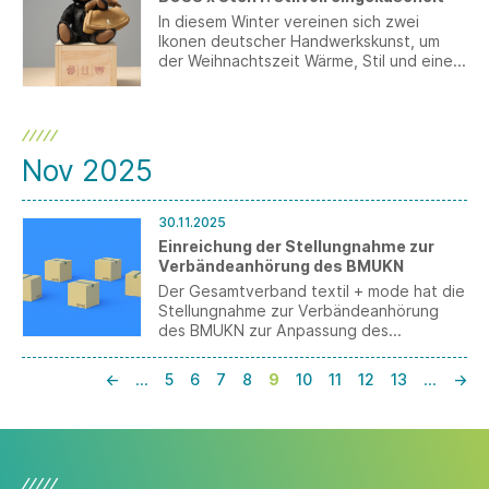
In diesem Winter vereinen sich zwei
Ikonen deutscher Handwerkskunst, um
der Weihnachtszeit Wärme, Stil und eine
Prise spielerischer Magie zu verleihen.
BOSS und Steiff präsentieren BOSS x
Steiff – eine exklusive Zusammenarbeit,
bei der die charakteristische, gehobene
BOSS-Ästhetik auf den zeitlosen Charme
Nov 2025
der legendären Steiff-Teddybären trifft,
unverkennbar mit dem Markenzeichen
„Knopf im Ohr“.
30.11.2025
Einreichung der Stellungnahme zur
Verbändeanhörung des BMUKN
Der Gesamtverband textil + mode hat die
Stellungnahme zur Verbändeanhörung
des BMUKN zur Anpassung des
Verpackungsrechts an die EU-
Verpackungsverordnung (EU) 2024/40 am
←
…
5
6
7
8
9
10
11
12
13
…
→
1. Dezember 2025 eingereicht.