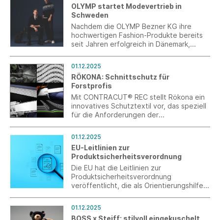
OLYMP startet Modevertrieb in
Schweden
Nachdem die OLYMP Bezner KG ihre
hochwertigen Fashion-Produkte bereits
seit Jahren erfolgreich in Dänemark,
Norwegen und Finnland etabliert hat,
rücken die nordischen Länder mit der
01.12.2025
Expansion nach Schweden ab 2026
RÖKONA: Schnittschutz für
verstärkt in den strategischen
Forstprofis
Vertriebsfokus.
Mit CONTRACUT® REC stellt Rökona ein
innovatives Schutztextil vor, das speziell
für die Anforderungen der
Forstwirtschaft entwickelt wurde.
01.12.2025
EU-Leitlinien zur
Produktsicherheitsverordnung
Die EU hat die Leitlinien zur
Produktsicherheitsverordnung
veröffentlicht, die als Orientierungshilfe
dienen sollen, aber keine
rechtsverbindlichen
01.12.2025
Handlungsempfehlungen sind.
BOSS x Steiff: stilvoll eingekuschelt