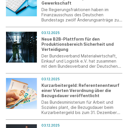
Gewerkschaft
Die Regierungsfraktionen haben im
Finanzausschuss des Deutschen
Bundestags zwölf Änderungsanträge zum
Steueränderungsgesetz eingebracht.
Darunter fällt die steuerliche
03.12.2025
Privilegierung von Beitragszahlungen an
Neue B2B-Plattform für den
die Gewerkschaft.
Produktionsbereich Sicherheit und
Verteidigung
Der Bundesverband Materialwirtschaft,
Einkauf und Logistik e.V. hat zusammen
mit dem Bundesverband der Deutschen
Sicherheits- und Verteidigungsindustrie
e.V., gefördert durch das
03.12.2025
Bundeswirtschaftsministerium, eine B2B-
Kurzarbeitergeld: Referentenentwurf
Plattform eingerichtet.
einer Vierten Verordnung über die
Bezugsdauer veröffentlicht
Das Bundesministerium für Arbeit und
Soziales plant, die Bezugsdauer beim
Kurzarbeitergeld bis zum 31. Dezember
2026 auf bis zu 24 Monate zu verlängern.
03.12.2025