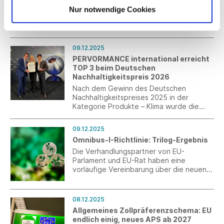
die geplanten Südwesttextil-Termine im
Nur notwendige Cookies
Jahr 2026.
09.12.2025
PERVORMANCE international erreicht
TOP 3 beim Deutschen
Nachhaltigkeitspreis 2026
Nach dem Gewinn des Deutschen
Nachhaltigkeitspreises 2025 in der
Kategorie Produkte – Klima wurde die
PERVORMANCE international GmbH in
diesem Jahr in der Kategorie
09.12.2025
Unternehmen – Gesundheit und Soziales /
Omnibus-I-Richtlinie: Trilog-Ergebnis
Medizintechnik nominiert – und erzielte
auf Anhieb eine TOP 3-Platzierung. Bei
Die Verhandlungspartner von EU-
der feierlichen Verleihung wurde das
Parlament und EU-Rat haben eine
Ulmer Unternehmen als Finalist
vorläufige Vereinbarung über die neuen
ausgezeichnet.
Anforderungen an die CSRD-
Nachhaltigkeitsberichterstattungsrichtlini
e und EU-Lieferkettenrichtlinie (CSDDD)
08.12.2025
erzielt.
Allgemeines Zollpräferenzschema: EU
endlich einig, neues APS ab 2027