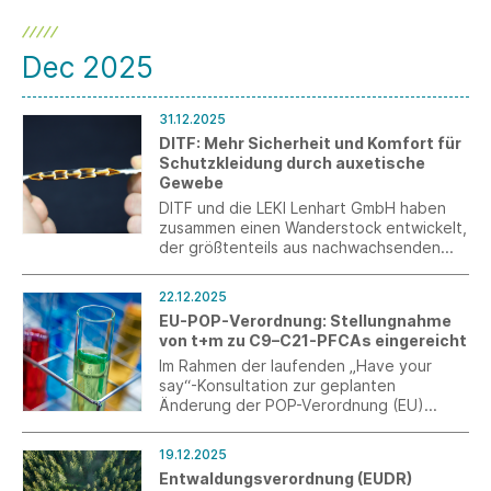
Dec 2025
31.12.2025
DITF: Mehr Sicherheit und Komfort für
Schutzkleidung durch auxetische
Gewebe
DITF und die LEKI Lenhart GmbH haben
zusammen einen Wanderstock entwickelt,
der größtenteils aus nachwachsenden
Rohstoffen besteht. Das fertige Produkt
zeigt, dass nachhaltige Materialien auch
22.12.2025
in der Outdoor-Branche eine hohe
EU-POP-Verordnung: Stellungnahme
Leistungsfähigkeit bieten.
von t+m zu C9–C21-PFCAs eingereicht
Im Rahmen der laufenden „Have your
say“-Konsultation zur geplanten
Änderung der POP-Verordnung (EU)
2019/1021 wurde eine Stellungnahme zu
C9-C21-PFCAs, deren Salzen und
19.12.2025
verwandten Verbindungen eingereicht.
Entwaldungsverordnung (EUDR)
Die Stellungnahme basiert auf der im t+m-