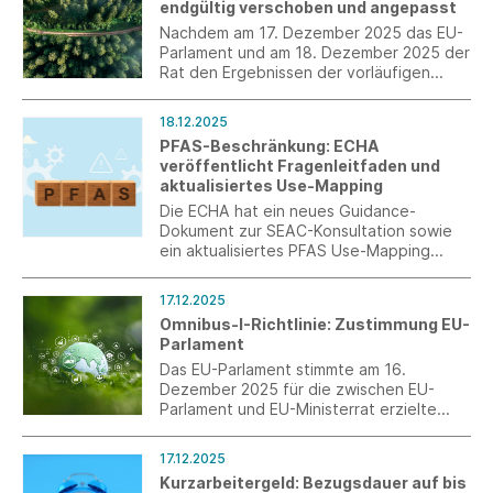
endgültig verschoben und angepasst
Arbeitskreis Umwelt abgestimmten
Verbandsposition und ist beigefügt.
Nachdem am 17. Dezember 2025 das EU-
Parlament und am 18. Dezember 2025 der
Rat den Ergebnissen der vorläufigen
politischen Einigung vom 10. Dezember
2025 zugestimmt haben, ist die erneute
18.12.2025
einjährige Verschiebung und die
PFAS-Beschränkung: ECHA
inhaltliche Anpassung der
veröffentlicht Fragenleitfaden und
Entwaldungsverordnung (EUDR) sicher.
aktualisiertes Use-Mapping
Die ECHA hat ein neues Guidance-
Dokument zur SEAC-Konsultation sowie
ein aktualisiertes PFAS Use-Mapping
veröffentlicht. Das Mapping enthält eine
präzisere sektorale Zuordnung textiler
17.12.2025
Anwendungen, insbesondere im Bereich
Omnibus-I-Richtlinie: Zustimmung EU-
der technischen Textilien.
Parlament
Das EU-Parlament stimmte am 16.
Dezember 2025 für die zwischen EU-
Parlament und EU-Ministerrat erzielte
vorläufige Einigung zur Omnibus-I-
Richtlinie zur Vereinfachung der EU-
17.12.2025
Lieferkettenrichtlinie (CSDDD) und der
Kurzarbeitergeld: Bezugsdauer auf bis
Nachhaltigkeitsberichterstattungsrichtlini