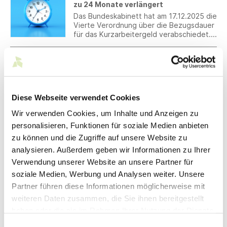
zu 24 Monate verlängert
e (CSRD).
Das Bundeskabinett hat am 17.12.2025 die
Vierte Verordnung über die Bezugsdauer
für das Kurzarbeitergeld verabschiedet.
Die Bezugsdauer für das
Kurzarbeitergeld ist auf bis zu 24 Monate
16.12.2025
verlängert.
VAUDE: 40 Jubilar*innen bei
Weihnachtsfeier geehrt
In festlicher Atmosphäre und bei mildem
Diese Webseite verwendet Cookies
Winterwetter feierte VAUDE den
traditionellen Unternehmenstag mit
Wir verwenden Cookies, um Inhalte und Anzeigen zu
anschließender Weihnachtsfeier. Im
personalisieren, Funktionen für soziale Medien anbieten
Mittelpunkt der Feier standen auch die 40
15.12.2025
Jubilar*innen, die für insgesamt mehr als
zu können und die Zugriffe auf unsere Website zu
Statt Wirtschaftswende droht
845 Jahre Betriebszugehörigkeit geehrt
analysieren. Außerdem geben wir Informationen zu Ihrer
Strukturbruch: Zeit zu Handeln
wurden. Nach einem anspruchsvollen Jahr
Verwendung unserer Website an unsere Partner für
wurde das starke Miteinander gefeiert,
Die wirtschaftliche Lage in der baden-
das VAUDE seit vielen Jahren prägt.
württembergischen Textilindustrie bleibt
soziale Medien, Werbung und Analysen weiter. Unsere
herausfordernd. Südwesttextil fordert
Partner führen diese Informationen möglicherweise mit
ein konsolidiertes Handeln zugunsten der
weiteren Daten zusammen, die Sie ihnen bereitgestellt
Zukunftsfähigkeit des Landes.
15.12.2025
haben oder die sie im Rahmen Ihrer Nutzung der Dienste
Mustang präsentiert neue Fall/Winter
gesammelt haben.
2026-Kollektion
Einwilligungsauswahl