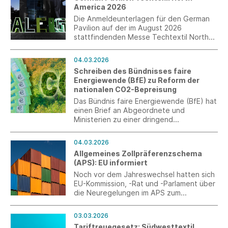
America 2026
Die Anmeldeunterlagen für den German
Pavilion auf der im August 2026
stattfindenden Messe Techtextil North
America liegen vor. Anmeldungen sind bis
3. April 2026 möglich.
04.03.2026
Schreiben des Bündnisses faire
Energiewende (BfE) zu Reform der
nationalen CO2-Bepreisung
Das Bündnis faire Energiewende (BfE) hat
einen Brief an Abgeordnete und
Ministerien zu einer dringend
notwendigen Reform der nationalen CO2-
Bepreisung gesendet. Möglichkeiten
04.03.2026
dazu wären eine wesentliche
Allgemeines Zollpräferenzschema
Verbesserung der Verordnung über
(APS): EU informiert
Maßnahmen zur Vermeidung von Carbon-
Leakage oder eine gezielte Regelung für
Noch vor dem Jahreswechsel hatten sich
CO2 aus dem Einsatz von Brennstoffen
EU-Kommission, -Rat und -Parlament über
für industrielle Prozesswärme.
die Neuregelungen im APS zum
Jahresbeginn 2027 verständigt. Jetzt
informiert die Generaldirektion Handel
03.03.2026
der EU-Kommission über weitere
Tariftreuegesetz: Südwesttextil