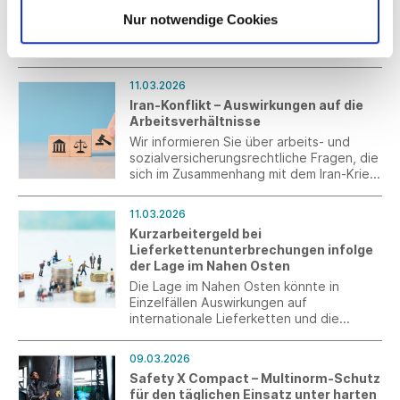
im Rahmen der Ökodesign-Verordnung
Südwesttextil fordert angesichts der
Nur notwendige Cookies
sowie des Digitalen Produktpasses (DPP)
wirtschaftlichen Herausforderungen der
beizutragen.
Textil- und Bekleidungsindustrie zügige
Koalitionsverhandlungen.
11.03.2026
Iran-Konflikt – Auswirkungen auf die
Arbeitsverhältnisse
Wir informieren Sie über arbeits- und
sozialversicherungsrechtliche Fragen, die
sich im Zusammenhang mit dem Iran-Krieg,
insbesondere dem gesperrten Luftraum,
stellen können.
11.03.2026
Kurzarbeitergeld bei
Lieferkettenunterbrechungen infolge
der Lage im Nahen Osten
Die Lage im Nahen Osten könnte in
Einzelfällen Auswirkungen auf
internationale Lieferketten und die
Auftragslage von Unternehmen haben –
auch in Baden-Württemberg sind
09.03.2026
Arbeitsausfälle nicht auszuschließen. Die
Safety X Compact – Multinorm-Schutz
Arbeitsagentur informiert über das
für den täglichen Einsatz unter harten
Kurzarbeitergeld als bewährtes