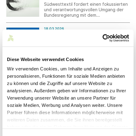
Substitutionsmöglichkeiten deutlich.
Südwesttextil fordert einen fokussierten
und verantwortungsvollen Umgang der
Bundesregierung mit dem
Sondervermögen sowie eine Verknüpfung
mit Reformen.
18.03.2026
EU-Zwangsarbeitsverordnung
Die Europäische Union wird ab dem 14.
Dezember 2027 verbieten, dass
Produkte, die mit Zwangsarbeit
hergestellt wurden, auf den EU-Markt
Diese Webseite verwendet Cookies
gebracht oder aus der EU exportiert
Wir verwenden Cookies, um Inhalte und Anzeigen zu
werden dürfen. Unternehmen müssen
16.03.2026
damit rechnen, dass Produkte bei
personalisieren, Funktionen für soziale Medien anbieten
OLYMP sichert sich Rechte an der
begründetem Verdacht von den
zu können und die Zugriffe auf unsere Website zu
Hemden- und Blusenmarke Eterna
Behörden überprüft werden.
analysieren. Außerdem geben wir Informationen zu Ihrer
Die OLYMP Bezner-
Gruppe hat sämtliche Markenrechte,
Verwendung unserer Website an unsere Partner für
insbesondere jene an der Kernmarke
soziale Medien, Werbung und Analysen weiter. Unsere
ETERNA, von
Partner führen diese Informationen möglicherweise mit
der Eterna Mode GmbH erworben. Der
16.03.2026
Hemden- und Blusenspezialist hatte Mitte
weiteren Daten zusammen, die Sie ihnen bereitgestellt
Nichtraucherschutz – Pflichten von
Dezember 2025 Insolvenz anmeldet und
haben oder die sie im Rahmen Ihrer Nutzung der Dienste
Arbeitgebern, Neuerungen ab Juni
vor Kurzem die Einstellung des
2026
gesammelt haben.
Geschäftsbetriebs zum Sommer 2026
Einwilligungsauswahl