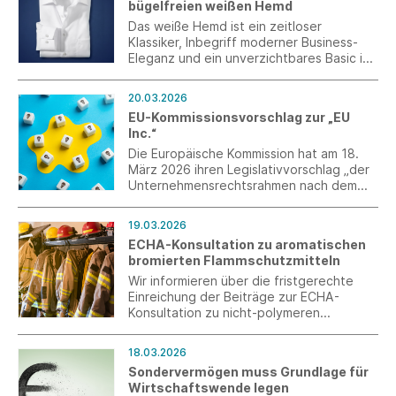
bügelfreien weißen Hemd
Das weiße Hemd ist ein zeitloser
Klassiker, Inbegriff moderner Business-
Eleganz und ein unverzichtbares Basic in
jedem Kleiderschrank. Die bügelfreie
Variante macht es besonders pflegeleicht
20.03.2026
und sorgt für einen stets faltenfreien
EU-Kommissionsvorschlag zur „EU
Auftritt. Die besten Exemplare dieses
Inc.“
Segments stammen laut aktuellem
Hemden-Test des Wochenmagazins
Die Europäische Kommission hat am 18.
„Stern“ von OLYMP.
März 2026 ihren Legislativvorschlag „der
Unternehmensrechtsrahmen nach dem
28. Regime – EU Inc.“ präsentiert.
19.03.2026
ECHA-Konsultation zu aromatischen
bromierten Flammschutzmitteln
Wir informieren über die fristgerechte
Einreichung der Beiträge zur ECHA-
Konsultation zu nicht-polymeren
aromatischen Flammschutzmitteln
(ABFRs). Die Rückmeldung bezieht sich
18.03.2026
auf DBDPE in bestimmten technischen
Sondervermögen muss Grundlage für
Textilanwendungen und macht
Wirtschaftswende legen
insbesondere die begrenzten