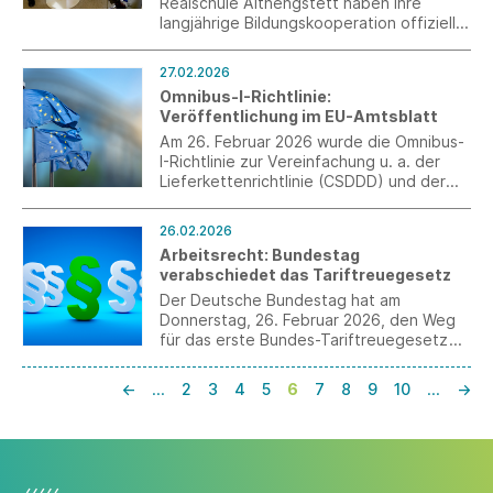
Realschule Althengstett haben ihre
langjährige Bildungskooperation offiziell
erneuert. Mit der Unterzeichnung der
neuen Vereinbarung bekräftigen beide
27.02.2026
Partner ihr gemeinsames Ziel,
Omnibus-I-Richtlinie:
Schülerinnen und Schüler frühzeitig und
Veröffentlichung im EU-Amtsblatt
praxisnah auf den
Berufsorientierungsprozess
Am 26. Februar 2026 wurde die Omnibus-
vorzubereiten.
I-Richtlinie zur Vereinfachung u. a. der
Lieferkettenrichtlinie (CSDDD) und der
Nachhaltigkeitsberichterstattungsrichtlini
e (CSRD) im EU-Amtsblatt veröffentlicht
26.02.2026
Arbeitsrecht: Bundestag
verabschiedet das Tariftreuegesetz
Der Deutsche Bundestag hat am
Donnerstag, 26. Februar 2026, den Weg
für das erste Bundes-Tariftreuegesetz
(21/1941) frei gemacht.
←
…
2
3
4
5
6
7
8
9
10
…
→