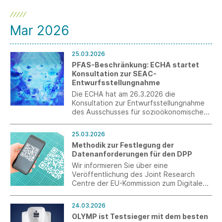
Mar 2026
25.03.2026
PFAS-Beschränkung: ECHA startet
Konsultation zur SEAC-
Entwurfsstellungnahme
Die ECHA hat am 26.3.2026 die
Konsultation zur Entwurfsstellungnahme
des Ausschusses für sozioökonomische
Analyse (SEAC) zum
Beschränkungsvorschlag für per- und
25.03.2026
polyfluorierte Alkylsubstanzen (PFAS)
Methodik zur Festlegung der
unter REACH gestartet. Die Konsultation
Datenanforderungen für den DPP
läuft bis zum 25. Mai 2026. Ebenfalls
verfügbar ist nun die Stellungnahme des
Wir informieren Sie über eine
Ausschusses für Risikobeurteilung (RAC).
Veröffentlichung des Joint Research
Centre der EU-Kommission zum Digitalen
Produktpass (DPP).
24.03.2026
OLYMP ist Testsieger mit dem besten