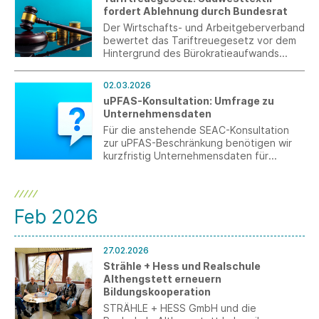
Detailfragen.
fordert Ablehnung durch Bundesrat
Der Wirtschafts- und Arbeitgeberverband
bewertet das Tariftreuegesetz vor dem
Hintergrund des Bürokratieaufwands
kritisch.
02.03.2026
uPFAS-Konsultation: Umfrage zu
Unternehmensdaten
Für die anstehende SEAC-Konsultation
zur uPFAS-Beschränkung benötigen wir
kurzfristig Unternehmensdaten für
TULAC und Technische Textilien. Um die
Betroffenheit der deutschen
Textilindustrie gegenüber dem SEAC
belastbar und quantitativ darstellen zu
Feb 2026
können, benötigen wir aktuelle Daten aus
den Unternehmen. Sie können bis zum 27.
März 2026 mitmachen.
27.02.2026
Strähle + Hess und Realschule
Althengstett erneuern
Bildungskooperation
STRÄHLE + HESS GmbH und die