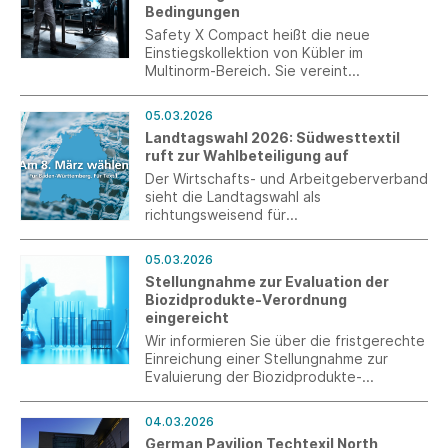
Bedingungen
Instrument.
Safety X Compact heißt die neue
Einstiegskollektion von Kübler im
Multinorm-Bereich. Sie vereint
zertifizierten Schweißerschutz, Schutz
gegen Hitze und Flammen,
05.03.2026
elektrostatische Aufladung und
Landtagswahl 2026: Südwesttextil
thermische Auswirkungen eines
ruft zur Wahlbeteiligung auf
Störlichtbogens sowie leichten
Chemikalienschutz.
Der Wirtschafts- und Arbeitgeberverband
sieht die Landtagswahl als
richtungsweisend für
Wettbewerbsfähigkeit, Investitionen und
Beschäftigung in Baden-Württemberg
05.03.2026
und richtet sich an die Wahlberechtigten.
Stellungnahme zur Evaluation der
Biozidprodukte-Verordnung
eingereicht
Wir informieren Sie über die fristgerechte
Einreichung einer Stellungnahme zur
Evaluierung der Biozidprodukte-
Verordnung (BPR) am 5. März 2026.
04.03.2026
German Pavilion Techtexil North