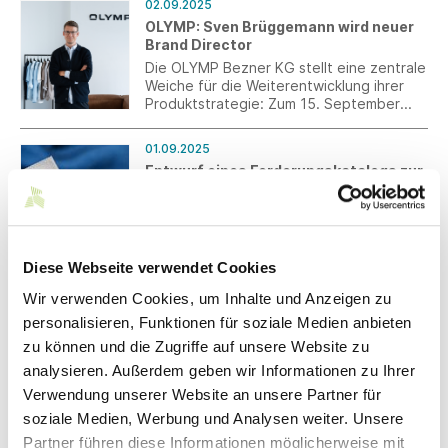
02.09.2025
OLYMP: Sven Brüggemann wird neuer
Brand Director
Die OLYMP Bezner KG stellt eine zentrale
Weiche für die Weiterentwicklung ihrer
Produktstrategie: Zum 15. September
2025 übernimmt Sven Brüggemann die
Position des Directors Brand
01.09.2025
Management & Design. Er wird künftig das
Entwurf eines Forderungskatalogs zur
marken- und schnittstellenübergreifende
Überarbeitung der
Produktmanagement verantworten und
Textilkennzeichnungsrichtlinie
direkt an die Geschäftsleitung berichten.
Die EU-Kommission plant eine generelle
Überarbeitung der
Textilkennzeichnungsrichtlinie. Über Ihre
Diese Webseite verwendet Cookies
Ergänzungen zu einem inhaltlichen
Wir verwenden Cookies, um Inhalte und Anzeigen zu
Forderungskatalog freuen wir uns bis 12.
01.09.2025
September 2025.
personalisieren, Funktionen für soziale Medien anbieten
Lieferkettensorgfaltspflichtengesetz:
zu können und die Zugriffe auf unsere Website zu
Referentenentwurf veröffentlicht
analysieren. Außerdem geben wir Informationen zu Ihrer
Das Bundesministerium für Arbeit und
Soziales (BMAS) hat am 29. August 2025
Verwendung unserer Website an unsere Partner für
den "Entwurf eines Gesetzes zur
soziale Medien, Werbung und Analysen weiter. Unsere
Änderung des
Partner führen diese Informationen möglicherweise mit
Lieferkettensorgfaltspflichtengesetzes -