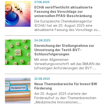
27.08.2025
Pauschalierungen und erhöhten Aufwand
ECHA veröffentlicht aktualisierte
für Unternehmen. Südwesttextil fordert
Fassung des Vorschlags zur
eine risikobasierte Neuausrichtung.
universellen PFAS-Beschränkung
Die Europäische Chemikalienagentur
(ECHA) hat am 20. August 2025 eine
aktualisierte Fassung des Vorschlags zur
Beschränkung von per- und
polyfluorierten Alkylverbindungen (PFAS)
24.08.2025
unter REACH veröffentlicht.
Einreichung der Stellungnahme zur
Umsetzung der Textil-BVT-
Schlussfolgerungen
Mit einer Allgemeinen
Verwaltungsvorschrift will das BMUKN die
luftseitigen Anforderungen der BVT-
Schlussfolgerungen in deutsches Recht
überführen. textil+mode hat dazu am 22.
22.08.2025
August 2025 seine Stellungnahme
Neue Themenbereiche für Invest BW
eingereicht. Der Entwurf sieht nationale
Förderung
Verschärfungen vor, die über die
europäischen Vorgaben hinausgehen.
Am 20. August 2025 startete der
Förderaufruf zu den Themenbereichen
„Medizinische Innovationen,