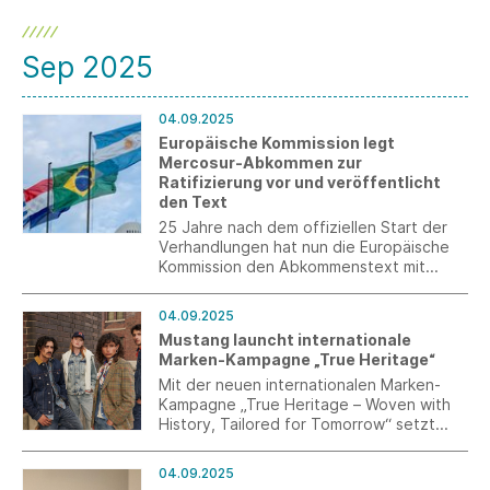
Sep 2025
04.09.2025
Europäische Kommission legt
Mercosur-Abkommen zur
Ratifizierung vor und veröffentlicht
den Text
25 Jahre nach dem offiziellen Start der
Verhandlungen hat nun die Europäische
Kommission den Abkommenstext mit
Argentinien, Brasilien, Paraguay und
Uruguay dem Europäischen Parlament und
04.09.2025
dem Rat vorgelegt. Obwohl alle
Mustang launcht internationale
Befindlichkeiten einzelner Branchen und
Marken-Kampagne „True Heritage“
Interessengruppen ausführlich beraten
wurden, ist die Ratifizierung alles andere
Mit der neuen internationalen Marken-
als eine Formsache.
Kampagne „True Heritage – Woven with
History, Tailored for Tomorrow“ setzt
Mustang, die erste europäische Denim-
Brand, einen klaren strategischen Akzent
04.09.2025
in Richtung Brand Building und