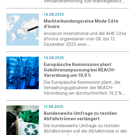
Verbändeanhörung zum Mantelgesetz
und zur Mantelverordnung zur Umsetzung
der novellierten
14.08.2025
Industrieemissionsrichtlinie wurde
Markterkundungsreise Mode Côte
fristgerecht eingereicht.
d'Ivoire
enviacon international und die AHK Côte
d’Ivoire organisieren vom 08. bis 12.
Dezember 2025 eine
Markterkundungsreise nach Côte d’Ivoire
für deutsche KMU aus dem Bereich
14.08.2025
Mode, Beauty und Textilmaschinen.
Europäische Kommission plant
Gebührenanpassung bei REACH-
Verordnung um 19,5 %
Die Europäische Kommission plant, die
Verwaltungsgebühren der REACH-
Verordnung um durchschnittlich 19,5 %
anzuheben. Diese Erhöhung betrifft vor
allem größere Unternehmen, während
12.08.2025
kleine und mittlere Unternehmen (KMU)
Bundesweite Umfrage zu textilen
von der Gebührenerhöhung
Abfallströmen verlängert
ausgenommen bleiben.
Die bundesweite Umfrage zu textilen
Abfallströmen soll die Abfallströme in der