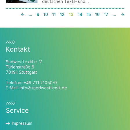
deutschen Textil- und
Bekleidungsbranche umfassend abbilden.
Die Frist für die Umfrage ist bis zum 26.
←
…
9
10
11
12
13
14
15
16
17
…
→
August verlängert.
Kontakt
Südwesttextil e. V.
Türlenstraße 6
70191 Stuttgart
Telefon:
+49 711 21050-0
E-Mail:
info@suedwesttextil.de
Service
Impressum