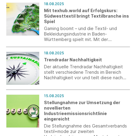
Gefährdungsbereichen mit effektivem
18.08.2025
Wetterschutz bei Arbeiten im Freien.
Mit texhub.world auf Erfolgskurs:
Südwesttextil bringt Textilbranche ins
Spiel
Gaming boomt – und die Textil- und
Bekleidungsindustrie in Baden-
Württemberg spielt mit. Mit der
„texhub.world“ verbindet Südwesttextil
Branchenwelten in einer interaktiven
18.08.2025
Open-World, die textile Vielfalt
Trendradar Nachhaltigkeit
spielerisch erlebbar macht.
Der aktuelle Trendradar Nachhaltigkeit
stellt verschiedene Trends im Bereich
Nachhaltigkeit vor und teilt diese nach
dem Grad der Auswirkung auf
produzierende, kleine und mittlere
Unternehmen ein.
15.08.2025
Stellungnahme zur Umsetzung der
novellierten
Industrieemissionsrichtlinie
eingereicht
Die Stellungnahme des Gesamtverbands
textil+mode zur zweiten