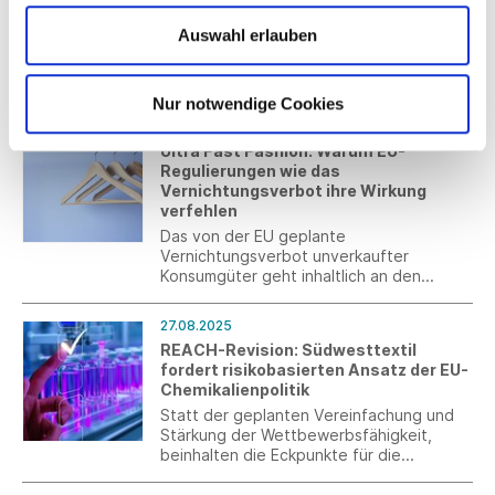
Modernisierungsgesetzes im Kabinett
Auswahl erlauben
Die Regelungen des Gesetzesentwurfs
können sich auch auf Unternehmen
auswirken. Unter anderem werden
Änderungen im Arbeitsplatzschutzgesetz
Nur notwendige Cookies
vorgesehen.
28.08.2025
Ultra Fast Fashion: Warum EU-
Regulierungen wie das
Vernichtungsverbot ihre Wirkung
verfehlen
Das von der EU geplante
Vernichtungsverbot unverkaufter
Konsumgüter geht inhaltlich an den
Marktmechanismen vorbei und verfehlt
sein Ziel, wenn parallel asiatische E-
27.08.2025
Commerce Plattformen weiter den Markt
REACH-Revision: Südwesttextil
mit qualitativ minderwertiger Ware
fordert risikobasierten Ansatz der EU-
überschwemmen.
Chemikalienpolitik
Statt der geplanten Vereinfachung und
Stärkung der Wettbewerbsfähigkeit,
beinhalten die Eckpunkte für die
Überarbeitung der EU-
Chemikalienregulierung vor allem