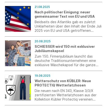
Gesundheitsdatennutzung, New Food
und Standortresilienz“ sowie „Materialien,
21.08.2025
Ressourcen, GreenTech und
Nach politischer Einigung: neuer
Bioökonomie“ im Rahmen des
gemeinsamer Text von EU und USA
Förderprogramms Invest BW.
Beidseits des Atlantiks gab es zuletzt
Unklarheiten über den Inhalt der Ende Juli
2025 von EU und USA getroffenen
Handelsvereinbarung. Jetzt legen beide
mit einer Gemeinsamen Erklärung nach.
20.08.2025
SCHIESSER wird 150 mit exklusiver
Jubiläumskapsel
Zum 150. Firmenjubiläum launcht das
deutsche Traditionsunternehmen eine
exklusive Wäschekapsel für die ganze
Familie und fokussiert sich mit einer
großen Marketingkampagne im zweiten
19.08.2025
Halbjahr ganz auf den großen
Wetterschutz von KÜBLER: Neue
Geburtstag.
PROTECTIQ Wetterlatzhosen
Die neuen nach EN 343, Klasse 3/3/X
zertifizierten Wetterlatzhosen aus der
Kollektion Kübler Protectiq vereinen
höchste Sicherheit in