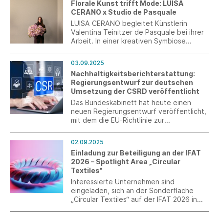
Florale Kunst trifft Mode: LUISA
Internationalisierung.
CERANO x Studio de Pasquale
LUISA CERANO begleitet Künstlerin
Valentina Teinitzer de Pasquale bei ihrer
Arbeit. In einer kreativen Symbiose
zwischen ihrem Studio de Pasquale und
LUISA CERANO entstand eine exklusive
03.09.2025
Kollektion floraler Werke.
Nachhaltigkeitsberichterstattung:
Regierungsentwurf zur deutschen
Umsetzung der CSRD veröffentlicht
Das Bundeskabinett hat heute einen
neuen Regierungsentwurf veröffentlicht,
mit dem die EU-Richtlinie zur
Nachhaltigkeitsberichterstattung (CSRD)
von Unternehmen in das deutsche Recht
02.09.2025
umgesetzt werden soll.
Einladung zur Beteiligung an der IFAT
2026 – Spotlight Area „Circular
Textiles“
Interessierte Unternehmen sind
eingeladen, sich an der Sonderfläche
„Circular Textiles“ auf der IFAT 2026 in
München zu beteiligen.