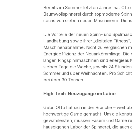
Bereits im Sommer letzten Jahres hat Otto
Baumwollspinnerei durch topmoderne Spinn-
sechs von sieben neuen Maschinen in Dienst g
Die Vorteile der neuen Spinn- und Spulmasc
Handhabung sowie ihrer „digitalen Fitness“,
Maschinenabnahme. Nicht zu vergleichen mi
Energieeffizienz der Neuankömmlinge. Die 
langen Ringspinnmaschinen sind energieaufw
sieben Tage die Woche, jeweils 24 Stunden la
Sommer und über Weihnachten. Pro Schicht
bei über 30 Tonnen.
High-tech-Neuzugänge im Labor
Gebr. Otto hat sich in der Branche – weit 
hochwertige Garne gemacht. Um die konstant
gewährleisten, müssen Fasern und Garne re
hauseigenen Labor der Spinnerei, die auch