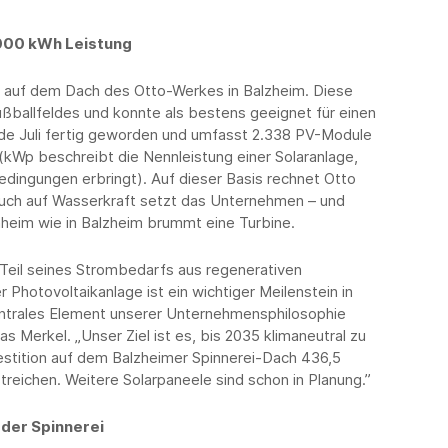
.000 kWh Leistung
e auf dem Dach des Otto-Werkes in Balzheim. Diese
ßballfeldes und konnte als bestens geeignet für einen
 Ende Juli fertig geworden und umfasst 2.338 PV-Module
kWp beschreibt die Nennleistung einer Solaranlage,
edingungen erbringt). Auf dieser Basis rechnet Otto
 Auch auf Wasserkraft setzt das Unternehmen – und
nheim wie in Balzheim brummt eine Turbine.
 Teil seines Strombedarfs aus regenerativen
 Photovoltaikanlage ist ein wichtiger Meilenstein in
zentrales Element unserer Unternehmensphilosophie
s Merkel. „Unser Ziel ist es, bis 2035 klimaneutral zu
vestition auf dem Balzheimer Spinnerei-Dach 436,5
treichen. Weitere Solarpaneele sind schon in Planung.”
der Spinnerei