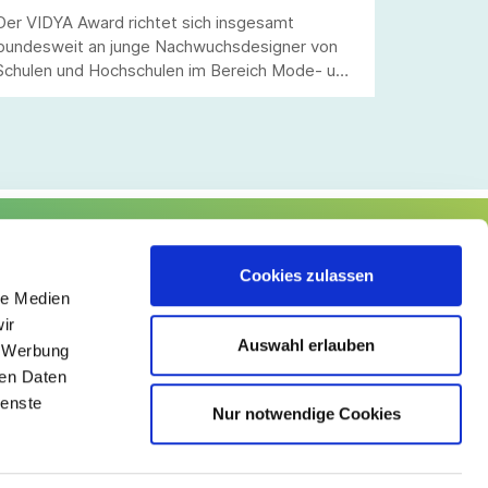
Der VIDYA Award richtet sich insgesamt
bundesweit an junge Nachwuchsdesigner von
Schulen und Hochschulen im Bereich Mode- und
Bekleidungstechnik.
lgen Sie uns
Cookies zulassen
le Medien
ir
Auswahl erlauben
, Werbung
ren Daten
ienste
Nur notwendige Cookies