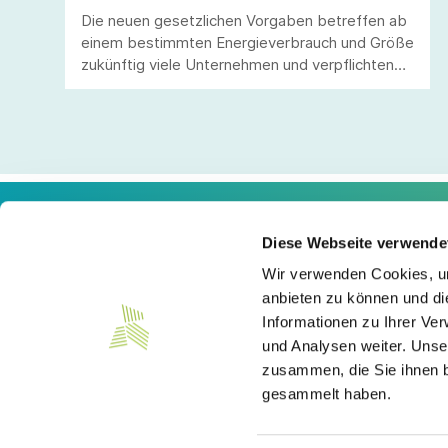
Die neuen gesetzlichen Vorgaben betreffen ab
einem bestimmten Energieverbrauch und Größe
zukünftig viele Unternehmen und verpflichten
diese zur wirtschaftlichen Bewertung und ggf.
Umsetzung von wirtschaftlichen
Energieeffizienzmaßnahmen.
Diese Webseite verwende
Kontakt
Wir verwenden Cookies, um
anbieten zu können und di
Südwesttextil e. V.
Informationen zu Ihrer Ve
Türlenstraße 6
70191 Stuttgart
und Analysen weiter. Unse
zusammen, die Sie ihnen b
Telefon:
+49 711 21050-0
gesammelt haben.
E-Mail:
info@suedwesttextil.de