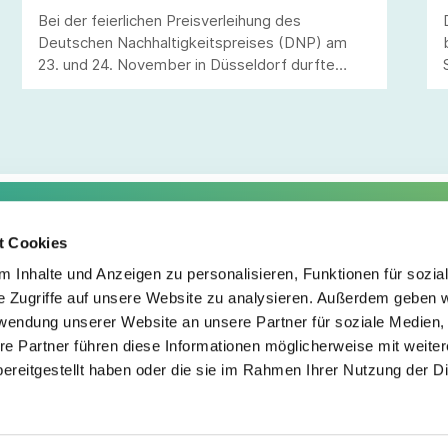
Bei der feierlichen Preisverleihung des
Deutschen Nachhaltigkeitspreises (DNP) am
23. und 24. November in Düsseldorf durfte
VAUDE gleich zwei der begehrten silbernen
Kugeln entgegennehmen.
t Cookies
Service
Fo
 Inhalte und Anzeigen zu personalisieren, Funktionen für sozia
e Zugriffe auf unsere Website zu analysieren. Außerdem geben w
Impressum
rwendung unserer Website an unsere Partner für soziale Medien
Datenschutz
re Partner führen diese Informationen möglicherweise mit weite
Teilnahmebedingungen
ereitgestellt haben oder die sie im Rahmen Ihrer Nutzung der D
Mitgliederbereich
Mitglied werden