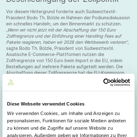
Vor diesem Hintergrund forderte auch Südwesttextil-
Präsident Bodo Th. Bölzle im Rahmen der Podiumsdiskussion
ein schnelles Handeln, um den Binnenmarkt zu schützen.
„Wenn wir nicht jetzt mit der Abschaffung der 150 Euro
Zollfreigrenze und der Einführung einer Handling Fees auf
Pakete reagieren, haben wir 2028 den Wettbewerb verloren”
,
sagte Bodo Th. Bölzle, Präsident von Südwesttextil.
Asiatische E-Commerce-Plattformen nutzen die
Zollfreigrenze von 150 Euro beim Import in die EU, indem
Bestellungen auf mehrere Pakete aufgeteilt werden. Die
Abschaffung dieser Zollfreigrenze hat die EU-Kommission
erst für die geplante EU-Zollreform ab März 2028
vorgesehen. Sie plant zudem eine Pauschalgebühr von 2
Euro auf kleine Pakete – mit dieser „Handling Fee“ sollen
auch die erheblichen Kosten der Zollbehörden finanziert
werden. Bodo Th. Bölzle schätzt dies allerdings noch zu
Diese Webseite verwendet Cookies
niedrig ein:
„Um die Paketflut effektiv einzudämmen,
Wir verwenden Cookies, um Inhalte und Anzeigen zu
benötigen wir eine Gebühr, die wirklich weh tut, von
personalisieren, Funktionen für soziale Medien anbieten
mindestens 30 Euro pro Paket, zusammen mit vielfältigen
weiteren Maßnahmen, die einen fairen Markt sichern.“
zu können und die Zugriffe auf unsere Website zu
analysieren. Außerdem geben wir Informationen zu Ihrer