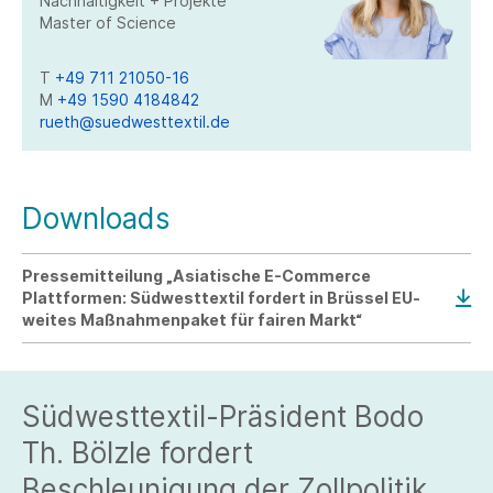
Nachhaltigkeit + Projekte
Master of Science
T
+49 711 21050-16
M
+49 1590 4184842
rueth@suedwesttextil.de
Downloads
Pressemitteilung „Asiatische E-Commerce
Plattformen: Südwesttextil fordert in Brüssel EU-
weites Maßnahmenpaket für fairen Markt“
Südwesttextil-Präsident Bodo
Th. Bölzle fordert
Beschleunigung der Zollpolitik