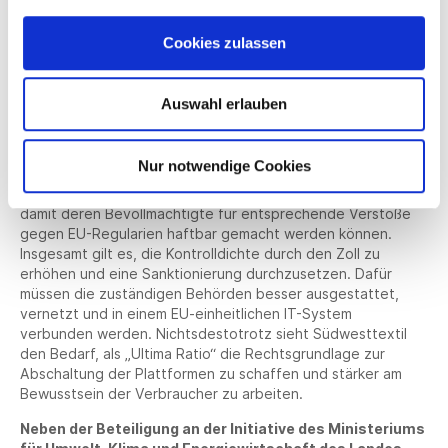
Südwesttextil fordert ein konsolidiertes europäisches
Vorgehen. Nur so können regulatorische Lücken dauerhaft in
Cookies zulassen
allen Bereichen geschlossen werden. Neben der zeitnahen
Änderung des Unionszollkodexes, müssen E-Commerce-
Plattformen außerhalb der EU zukünftig haftbar gemacht
Auswahl erlauben
werden können. Dafür ist erforderlich, dass ihre Pflichten
auf die volle Haftung für Konformität ausgeweitet und ein
entsprechender Sitz in der EU verifiziert wird. Ansonsten
Nur notwendige Cookies
fordert Südwesttextil, dass eine entsprechende Kaution
hinterlegt wird oder eine Versicherung in der EU existiert,
damit deren Bevollmächtigte für entsprechende Verstöße
gegen EU-Regularien haftbar gemacht werden können.
Insgesamt gilt es, die Kontrolldichte durch den Zoll zu
erhöhen und eine Sanktionierung durchzusetzen. Dafür
müssen die zuständigen Behörden besser ausgestattet,
vernetzt und in einem EU-einheitlichen IT-System
verbunden werden. Nichtsdestotrotz sieht Südwesttextil
den Bedarf, als „Ultima Ratio“ die Rechtsgrundlage zur
Abschaltung der Plattformen zu schaffen und stärker am
Bewusstsein der Verbraucher zu arbeiten.
Neben der Beteiligung an der Initiative des Ministeriums