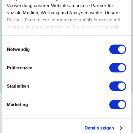
Verwendung unserer Website an unsere Partner für
soziale Medien, Werbung und Analysen weiter. Unsere
Partner führen diese Informationen möglicherweise mit
weiteren Daten zusammen, die Sie ihnen bereitgestellt
haben oder die sie im Rahmen Ihrer Nutzung der Dienste
gesammelt haben.
Einwilligungsauswahl
Notwendig
Präferenzen
©Ministerium für Umwelt, Klima und Energiewirtschaft Baden-
Württemberg/Zacarias Garcia
Statistiken
Europäisches Maßnahmenpaket
Marketing
muss regulatorische Lücken
schließen
Details zeigen