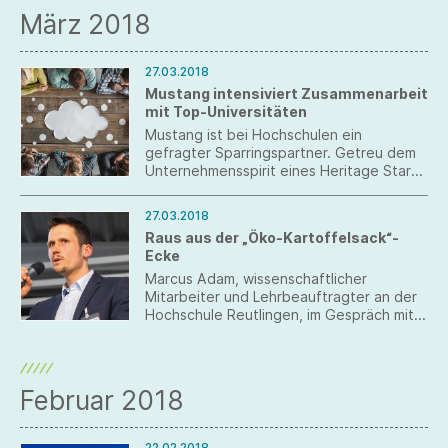
erfolgreiche Kooperationen in den Blick
März 2018
nehmen.
27.03.2018
Mustang intensiviert Zusammenarbeit
mit Top-Universitäten
Mustang ist bei Hochschulen ein
gefragter Sparringspartner. Getreu dem
Unternehmensspirit eines Heritage Start-
ups, entwickeln die Künzelsauer in
Zusammenarbeit mit führenden
27.03.2018
Hochschulen Fallstudien, u. a. um die
Raus aus der „Öko-Kartoffelsack“-
Auswirkungen der Umstellung von Team-
Ecke
auf Individualboni im Einzelhandel
aufzuzeigen. Die Studie beweist, dass ein
Marcus Adam, wissenschaftlicher
individueller Bonus im Einzelhandel den
Mitarbeiter und Lehrbeauftragter an der
Umsatz steigert.
Hochschule Reutlingen, im Gespräch mit
Rebekka Rüth zum Thema Nachhaltigkeit.
Februar 2018
22.02.2018