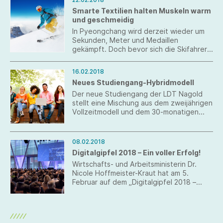
Smarte Textilien halten Muskeln warm
und geschmeidig
In Pyeongchang wird derzeit wieder um
Sekunden, Meter und Medaillen
gekämpft. Doch bevor sich die Skifahrer
den Hang hinunter stürzen, gibt es für die
Athleten auch Leerlauf. Während langer
16.02.2018
Wartezeiten zwischen Aufwärmen und
Neues Studiengang-Hybridmodell
Start drohen die Muskeln zu erkalten. Hier
bietet die moderne Textilforschung für
Der neue Studiengang der LDT Nagold
die deutschen Sportler eine Lösung: die
stellt eine Mischung aus dem zweijährigen
innovative Heizhose aus
Vollzeitmodell und dem 30-monatigen
Denkendorf/Reutlingen.
Firmenmodell dar und richtet sich an
modeaffine junge Menschen, die bislang
noch keine praktischen Erfahrungen in der
08.02.2018
Fashionbranche sammeln konnten. Er
Digitalgipfel 2018 – Ein voller Erfolg!
startet erstmals am 05. März.
Wirtschafts- und Arbeitsministerin Dr.
Nicole Hoffmeister-Kraut hat am 5.
Februar auf dem „Digitalgipfel 2018 –
Wirtschaft 4.0 BW“ die ausgewählten
zehn regionalen Digitalisierungszentren –
„Digital Hubs“ – bekannt gegeben.