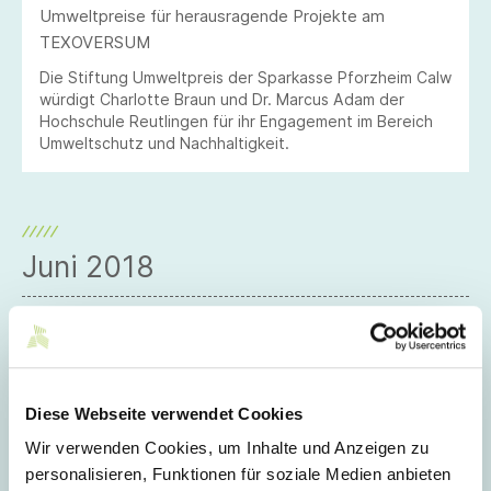
Umweltpreise für herausragende Projekte am
TEXOVERSUM
Die Stiftung Umweltpreis der Sparkasse Pforzheim Calw
würdigt Charlotte Braun und Dr. Marcus Adam der
Hochschule Reutlingen für ihr Engagement im Bereich
Umweltschutz und Nachhaltigkeit.
Juni 2018
08.06.2018
Visionäre Einblicke in die Mobilität von
morgen
Am 13. und 14. Juli werden in einer
Ausstellung die Abschluss- und
Diese Webseite verwendet Cookies
Semesterarbeiten des Bereichs
Transportation Interior Design der
Wir verwenden Cookies, um Inhalte und Anzeigen zu
Hochschule Reutlingen Fakultät Textil &
personalisieren, Funktionen für soziale Medien anbieten
Design gezeigt. Merken Sie sich schon