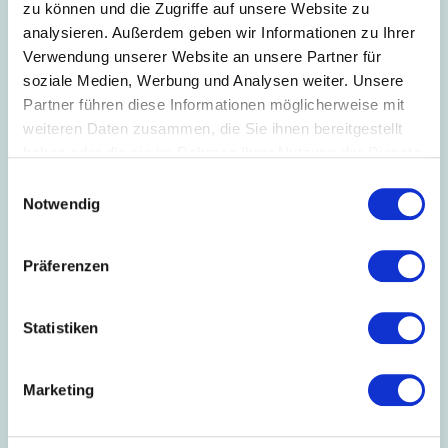
zu können und die Zugriffe auf unsere Website zu
jetzt den Termin vor!
Mai 2018
analysieren. Außerdem geben wir Informationen zu Ihrer
Verwendung unserer Website an unsere Partner für
11.05.2018
soziale Medien, Werbung und Analysen weiter. Unsere
Neuer Masterstudiengang an der PH
Partner führen diese Informationen möglicherweise mit
Freiburg
weiteren Daten zusammen, die Sie ihnen bereitgestellt
Die Pädagogische Hochschule Freiburg
haben oder die sie im Rahmen Ihrer Nutzung der Dienste
erweitert zum Wintersemester 2018/19 ihr
Angebot in der Beruflichen Bildung um
gesammelt haben.
Einwilligungsauswahl
den neuen Masterstudiengang „M. Sc.
Notwendig
Berufspädagogik – Textiltechnik und
Bekleidung/Wirtschaft“.
April 2018
Präferenzen
25.04.2018
Statistiken
BionicWorkplace
Die Zukunft der Arbeit wird auf der
Hannover Messe gezeigt. Mit dabei ist
ein Wearable, das die Zusammenarbeit
Marketing
von Menschen und Robotern optimiert.
23.04.2018