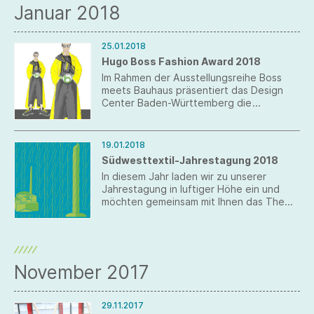
Januar 2018
25.01.2018
Hugo Boss Fashion Award 2018
Im Rahmen der Ausstellungsreihe Boss
meets Bauhaus präsentiert das Design
Center Baden-Württemberg die
Abschlussarbeiten von 20 Kreativen des
Abschlussjahrganges der Staatlichen
Modeschule Stuttgart im Haus der
19.01.2018
Wirtschaft
Südwesttextil-Jahrestagung 2018
In diesem Jahr laden wir zu unserer
Jahrestagung in luftiger Höhe ein und
möchten gemeinsam mit Ihnen das Thema
„Textiles Bauen“ in den Mittelpunkt
rücken.
November 2017
29.11.2017