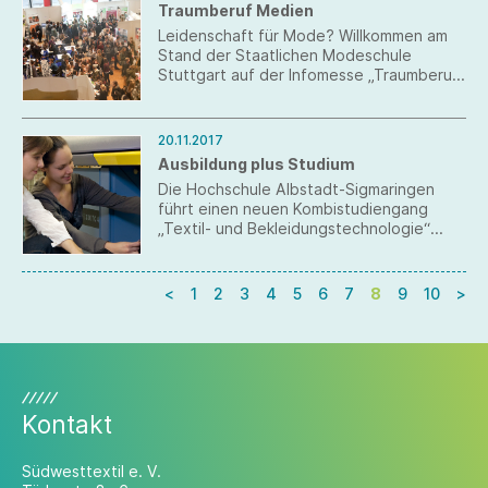
Traumberuf Medien
Leidenschaft für Mode? Willkommen am
Stand der Staatlichen Modeschule
Stuttgart auf der Infomesse „Traumberuf
Medien“ am 1. Dezember 2017. Hier
können Schüler herausfinden, welche
Ausbildung/welcher Studiengang aus den
20.11.2017
Bereichen Kreativität und Kommunikation
Ausbildung plus Studium
zu ihnen passt.
Die Hochschule Albstadt-Sigmaringen
führt einen neuen Kombistudiengang
„Textil- und Bekleidungstechnologie“
sowie neue Möglichkeiten beim
Masterstudiengang „Textil- und
Bekleidungsmanagement“ ein.
<
1
2
3
4
5
6
7
8
9
10
>
Kontakt
Südwesttextil e. V.