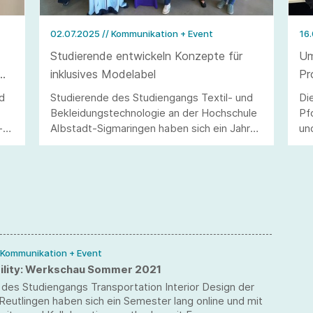
02.07.2025
// Kommunikation + Event
16
-
Studierende entwickeln Konzepte für
Um
inklusives Modelabel
Pr
d
Studierende des Studiengangs Textil- und
Di
Bekleidungstechnologie an der Hochschule
Pf
-
Albstadt-Sigmaringen haben sich ein Jahr
un
intensiv mit dem inklusiven Modelabel
Re
WASNI aus Esslingen beschäftigt. Das
Um
Ergebnis: durchdachte Konzepte für
Design, Nachhaltigkeit und Marketing.
/ Kommunikation + Event
ility: Werkschau Sommer 2021
des Studiengangs Transportation Interior Design der
eutlingen haben sich ein Semester lang online und mit