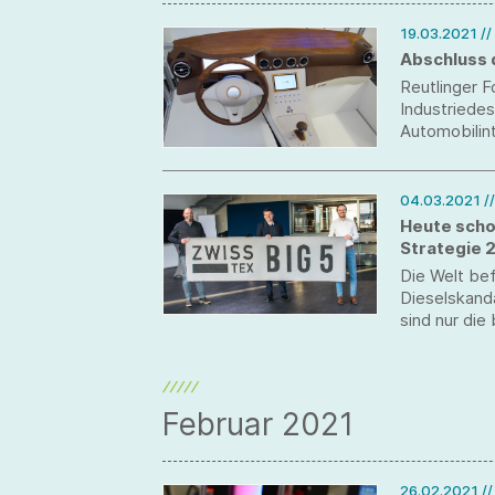
19.03.2021
//
Abschluss 
Reutlinger F
Industriedes
Automobilint
entwickelt.
04.03.2021
/
Heute scho
Strategie 
Die Welt bef
Dieselskand
sind nur die
einem weltw
Konsumenten
die zwissTE
stellen. Des
Februar 2021
in Zukunft n
gestalten.
26.02.2021
/