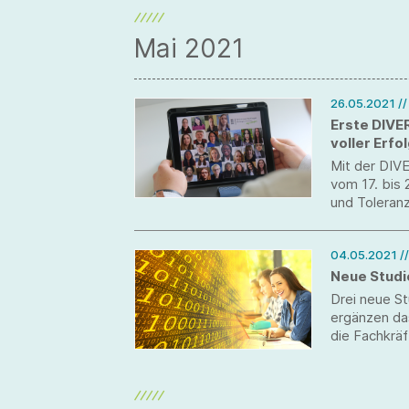
Mai 2021
26.05.2021
/
Erste DIVE
voller Erfo
Mit der DIV
vom 17. bis 2
und Toleranz
Woche finde
Deutschen D
04.05.2021
/
Neue Studi
Drei neue S
ergänzen das
die Fachkräf