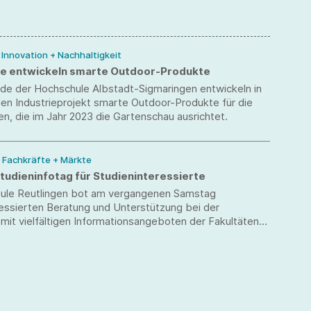
/ Innovation + Nachhaltigkeit
e entwickeln smarte Outdoor-Produkte
nde der Hochschule Albstadt-Sigmaringen entwickeln in
len Industrieprojekt smarte Outdoor-Produkte für die
en, die im Jahr 2023 die Gartenschau ausrichtet.
/ Fachkräfte + Märkte
Studieninfotag für Studieninteressierte
ule Reutlingen bot am vergangenen Samstag
ressierten Beratung und Unterstützung bei der
mit vielfältigen Informationsangeboten der Fakultäten
ungen. Interessierte konnten sich in insgesamt 95
ons ein Bild von der Hochschule machen und erhielten
uf Fragen rund um das Studienangebot.