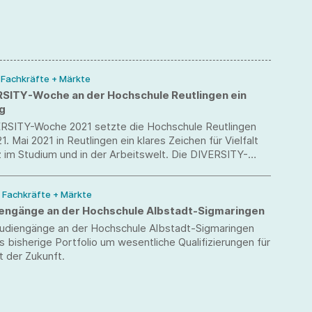
/ Fachkräfte + Märkte
RSITY-Woche an der Hochschule Reutlingen ein
lg
ERSITY-Woche 2021 setzte die Hochschule Reutlingen
1. Mai 2021 in Reutlingen ein klares Zeichen für Vielfalt
 im Studium und in der Arbeitswelt. Die DIVERSITY-
t im Rahmen des EU Diversity Month und des
iversity-Tags bundesweit unter dem Motto „Flagge
/ Fachkräfte + Märkte
zeigen für Vielfalt“ zum ersten Mal statt.
engänge an der Hochschule Albstadt-Sigmaringen
tudiengänge an der Hochschule Albstadt-Sigmaringen
 bisherige Portfolio um wesentliche Qualifizierungen für
t der Zukunft.