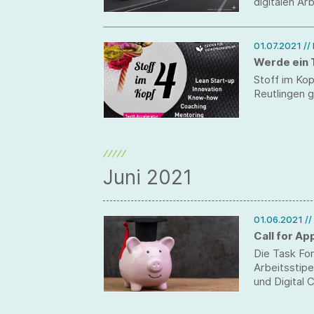
digitalen Ar
zukünftiger 
präsentieren
Ausstellung u
01.07.2021
//
Werde ein 
Stoff im Kop
Reutlingen g
Juni 2021
01.06.2021
//
Call for Ap
Die Task For
Arbeitsstip
und Digital C