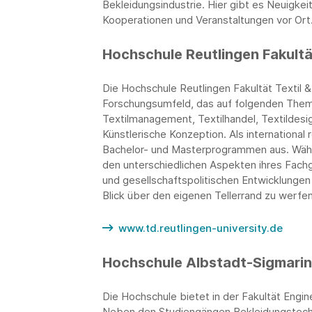
Bekleidungsindustrie. Hier gibt es Neuigke
Kooperationen und Veranstaltungen vor Ort
Hochschule Reutlingen Fakultät
Die Hochschule Reutlingen Fakultät Textil &
Forschungsumfeld, das auf folgenden Theme
Textilmanagement, Textilhandel, Textildes
Künstlerische Konzeption. Als international
Bachelor- und Masterprogrammen aus. Währ
den unterschiedlichen Aspekten ihres Fach
und gesellschaftspolitischen Entwicklungen
Blick über den eigenen Tellerrand zu werfen
www.td.reutlingen-university.de
Hochschule Albstadt-Sigmari
Die Hochschule bietet in der Fakultät Engin
Neben den Studiengängen Bekleidungstechni