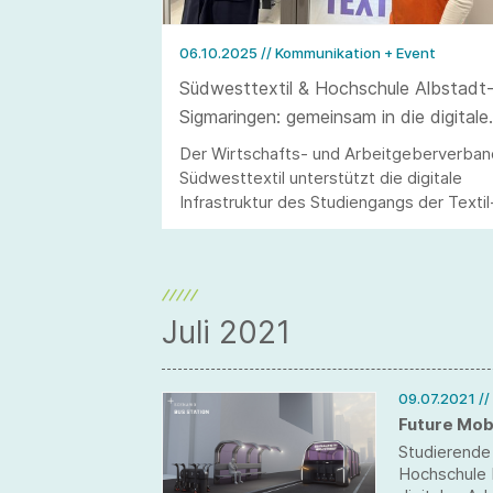
06.10.2025
// Kommunikation + Event
Südwesttextil & Hochschule Albstadt
Sigmaringen: gemeinsam in die digitale
Zukunft
Der Wirtschafts- und Arbeitgeberverban
Südwesttextil unterstützt die digitale
Infrastruktur des Studiengangs der Textil
und Bekleidungstechnologie der
Hochschule Albstadt-Sigmaringen mit
einem großzügigen Sponsoring.
Juli 2021
09.07.2021
/
Future Mob
Studierende 
Hochschule R