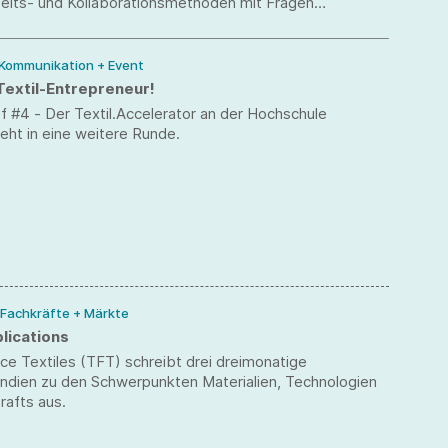
beits- und Kollaborationsmethoden mit Fragen
Mobilität in der Stadt beschäftigt. Ihre Ergebnisse
 die Studierenden nun im Rahmen einer virtuellen
nd am 16. Juli ebenfalls live online.
 Kommunikation + Event
Textil-Entrepreneur!
f #4 - Der Textil.Accelerator an der Hochschule
eht in eine weitere Runde.
 Fachkräfte + Märkte
plications
ce Textiles (TFT) schreibt drei dreimonatige
endien zu den Schwerpunkten Materialien, Technologien
rafts aus.