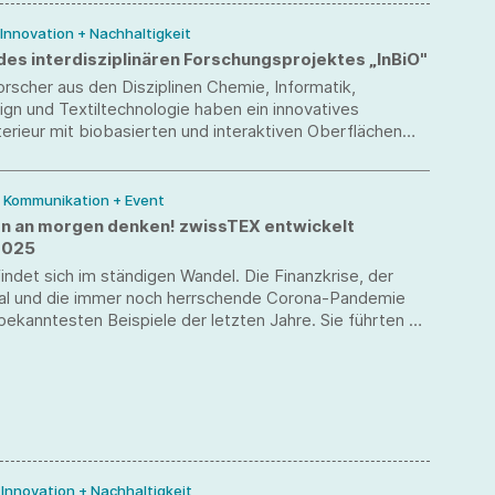
 Innovation + Nachhaltigkeit
des interdisziplinären Forschungsprojektes „InBiO"
orscher aus den Disziplinen Chemie, Informatik,
ign und Textiltechnologie haben ein innovatives
erieur mit biobasierten und interaktiven Oberflächen
/ Kommunikation + Event
n an morgen denken! zwissTEX entwickelt
2025
indet sich im ständigen Wandel. Die Finanzkrise, der
al und die immer noch herrschende Corona-Pandemie
 bekanntesten Beispiele der letzten Jahre. Sie führten zu
eiten Umbruch in der Wirtschaft, Gesellschaft und im
verhalten. Wie andere Unternehmen auch muss sich
X GmbH immer wieder diesen neuen Veränderungen
halb hat sich der Mittelständler dazu entschlossen, diese
icht nur zu begleiten, sondern den Wandel aktiv zu
/ Innovation + Nachhaltigkeit