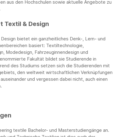
iten aus den Hochschulen sowie aktuelle Angebote zu
.
 Textil & Design
 Design bietet ein ganzheitliches Denk-, Lern- und
nbereichen basiert: Textiltechnologie,
ign, Modedesign, Fahrzeuginnendesign und
 renommierte Fakultät bildet sie Studierende in
end des Studiums setzen sich die Studierenden mit
gebiets, den weltweit wirtschaftlichen Verknüpfungen
 auseinander und vergessen dabei nicht, auch einen
.
ngen
eering textile Bachelor- und Masterstudiengänge an.
k und Technische Textilien ist dies auch der