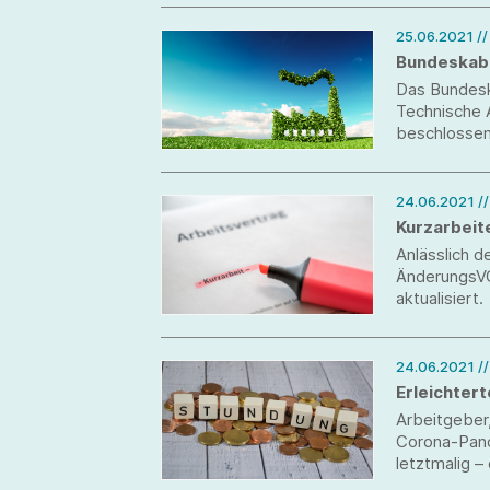
Bekleidung 
25.06.2021
/
Bundeskabi
Das Bundesk
Technische A
beschlossen.
24.06.2021
/
Kurzarbeit
Anlässlich 
ÄnderungsVO
aktualisiert.
24.06.2021
/
Erleichter
Arbeitgeber
Corona-Pand
letztmalig –
den Monat J