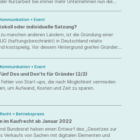
der Kurzarbeit bei immer mehr Unternehmen nun die
üfungen für die Auszahlung des Kurzarbeitergeldes
 werden.
 Kommunikation + Event
okoll oder individuelle Satzung?
 zu manchen anderen Ländern, ist die Gründung einer
G (haftungsbeschränkt) in Deutschland relativ
d kostspielig. Vor diesem Hintergrund greifen Gründer
 auf die Gründung mittels eines sog. Musterprotokolls
praktischer Sicht ist davon jedoch häufig abzuraten.
/ Kommunikation + Event
Fünf Dos und Don’ts für Gründer (2/2)
 Fehler von Start-ups, die nach Möglichkeit vermieden
ten, um Aufwand, Kosten und Zeit zu sparen.
 Recht + Betriebspraxis
 im Kaufrecht ab Januar 2022
nd Bundesrat haben einen Entwurf des „Gesetzes zur
s Verkaufs von Sachen mit digitalen Elementen und