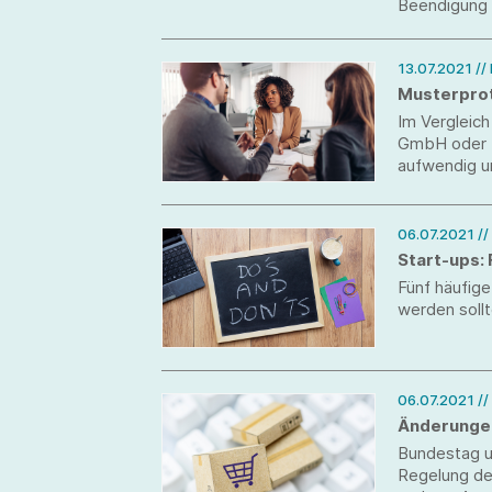
Beendigung 
Abschlusspr
vorbereitet
13.07.2021
//
Musterprot
Im Vergleich
GmbH oder U
aufwendig un
immer wieder
zurück. Aus 
06.07.2021
/
Start-ups: 
Fünf häufige
werden soll
06.07.2021
//
Änderungen
Bundestag u
Regelung de