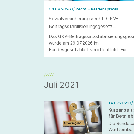
04.08.2026
// Recht + Betriebspraxis
Sozialversicherungsrecht: GKV-
Beitragsstabilisierungsgesetz
veröffentlicht
Das GKV-Beitragssatzstabilisierungsges
wurde am 29.07.2026 im
Bundesgesetzblatt veröffentlicht. Für
Arbeitgeber ergeben sich wesentliche
Änderungen, darunter die Anhebung der
Beitragsbemessungsgrenze sowie die
Einführung der Teilarbeitsunfähigkeit.
Juli 2021
14.07.2021
//
Kurzarbeit
für Betrieb
Die Bundesag
Württemberg 