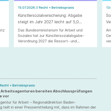
15.07.2026
// Recht + Betriebspraxis
13
Künstlersozialversicherung: Abgabe
So
steigt im Jahr 2027 leicht auf 5,0
Ve
Prozent
Be
etz
Das Bundesministerium für Arbeit und
Am
Soziales hat zur Künstlersozialabgabe-
Ge
Verordnung 2027 die Ressort- und
ve
Verbändebeteiligung eingeleitet. Nach der
no
neuen Verordnung wird im Jahr 2027 der
An
Abgabesatz zur Künstlersozialversicherung
Bu
5,0 Prozent betragen.
 Recht + Betriebspraxis
: Arbeitsagenturen bereiten Abschlussprüfungen
e vor
entur für Arbeit – Regionaldirektion Baden-
teilt in einer Pressemitteilung mit, dass im Rahmen der