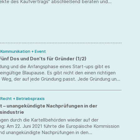
ekte des Kaufvertrags“ abschließend beraten und
. Das Gesetz wurde bereits ausgefertigt und im
er veröffentlicht.
/ Kommunikation + Event
Fünf Dos und Don’ts für Gründer (1/2)
ndung und die Anfangsphase eines Start-ups gibt es
eingültige Blaupause. Es gibt nicht den einen richtigen
n Weg, der auf jede Gründung passt. Jede Gründung und
up ist anders und muss individuell betrachtet werden.
tungspraxis lassen sich jedoch einige klare
n für Gründer ableiten, die ihnen Aufwand, Kosten und
/ Recht + Betriebspraxis
können.
ht – unangekündigte Nachprüfungen in der
sindustrie
gen durch die Kartellbehörden wieder auf der
g: Am 22. Juni 2021 führte die Europäische Kommission
and unangekündigte Nachprüfungen in den
umen eines in der Herstellung und dem Vertrieb von