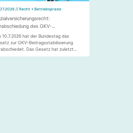
.07.2026
// Recht + Betriebspraxis
zialversicherungsrecht:
rabschiedung des GKV-
itragsstabilisierungsgesetzes
 10.7.2026 hat der Bundestag das
setz zur GKV-Beitragsstabilisierung
rabschiedet. Das Gesetz hat zuletzt
ch Korrekturen erfahren. Es wurde im
schluss an die Sitzung im Bundestag im
ndesrat beraten und verabschiedet.