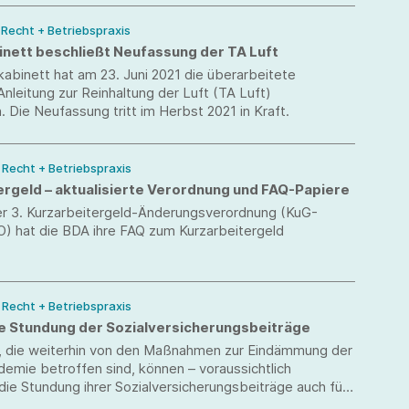
tätigen Unternehmens durch.
/ Recht + Betriebspraxis
nett beschließt Neufassung der TA Luft
abinett hat am 23. Juni 2021 die überarbeitete
nleitung zur Reinhaltung der Luft (TA Luft)
 Die Neufassung tritt im Herbst 2021 in Kraft.
/ Recht + Betriebspraxis
ergeld – aktualisierte Verordnung und FAQ-Papiere
der 3. Kurzarbeitergeld-Änderungsverordnung (KuG-
) hat die BDA ihre FAQ zum Kurzarbeitergeld
/ Recht + Betriebspraxis
te Stundung der Sozialversicherungsbeiträge
, die weiterhin von den Maßnahmen zur Eindämmung der
emie betroffen sind, können – voraussichtlich
 die Stundung ihrer Sozialversicherungsbeiträge auch für
uni unter erleichterten Voraussetzungen beantragen.