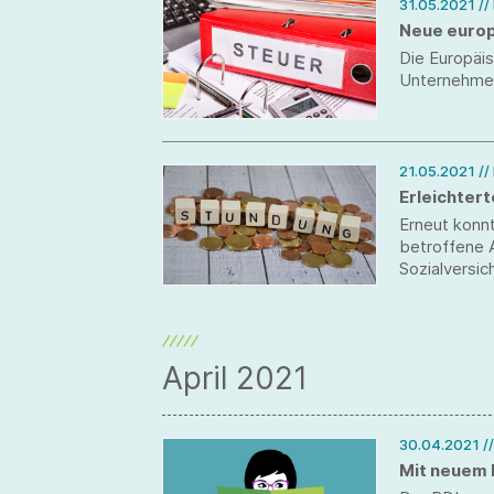
31.05.2021
//
Neue euro
Die Europäis
Unternehmen
21.05.2021
//
Erleichter
Erneut konn
betroffene 
Sozialversi
möglich ist.
April 2021
30.04.2021
/
Mit neuem 