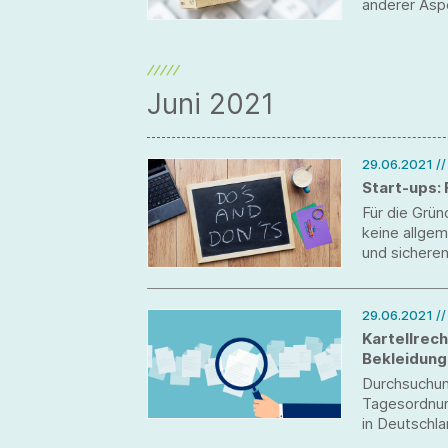
anderer Asp
beschlossen
Bundesanzeig
Juni 2021
29.06.2021
/
Start-ups: 
Für die Grü
keine allgem
und sichere
jedes Start-
Aus der Bera
Empfehlunge
29.06.2021
/
Zeit sparen 
Kartellrec
Bekleidung
Durchsuchun
Tagesordnun
in Deutschl
Geschäftsrä