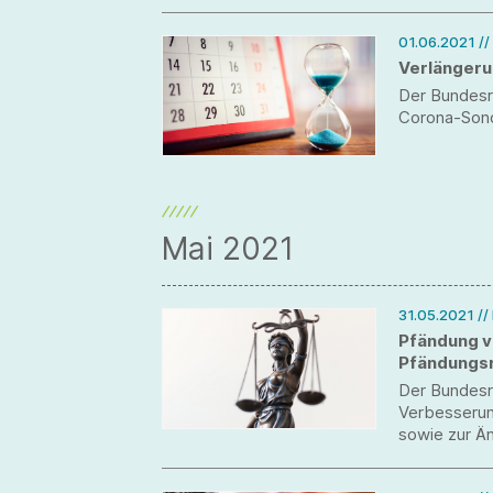
01.06.2021
//
Verlängeru
Der Bundesra
Corona-Sond
Mai 2021
31.05.2021
//
Pfändung v
Pfändungs
Der Bundesra
Verbesserun
sowie zur Ä
Vorschrifte
gebilligt.