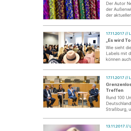
Der Autor N
der Außenwi
der aktuelle
Bekleidungsi
17.11.2017
//
„Es wird T
Wie sieht di
Labels mit d
können auch 
ihre Positi
17.11.2017
//
Grenzenlos
Treffen
Rund 100 Un
Deutschland
Straßburg, u
diskutieren.
13.11.2017
//