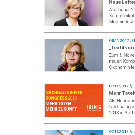
Neue Leiter
Ab Januar 20
Kommunikati
Modeindustri
09.11.2017
//
„Textil ver
Zum 1. Nove
neuen Kompet
Ökonomin le
textil+mode.
Vereinigung 
07.11.2017
//
Mehr TateN
Als Höhepun
Nachhaltigk
2018 in Stut
07.11.2017
//