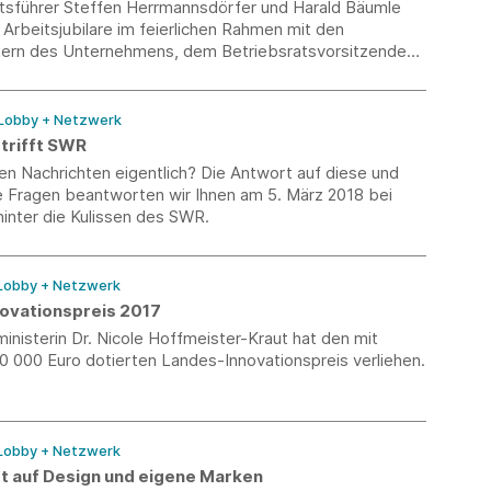
tsführer Steffen Herrmannsdörfer und Harald Bäumle
 Arbeitsjubilare im feierlichen Rahmen mit den
tern des Unternehmens, dem Betriebsratsvorsitzenden
rtsvorsteherin von Brombach ehren.
 Lobby + Netzwerk
 trifft SWR
n Nachrichten eigentlich? Die Antwort auf diese und
e Fragen beantworten wir Ihnen am 5. März 2018 bei
hinter die Kulissen des SWR.
 Lobby + Netzwerk
ovationspreis 2017
inisterin Dr. Nicole Hoffmeister-Kraut hat den mit
0 000 Euro dotierten Landes-Innovationspreis verliehen.
 Lobby + Netzwerk
zt auf Design und eigene Marken