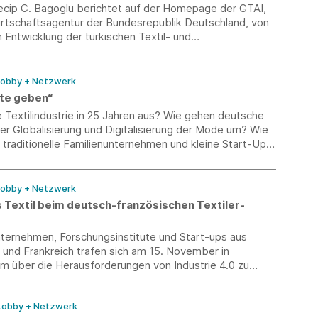
ecip C. Bagoglu berichtet auf der Homepage der GTAI,
rtschaftsagentur der Bundesrepublik Deutschland, von
n Entwicklung der türkischen Textil- und
ndustrie.
 Lobby + Netzwerk
ote geben“
e Textilindustrie in 25 Jahren aus? Wie gehen deutsche
er Globalisierung und Digitalisierung der Mode um? Wie
traditionelle Familienunternehmen und kleine Start-Ups
onen in diesem Veränderungssturm behaupten?
 Lobby + Netzwerk
 Textil beim deutsch-französischen Textiler-
ternehmen, Forschungsinstitute und Start-ups aus
 und Frankreich trafen sich am 15. November in
m über die Herausforderungen von Industrie 4.0 zu
 Lobby + Netzwerk