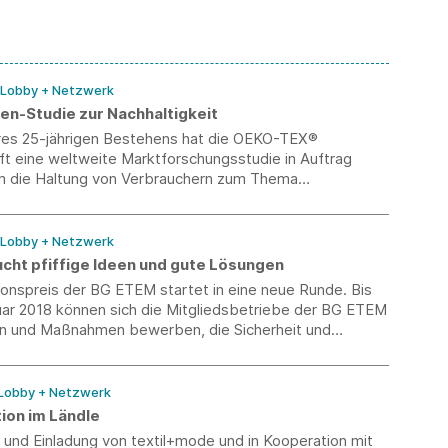
alten.
/ Lobby + Netzwerk
n-Studie zur Nachhaltigkeit
ihres 25-jährigen Bestehens hat die OEKO-TEX®
t eine weltweite Marktforschungsstudie in Auftrag
 die Haltung von Verbrauchern zum Thema
it bei Textilien zu beleuchten.
/ Lobby + Netzwerk
cht pfiffige Ideen und gute Lösungen
onspreis der BG ETEM startet in eine neue Runde. Bis
uar 2018 können sich die Mitgliedsbetriebe der BG ETEM
en und Maßnahmen bewerben, die Sicherheit und
ei der Arbeit voran gebracht haben. Für die
nnen und Mitarbeiter, die an dem Projekt beteiligt waren,
volle Sachpreise.
 Lobby + Netzwerk
ion im Ländle
ve und Einladung von textil+mode und in Kooperation mit