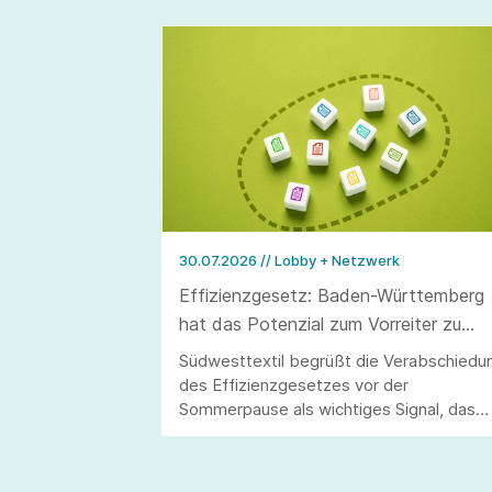
30.07.2026
// Lobby + Netzwerk
Effizienzgesetz: Baden-Württemberg
hat das Potenzial zum Vorreiter zu
werden
Südwesttextil begrüßt die Verabschiedu
des Effizienzgesetzes vor der
Sommerpause als wichtiges Signal, das
allerdings erst durch eine stringente
Umsetzung überzeugen kann.