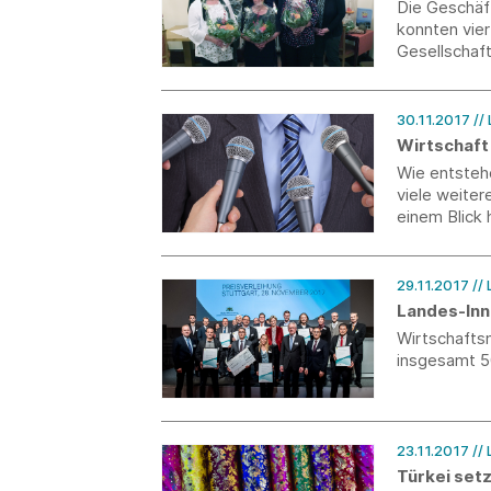
Die Geschäf
konnten vier
Gesellschaf
sowie der O
30.11.2017
//
Wirtschaft
Wie entstehe
viele weiter
einem Blick 
29.11.2017
//
Landes-Inn
Wirtschaftsm
insgesamt 5
23.11.2017
//
Türkei set