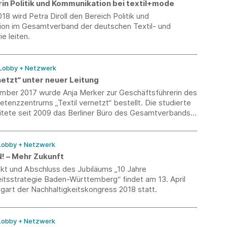
in Politik und Kommunikation bei textil+mode
18 wird Petra Diroll den Bereich Politik und
on im Gesamtverband der deutschen Textil- und
e leiten.
 Lobby + Netzwerk
netzt“ unter neuer Leitung
mber 2017 wurde Anja Merker zur Geschäftsführerin des
enzzentrums „Textil vernetzt“ bestellt. Die studierte
itete seit 2009 das Berliner Büro des Gesamtverbands
 Zuvor war sie mehrere Jahre für die Wirtschafts-
Metalle tätig.
 Lobby + Netzwerk
! – Mehr Zukunft
kt und Abschluss des Jubiläums „10 Jahre
eitsstrategie Baden-Württemberg“ findet am 13. April
tgart der Nachhaltigkeitskongress 2018 statt.
 Lobby + Netzwerk