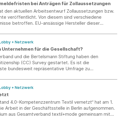
meldefristen bei Anträgen für Zollaussetzungen
t den aktuellen Arbeitsentwurf Zollaussetzungen bzw.
nte veröffentlicht. Von diesem sind verschiedene
nisse betroffen. EU-ansässige Hersteller dieser
in Deutschland, die ggf. von einer entsprechenden
ng nachteilig betroffen wären, können wirtschaftliche
das BMWi richten. Hierbei sind relativ kurzfristige
 Lobby + Netzwerk
Bezug auf Neuanträge (7. Dezember 2017) und
n Unternehmen für die Gesellschaft?
Anträge (7. November 2017) zu beachten.
verband und die Bertelsmann Stiftung haben den
tizenship (CC) Survey gestartet. Es ist die
ste bundesweit repräsentative Umfrage zu
nsengagement.
 Lobby + Netzwerk
etzt
stand 4.0-Kompetenzzentrum Textil vernetzt“ hat am 1.
e Arbeit in der Geschäftsstelle in Berlin aufgenommen.
ium aus Gesamtverband textil+mode gemeinsam mit
ngsinstituten in Aachen (ITA), Denkendorf (DITF) und
TFI) sowie der Hahn-Schickard-Gesellschaft in Stuttgart
u vom Bundesministerium für Wirtschaft (BMWi) den