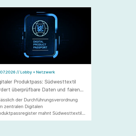
.07.2026
// Lobby + Netzwerk
gitaler Produktpass: Südwesttextil
rdert überprüfbare Daten und fairen
llzug
lässlich der Durchführungsverordnung
m zentralen Digitalen
oduktpassregister mahnt Südwesttextil
ne praxistaugliche Umsetzung an. Nur mit
ntrollierbaren Angaben und wirksamer
rktüberwachung kann ein fairer