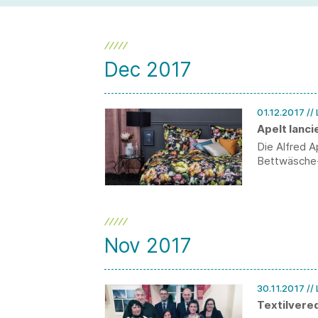
Dec 2017
01.12.2017
//
Apelt lanc
Die Alfred 
Bettwäsche-K
Nov 2017
30.11.2017
//
Textilvere