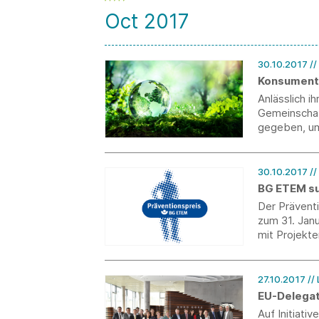
Zuschlag erh
Oct 2017
30.10.2017
/
Konsumente
Anlässlich 
Gemeinschaf
gegeben, um
Nachhaltigke
30.10.2017
/
BG ETEM su
Der Präventi
zum 31. Jan
mit Projekt
Gesundheit b
Mitarbeiteri
gibt es wert
27.10.2017
//
EU-Delegat
Auf Initiati