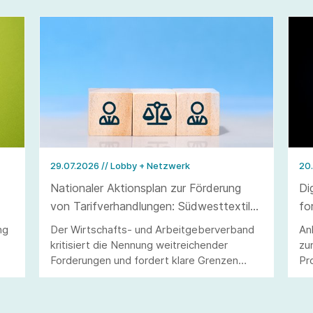
29.07.2026
// Lobby + Netzwerk
20
Nationaler Aktionsplan zur Förderung
Di
von Tarifverhandlungen: Südwesttextil
fo
warnt vor Eingriffen in Tarifautonomie
Vo
ng
Der Wirtschafts- und Arbeitgeberverband
An
und Koalitionsfreiheit
kritisiert die Nennung weitreichender
zu
Forderungen und fordert klare Grenzen
Pr
staatlichen Handelns.
ei
ko
Ma